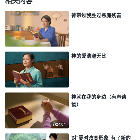
相关内容
一天，延庆看到神的话说：“
有很多人有了一些外表
神带领我胜过恶魔残害
的作法，就认为：‘我现在不是在尽本分吗？我不是
撇家舍业了吗？我尽本分这不是在实行真理吗？’但
神不承认你是在实行真理，凡是做事有个人存心目的
掺杂的就不是实行真理。严格地说，你这种作法也可
神的爱浩瀚无比
能被神定罪，不蒙神称许，不蒙神纪念，再解剖解
剖，你这就是在作恶，你的作法是在抵挡神，外表看
你做的这些事好像合乎真理，没有打岔，没有搅扰，
没有形成破坏，也没有违背任何真理，好像合乎逻
神就在我的身边（有声读
辑，合乎道理，但这事的实质是属于作恶，是抵挡
物）
神。
”
《话・卷三 末世基督座谈纪要・对性情变化该有的
“
如果一个信神的人做事、说话、为人处事、尽
认识》
24:04
本分常常与神无关，那这人所做的这一切会与真理有
对“霎时改变形象”有了新的
关吗？那是在为谁做呢？为什么做呢？建立在什么基