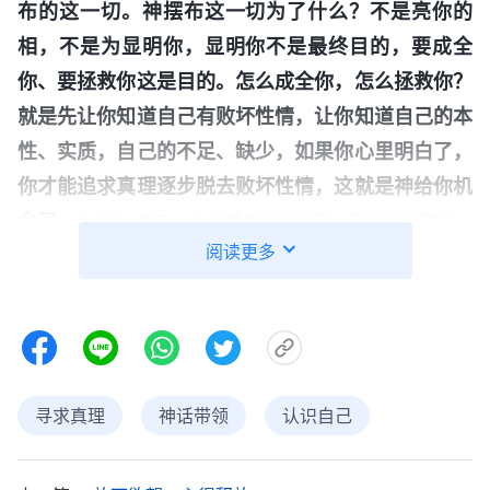
布的这一切。神摆布这一切为了什么？不是亮你的
相，不是为显明你，显明你不是最终目的，要成全
你、要拯救你这是目的。怎么成全你，怎么拯救你？
就是先让你知道自己有败坏性情，让你知道自己的本
性、实质，自己的不足、缺少，如果你心里明白了，
你才能追求真理逐步脱去败坏性情，这就是神给你机
会了。
”
《话・卷三 末世基督座谈纪要・要得着真理得从
阅读更多
延庆心头猛然一亮：是啊，每
身边的人事物上学功课》
天临到的人事物，不管是好事还是坏事，都是神在主
宰安排，神今天显明我，也是为了让我认识自己的败
坏和缺少，能寻求真理按神的要求实行，所做所行能
达到合神的心意，这里面有神的心意在其中，我得好
寻求真理
神话带领
认识自己
好寻求。于是，延庆向神
祷告
：“神啊！为了辅导弟
兄姊妹，我提前几天就在预备，自认为是在实行真理