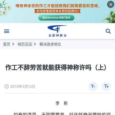
首页
经历见证
解决追求地位
作工不辞劳苦就能获得神称许吗（上）
2019年2月12日
李 新
初春的清晨，天刚蒙蒙亮，延庆就睁开蒙眬的双