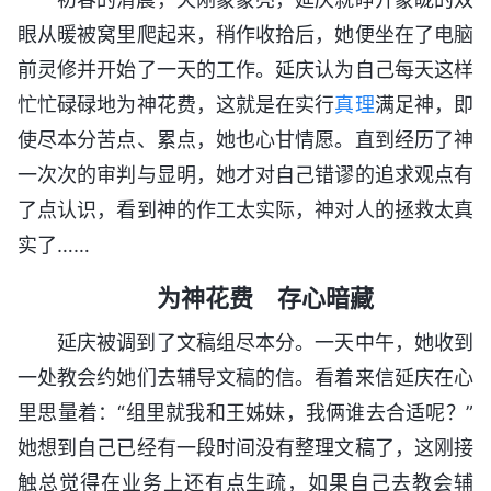
眼从暖被窝里爬起来，稍作收拾后，她便坐在了电脑
前灵修并开始了一天的工作。延庆认为自己每天这样
忙忙碌碌地为神花费，这就是在实行
真理
满足神，即
使尽本分苦点、累点，她也心甘情愿。直到经历了神
一次次的审判与显明，她才对自己错谬的追求观点有
了点认识，看到神的作工太实际，神对人的拯救太真
实了……
为神花费 存心暗藏
延庆被调到了文稿组尽本分。一天中午，她收到
一处教会约她们去辅导文稿的信。看着来信延庆在心
里思量着：“组里就我和王姊妹，我俩谁去合适呢？”
她想到自己已经有一段时间没有整理文稿了，这刚接
触总觉得在业务上还有点生疏，如果自己去教会辅