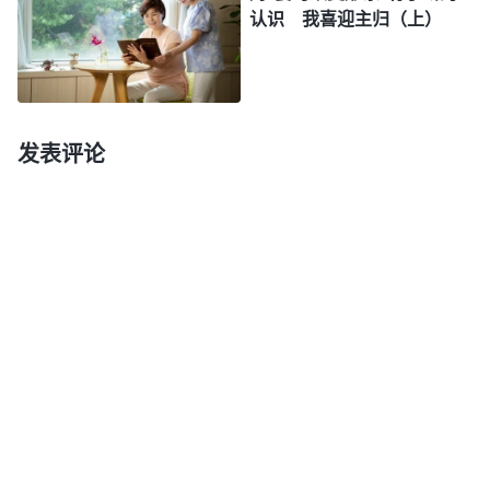
认识 我喜迎主归（上）
础上呢？他所做这一切的出发点、动机、目标、原则
会出于什么呢？人不能与神有正常的关系，做任何事
都与神无关，那人为什么做事？做事的性质是什么？
凭哪个生命做事？人做事的源头是什么？这个问题是
发表评论
很显然的，你做事的时候，尽本分的时候，你做的
事、你行出来的、你活出来的与神无关，言外之意是
不是就与真理无关？与真理无关，那人每天都凭什么
做呢？这就很多了，统称凭撒但的毒素、撒但的败坏
性情做事，尽本分，生活，处事，为人。这是个笼统
的说法，也可能你们从字面上能领会，但是实际这一
方面有些人肯定不服气
。”
《话・卷三 末世基督座谈纪
揣摩着神的话，延庆陷入
要・生命有长进的六个指标》
了沉思：要想知道自己是不是实行真理的人，得看自
己做事的存心、出发点、动机是不是在寻求真理，是