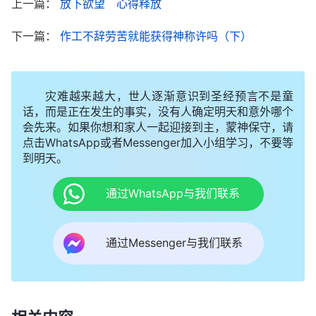
上一篇：
放下欲望 心得释放
满足神，可连着两次去教会都没见到人，我就像打了
败仗的士兵一样无精打采。神啊！我不知自己错在哪
下一篇：
作工不辞劳苦就能获得神称许吗（下）
儿，求你开启引导我，使我能认识到自己身上还有哪
些悖逆、抵挡的东西，我愿向你悔改。”
灾难越来越大，世人逐渐意识到圣经预言不是童
话，而是正在发生的事实，没有人确定明天和意外哪个
会先来。如果你想和家人一起迎接到主，蒙神保守，请
点击WhatsApp或者Messenger加入小组学习，不要等
到明天。
通过WhatsApp与我们联系
通过Messenger与我们联系
认识自己 看见神爱
之后的几天，延庆一直在这事上寻求神的心意。