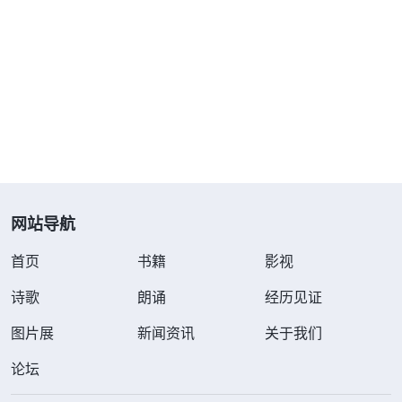
不是为了满足神。凡是存心不是为了神的，即使尽本
分跑得再欢，出力再多，受苦再大，也不代表是实行
真理，这仅仅是一些外表做法，那人所做的不但不是
在满足神，还是在作恶抵挡神。面对神话语的揭示，
延庆心里一阵紧张，去教会前的一幕幕在她的脑海里
闪现：当收到教会的来信时，她首先想到的不是怎么
尽其所能地辅导、帮助弟兄姊妹写好文稿，而是顾虑
网站导航
自己对业务不熟悉，怕辅导弟兄姊妹时交通得不好自
己的颜面受损；当听王姊妹说她不知道路怎么走时，
首页
书籍
影视
延庆想到自己熟悉这段路程，如果自己不去让王姊妹
诗歌
朗诵
经历见证
去，别人会怎么看自己；当决定自己去教会辅导时，
图片展
新闻资讯
关于我们
又想等上层回信后从中取点经再去教会，以便达到让
论坛
人高看的目的；当听到福音资料组也要去教会辅导
时，她唯恐弟兄姊妹都写其他类型的文章，自己负责