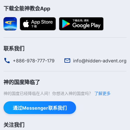
下载全能神教会App
的这类文章没人写，到时候果效不好更丢脸，才急忙
给教会去信约见……这时，延庆才看到自己的所思所
想、所做所行，都是为了维护自己的脸面地位，自己
做事的存心、动机、出发点全是为了满足自己的私
欲，没有一点是与满足神、与真理有关的，那自己尽
联系我们
的本分也不是在实行真理呀！正因着自己的心不向着
+886-978-777-179
info@hidden-advent.org
神，不能急神所急、想神所想，不在难处中依靠神、
仰望神，寻求怎样实行能对本分有利，达到以满足神
神的国度降临了
第一，而是想方设法地满足自己的脸面地位，把这些
东西看得比什么都重要，外表上看也在尽本分为神花
神的国度已经降临在人间！你想进入神的国度吗？
了解更多
费，起早贪黑、点灯熬油地好似很有负担，但这并不
通过Messenger联系我们
代表实行真理呀！人做事的存心神鉴察。延庆看到自
己一次次为满足自己的私欲说话做事，丝毫不考虑教
关注我们
会的利益，甚至还能耽误教会工作，这的确就是在作