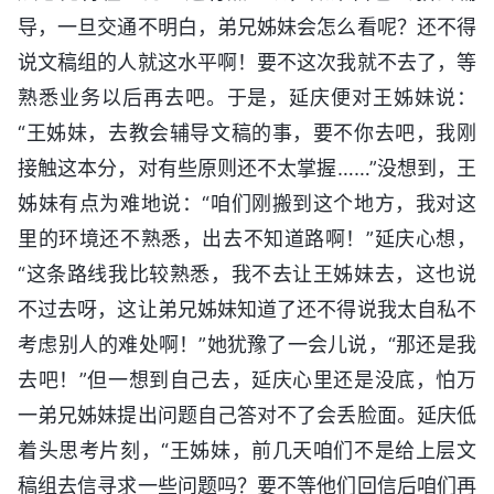
导，一旦交通不明白，弟兄姊妹会怎么看呢？还不得
说文稿组的人就这水平啊！要不这次我就不去了，等
熟悉业务以后再去吧。于是，延庆便对王姊妹说：
“王姊妹，去教会辅导文稿的事，要不你去吧，我刚
接触这本分，对有些原则还不太掌握……”没想到，王
姊妹有点为难地说：“咱们刚搬到这个地方，我对这
里的环境还不熟悉，出去不知道路啊！”延庆心想，
“这条路线我比较熟悉，我不去让王姊妹去，这也说
不过去呀，这让弟兄姊妹知道了还不得说我太自私不
考虑别人的难处啊！”她犹豫了一会儿说，“那还是我
去吧！”但一想到自己去，延庆心里还是没底，怕万
一弟兄姊妹提出问题自己答对不了会丢脸面。延庆低
着头思考片刻，“王姊妹，前几天咱们不是给上层文
稿组去信寻求一些问题吗？要不等他们回信后咱们再