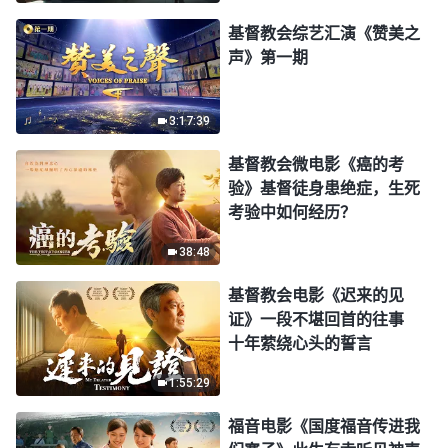
基督教会综艺汇演《赞美之
声》第一期
3:17:39
基督教会微电影《癌的考
验》基督徒身患绝症，生死
考验中如何经历？
38:48
基督教会电影《迟来的见
证》一段不堪回首的往事
十年萦绕心头的誓言
1:55:29
福音电影《国度福音传进我