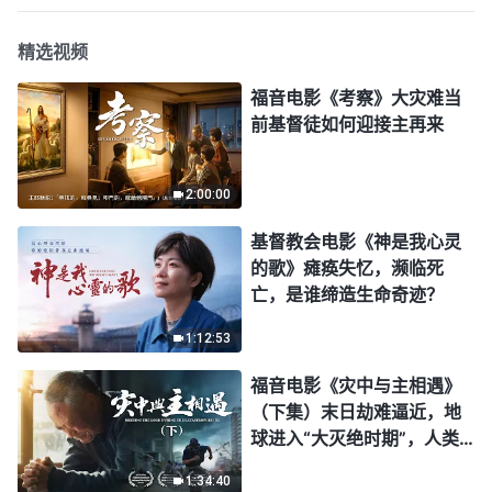
精选视频
福音电影《考察》大灾难当
前基督徒如何迎接主再来
2:00:00
基督教会电影《神是我心灵
的歌》瘫痪失忆，濒临死
亡，是谁缔造生命奇迹？
1:12:53
福音电影《灾中与主相遇》
（下集）末日劫难逼近，地
球进入“大灭绝时期”，人类
进入倒计时，你准备好逃生
1:34:40
了吗？