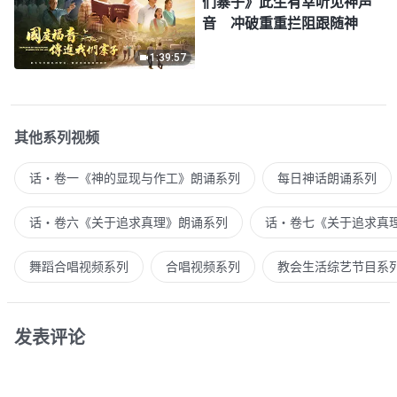
们寨子》此生有幸听见神声
音 冲破重重拦阻跟随神
1:39:57
其他系列视频
话・卷一《神的显现与作工》朗诵系列
每日神话朗诵系列
话・卷六《关于追求真理》朗诵系列
话・卷七《关于追求真
舞蹈合唱视频系列
合唱视频系列
教会生活综艺节目系
发表评论