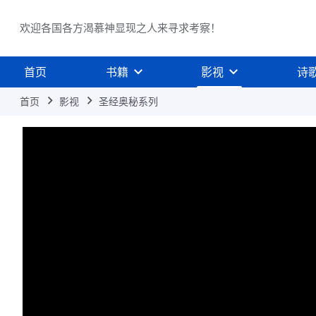
欢迎各国各方渴慕神显现之人来寻求考察！
首页
书籍
影视
诗
首页
影视
圣经奥秘系列