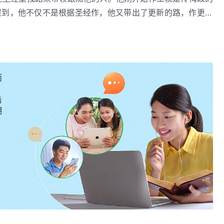
提到，他不仅不是根据圣经作，他又带出了更新的路，作更新
法时代从未有人能作，他的工作、他的教训、他说话的权柄与
按照旧约的工作作，不按照旧约
耶和华
所说的那些话去套，他
作，尽管有许多人用圣经来定他的罪，以至于用旧约圣经来将
的工作。所以他说：“莫想我来要废掉律法和先知；我来不是
这样，人又怎么能把他钉在十字架上呢？还不都是因为他的教
打破了。在安息日他带着门徒经过麦地时掐麦穗吃，他并不守
作都是为了带出更新的路，并不是有意来与圣经“打仗”，或
规矩，谁不守安息日就拿石头把谁打死，而耶稣不进圣殿，也
而
带给那些渴慕、寻求他的人。他不是来解释旧约或来维护旧约
。所以，耶稣所作的工作已经超出了旧约律法，已经高过旧约
作工根本不考虑有无圣经根据，只是来作他该作的工作，所
击
约律法去作，已经打破那些规条了，以色列人还死守圣经，定
作。他不管旧约怎么说，或与他所作的相合或不合，他都不关
明
圣经，有的人说：“圣经是属于圣书，务必得看。”还有的人
——《话・卷一 神的显现与作工・圣经的说法 一》
他只是在一直作他该作的工作，尽管有许多人用旧约先知预言
民立的约，这不能废去，安息日什么时候都得守！”这样的人
符合圣经的记载，这不都是人的错谬吗？神作工还用套规条
是犯罪吗？这事谁能看透呢？就凭人的领受能力怎么看圣经也
？为什么神作工非得根据圣经呢？难道神自己就没有任何权利
而观念愈来愈大，以致开始抵挡起神来，若不是今天神的
道成
稣与他的门徒不守安息日呢？若说他按照安息日、按照旧约那
还掰饼、喝酒呢？这些不都是旧约没有的诫命吗？他要是按照
圣经！他能是安息日的主就不能是圣经的主吗？