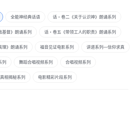
全能神经典话语
话・卷二《关于认识神》朗诵系列
敌基督》朗诵系列
话・卷五《带领工人的职责》朗诵系列
真理》朗诵系列
福音见证电影系列
讲道系列—信仰求真
系列
舞蹈合唱视频系列
合唱视频系列
真相揭秘系列
电影精彩片段系列