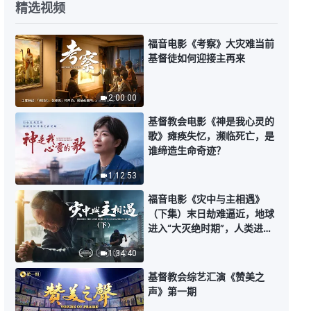
精选视频
每日神话 - 圣经奥秘系列 选段275
福音电影《考察》大灾难当前
基督徒如何迎接主再来
9:34
每日神话 - 圣经奥秘系列 选段276
2:00:00
基督教会电影《神是我心灵的
3:23
歌》瘫痪失忆，濒临死亡，是
谁缔造生命奇迹？
每日神话 - 圣经奥秘系列 选段277
1:12:53
福音电影《灾中与主相遇》
3:10
（下集）末日劫难逼近，地球
进入“大灭绝时期”，人类进入
每日神话 - 圣经奥秘系列 选段278
倒计时，你准备好逃生了吗？
1:34:40
基督教会综艺汇演《赞美之
5:08
声》第一期