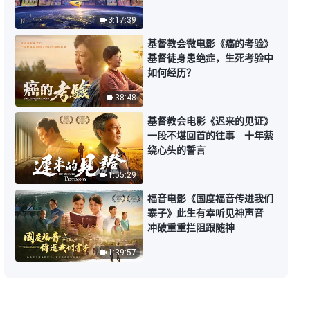
每日神话 - 圣经奥秘系列 选段279
3:17:39
3:42
基督教会微电影《癌的考验》
基督徒身患绝症，生死考验中
如何经历？
每日神话 - 圣经奥秘系列 选段280
38:48
11:03
基督教会电影《迟来的见证》
一段不堪回首的往事 十年萦
绕心头的誓言
1:55:29
福音电影《国度福音传进我们
寨子》此生有幸听见神声音
冲破重重拦阻跟随神
1:39:57