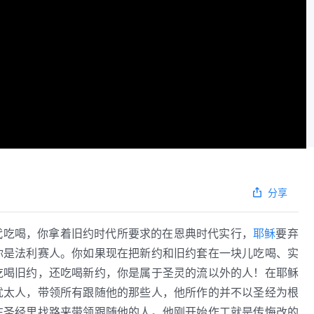
分享
代吃喝，你拿着旧约时代所要求的在恩典时代实行，
耶稣
要弃
你是法利赛人。你如果现在把新约和旧约套在一块儿吃喝、实
吃喝旧约，还吃喝新约，你是属于圣灵的流以外的人！在耶稣
犹太人，带领所有跟随他的那些人，他所作的并不以圣经为根
在圣经里找路来带领跟随他的人。他刚开始作工就是传悔改的