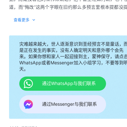
道，而“悔改”这两个字眼在旧约那么多预言里根本提都没
的工作。他从不参考圣经来传道，他医病赶鬼的异能在律
新约时代耶稣所作的工作是开辟了新的工作，他并不
查看更多
能力也是在律法时代无人能达到的，他只是作他更新的工
要作他自己的工作，他是作一些更新的工作，是比律法更高
他钉在了十字架上，但他的工作却超乎圣经旧约，若不是
要废掉，乃是要成全。”就按照他所成就的，有许多规条给
训、他医病赶鬼的能力在旧约里从未有过记载吗？他作的工
安息日，还说“人子是安息日的主”。当时按照以色列民的
灾难越来越大，世人逐渐意识到圣经预言不是童话，
有意来废掉旧约圣经，他只是来尽他的职分，将新的工作
是正在发生的事实，没有人确定明天和意外哪个会先
不守安息日，他所作的这些工作在旧约时代耶和华并没作
的工作，他作工不是为了让律法时代继续发展下去，因他
来。如果你想和家人一起迎接到主，蒙神保守，请点
律法，他不按照旧约律法去作。在恩典时代已经不按照旧
以，他不解释旧约预言，也不按着旧约律法时代的话来工
WhatsApp或者Messenger加入小组学习，不要等到
罪耶稣，这不是否认耶稣的工作吗？现在宗教界也在死守
天。
心，他不管别人如何认识他的工作，如何定罪他的工作，
说：“神的工作到什么时候都不能废去，旧约是神跟以色列
来定他的罪。在人看他作工没有一点根据，而且有许多不
不是太谬了吗？耶稣当时不守安息日是怎么回事？难道他
通过WhatsApp与我们联系
吗？神作工还得根据先知的预言吗？到底圣经大还是神大
不会认识神的作工的，不但没有得着对神的纯正认识，反
来超脱圣经吗？神就不能离开圣经另外作工吗？为什么耶
肉身
，人都会被自己的观念所断送，死在神的刑罚中。
些诫命实行，他为什么来了不守安息日，但洗脚、蒙头，
通过Messenger与我们联系
旧约，为什么打破这些规条呢？你该知道，先有神还是先有