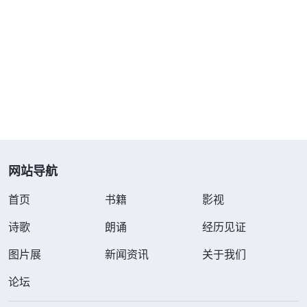
之后，我如饥似渴地看神的话，从神的话中我明
白了自己随从潮流，靠耍手段挣钱的败坏根源。神的
话说：“
撒但用社会潮流来败坏人。……这一次一次的
网站导航
潮流，它都带着一种邪气，这个邪气让人不断地堕
落，不断地失去良心、失去人性、失去理智，让人的
首页
书籍
影视
道德越来越下降，让人的人格品质也越来越下降，甚
诗歌
朗诵
经历见证
至可以说，以至于到现在多数人没有人格，没有人
图片展
新闻资讯
关于我们
性，也没有良心，更没有理智。……比如说，过去的
论坛
人做生意是童叟无欺、货不二价，这里有没有一点良
心、人性的表达呀？人有这样的做生意的信条，说明