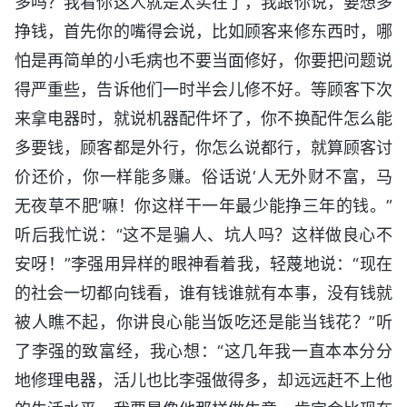
多吗？我看你这人就是太实在了，我跟你说，要想多
挣钱，首先你的嘴得会说，比如顾客来修东西时，哪
怕是再简单的小毛病也不要当面修好，你要把问题说
得严重些，告诉他们一时半会儿修不好。等顾客下次
来拿电器时，就说机器配件坏了，你不换配件怎么能
多要钱，顾客都是外行，你怎么说都行，就算顾客讨
价还价，你一样能多赚。俗话说‘人无外财不富，马
无夜草不肥’嘛！你这样干一年最少能挣三年的钱。”
听后我忙说：“这不是骗人、坑人吗？这样做良心不
安呀！”李强用异样的眼神看着我，轻蔑地说：“现在
的社会一切都向钱看，谁有钱谁就有本事，没有钱就
被人瞧不起，你讲良心能当饭吃还是能当钱花？”听
了李强的致富经，我心想：“这几年我一直本本分分
地修理电器，活儿也比李强做得多，却远远赶不上他