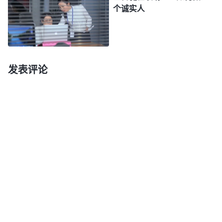
个诚实人
走……
曙光降临 良心复苏
后来，我有幸接受了神的末世
福音
，通过读神的
发表评论
话我知道了天地万物是神造的，我们人也是神造的，
起初人类听神的话、顺服神，他们在神的看顾保守下
生活得很幸福。后来人类被撒但引诱、败坏，都背叛
了神，失去了神的同在，活在了撒但的权下。我们的
一切痛苦都是撒但的苦害，我们只有来到神面前接受
神的拯救，才能脱离撒但的苦害，活出人样。