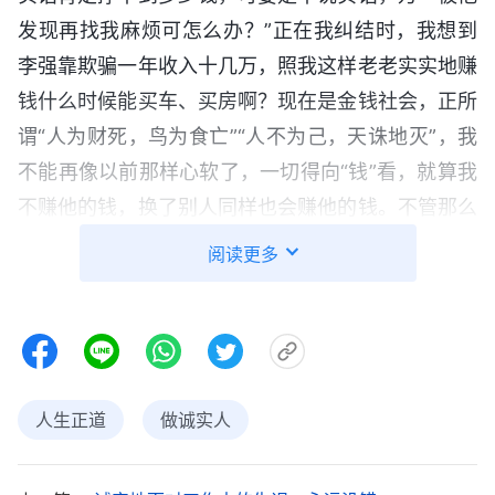
发现再找我麻烦可怎么办？”正在我纠结时，我想到
李强靠欺骗一年收入十几万，照我这样老老实实地赚
钱什么时候能买车、买房啊？现在是金钱社会，正所
谓“人为财死，鸟为食亡”“人不为己，天诛地灭”，我
不能再像以前那样心软了，一切得向“钱”看，就算我
不赚他的钱，换了别人同样也会赚他的钱。不管那么
多了，还是先把钱挣到手再说，反正老板也不知道空
阅读更多
调是什么毛病。于是，我强装镇定跟老板说有七台空
调少了制冷剂，现在已经修好，但剩下的五台空调有
的是电脑板烧坏了，有的是制冷系统出了问题，总之
都得拆下来带到店里修，我还假装说为了不耽误他厂
里的生产，晚上我会加班修好的。老板听后信以为
人生正道
做诚实人
真，非常感谢我，还派司机开车把空调送到我店里。
其实这些空调我都已经修好了，但为了让老板更相信