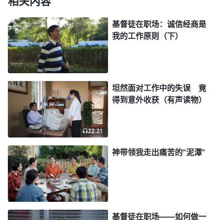
相关内容
难受的感觉渐渐消失了，心想：“这次赚的钱比我平
时半个月挣的都多，照这样下去，用不了多久我也能
基督徒在职场：诚信经商是
我的工作原则（下）
买车、买房了。”
后来，我用这种欺骗的手段赚了不少钱，而且还
学会了察言观色、见风使舵，根据不同的顾客要不同
坦然面对工作中的失误 竟
的价钱。这些年，虽然钱是比以前挣得多了，生活也
得到意外收获（有声读物）
富裕了，但我并没有感觉到幸福、快乐。尤其每当看
到客户真诚、感激的表情时，我的良心总是有些不
22:21
安，很不是滋味，客户这么信任我，而我却欺骗他
神带领我走出痛苦的“泥潭”
们，要是以后被他们知道了，我这脸往哪儿放啊？客
户会不会觉得我这人太坏？我越想心里越不踏实，觉
得这样昧着良心挣钱活得很低贱，没有人格、尊严，
可是一想到唾手可得的金钱，我怎么也不能放弃，只
基督徒在职场——如何做一
能无奈地活在煎熬与痛苦中，一步一步艰难地往前