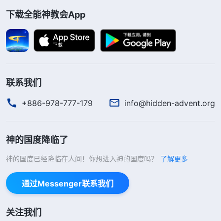
下载全能神教会App
人那时候还有点良心，有点人性。但是不知不觉当
中，在人对金钱的要求不断增长的情况下，人越来越
爱钱，越来越爱利，越来越爱享受，那么人把钱是不
是看得更重了？人把钱看得更重的时候，人不知不觉
就看淡了名誉，看淡了名声、信誉、人格，是不是
联系我们
啊？当你做生意的时候，你看别人用各种欺诈的手段
+886-978-777-179
info@hidden-advent.org
总发大财，虽然挣来的是不义之财，但是人家手里钱
越来越多了，做同样的生意人家一家老小享受得比你
神的国度降临了
好，你心里就不是滋味，你说‘我怎么就不能有那个
本事呢？我怎么就挣不来跟他一样多的钱呢？我得想
神的国度已经降临在人间！你想进入神的国度吗？
了解更多
办法让我手里的钱越来越多，让我的生意兴旺起
通过Messenger联系我们
来’，然后你就琢磨道儿了。按照平常那种方式挣
钱，童叟无欺，货不二价，你挣来的是良心钱，这个
关注我们
钱就不可能让你暴发，但是在利益的驱使之下，你的