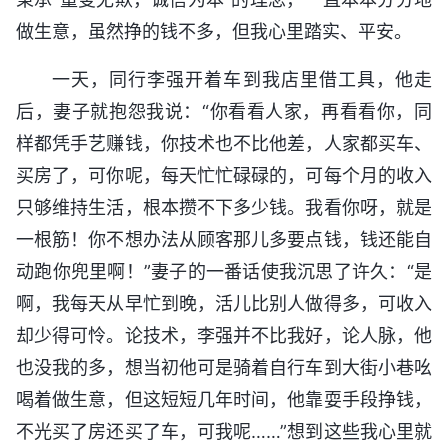
做生意，虽然挣的钱不多，但我心里踏实、平安。
一天，同行李强开着车到我店里借工具，他走
后，妻子就抱怨我说：“你看看人家，再看看你，同
样都凭手艺赚钱，你技术也不比他差，人家都买车、
买房了，可你呢，每天忙忙碌碌的，可每个月的收入
只够维持生活，根本攒不下多少钱。我看你呀，就是
一根筋！你不想办法从顾客那儿多要点钱，钱还能自
动跑你兜里啊！”妻子的一番话使我沉思了许久：“是
啊，我每天从早忙到晚，活儿比别人做得多，可收入
却少得可怜。论技术，李强并不比我好，论人脉，他
也没我的多，想当初他可是骑着自行车到大街小巷吆
喝着做生意，但这短短几年时间，他靠耍手段挣钱，
不光买了房还买了车，可我呢……”想到这些我心里就