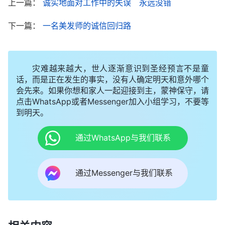
上一篇：
诚实地面对工作中的失误 永远没错
我的话，晚上我又把几台空调拆开全部清洗了一遍。
下一篇：
一名美发师的诚信回归路
第二天早上，我给老板打电话说全部修好了。老
板高兴地说：“太好了，小伙子，真是辛苦你了，总
灾难越来越大，世人逐渐意识到圣经预言不是童
共多少钱呢？”为了赢得老板的信任，我就说：“老
话，而是正在发生的事实，没有人确定明天和意外哪个
板，有四台给换了最好的电脑板，还有一台换了新的
会先来。如果你想和家人一起迎接到主，蒙神保守，请
点击WhatsApp或者Messenger加入小组学习，不要等
蒸发器，换成别人得收一千六百元，看你人好，帮我
到明天。
把空调运到店里，就给你优惠二百元，你就给一千四
百元吧。”老板听完爽快地答应了。当老板开车来取
通过WhatsApp与我们联系
空调时，我的心“怦怦”跳个不停，生怕被发现，可老
板看到空调被清洗得很干净，高兴地说：“被你这样
通过Messenger与我们联系
一维修，整个空调都焕然一新了！”然后什么也没问
就把钱如数地给了我。看着老板把空调拉走后，我心
里虽有一丝的难受，但看到第一次快速挣到的钱时，