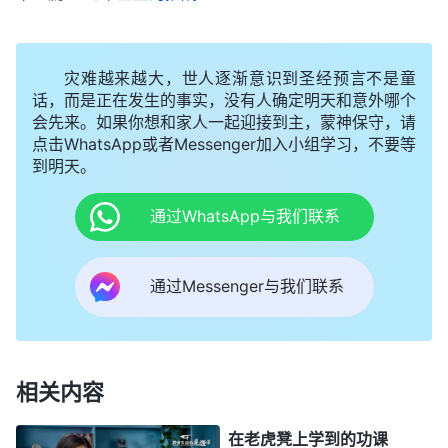
又跟我离婚了，这以后可咋生活呀？又想到自己在教
学那些年，在当地同行中也有些名气，被别人尊重、
灾难越来越大，世人逐渐意识到圣经预言不是童
高看，可现在我却被开除公职，还被通缉追捕，我一
话，而是正在发生的事实，没有人确定明天和意外哪个
下子成了别人茶余饭后谈论的对象，同事、家长还有
会先来。如果你想和家人一起迎接到主，蒙神保守，请
学生，他们会怎么看我？我越想越痛苦，就来到神的
点击WhatsApp或者Messenger加入小组学习，不要等
到明天。
面前向神祷告，求神带领我明白神的心意。之后，我
看到神的话说：“
或许你们都记得这样的话：‘我们这
通过WhatsApp与我们联系
至暂至轻的苦楚，要为我们成就极重无比永远的荣
耀。’在以往，你们都听过这句话，但谁也不明白这
通过Messenger与我们联系
话的真正含义，今天深知这话的实际意义。这句话是
神在末世要成就的，而且是成就在大红龙盘卧之地受
到大红龙残酷迫害的人身上，因着大红龙是逼迫神
相关内容
的，是神的仇敌，所以在此地的人都因着信神而受羞
辱、受逼迫，所以，这话是成就在你们这班人身上
在老虎凳上学到的功课