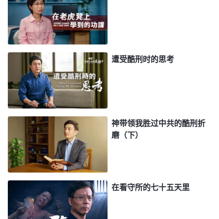
的。
”
《话・卷一 神的显现与作工・神的作工像人想象得
神为了拯救我们这些被撒但败坏至深
那么简单吗？》
的人，
道成肉身
来到地上，遭受执政党的追捕，宗教
界的定罪、弃绝，神还一直拯救人，神对人的爱太大
遭受酷刑时的思考
了。我一个败坏的人，因着信神临到逼迫患难，受点
讥笑毁谤，就消极软弱，这不是太懦弱了吗？哪有一
点良心理智啊！我信神走正道，受到共产党的迫害、
定罪，这是为义受逼迫，这不是羞辱，是荣耀的事。
神带领我胜过中共的酷刑折
我的一生都在神的手中掌握，不管以后我的生活多么
磨（下）
艰难，我都愿意顺服神的主宰安排。
2017年5月，我听说我妈离世了，我心里很痛
苦，更恨共产党，就是因为它追捕迫害我们，害得我
在看守所的七十五天里
妈这么大年纪跟着担惊受怕，就连临终前也不能见我
们最后一面。一个月后，我又得知我侄女在尽本分时