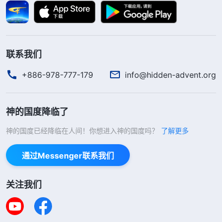
在外逃亡这段期间，因着长期担惊受怕，东躲西
藏，身体得不到调养和治疗，我的糖尿病恶化，出现
联系我们
了多种并发症。因着不敢出示身份证到正规的医院去
看病，只能到药店去测测血糖，买点药或吃点偏方来
+886-978-777-179
info@hidden-advent.org
维持。后来，我的血糖值高达20mmol/L多，血压也
超过160mmHg，每天都感觉浑身无力，经常出虚
神的国度降临了
汗，眼睛看什么都模糊。我担心这样下去我的并发症
神的国度已经降临在人间！你想进入神的国度吗？
了解更多
会越来越多，万一发展成尿毒症可咋办啊？痛苦中，
我就来到神的面前向神祷告：“神啊，面临共产党的
通过Messenger联系我们
追捕还有病痛的折磨，我心里很痛苦，害怕自己病情
加重，愿你加给我信心。”之后，我看到神的话说：
关注我们
“
在经历试炼的同时，不管人软弱也好或者里面消极
也好，对神的心意不明白或对实行的路不太透亮，这