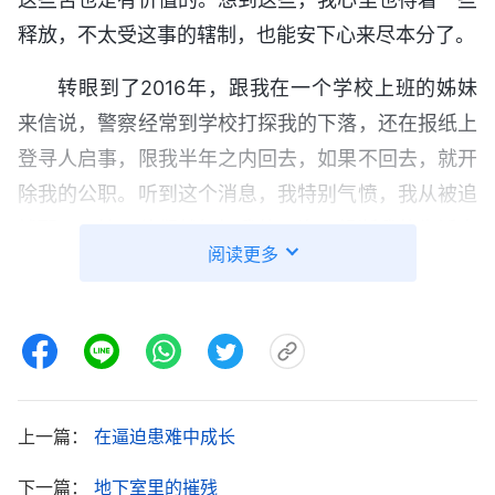
释放，不太受这事的辖制，也能安下心来尽本分了。
转眼到了2016年，跟我在一个学校上班的姊妹
来信说，警察经常到学校打探我的下落，还在报纸上
登寻人启事，限我半年之内回去，如果不回去，就开
除我的公职。听到这个消息，我特别气愤，我从被追
捕那天开始，他们就扣押我的工资，想断我的生活出
阅读更多
路，到现在已经四年了，他们还不放过我，又想用开
除公职来要挟我，逼我回去好抓捕我，我不能中了他
们的圈套，宁可工作不要，我也不能自投罗网。半年
后，警察看我没有出现，就让学校把我给开除了。丈
夫看我回不了家，工作也丢了，再加上他受不了警察
上一篇：
在逼迫患难中成长
长时间的骚扰，提出跟我离婚。我心里很痛苦。我有
糖尿病，常年需要吃药，没有了生活来源，现在丈夫
下一篇：
地下室里的摧残