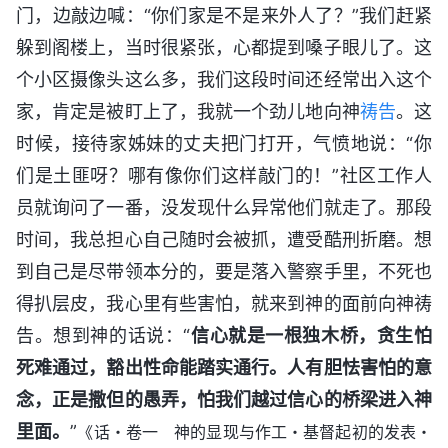
门，边敲边喊：“你们家是不是来外人了？”我们赶紧
躲到阁楼上，当时很紧张，心都提到嗓子眼儿了。这
个小区摄像头这么多，我们这段时间还经常出入这个
家，肯定是被盯上了，我就一个劲儿地向神
祷告
。这
时候，接待家姊妹的丈夫把门打开，气愤地说：“你
们是土匪呀？哪有像你们这样敲门的！”社区工作人
员就询问了一番，没发现什么异常他们就走了。那段
时间，我总担心自己随时会被抓，遭受酷刑折磨。想
到自己是尽带领本分的，要是落入警察手里，不死也
得扒层皮，我心里有些害怕，就来到神的面前向神祷
告。想到神的话说：“
信心就是一根独木桥，贪生怕
死难通过，豁出性命能踏实通行。人有胆怯害怕的意
念，正是撒但的愚弄，怕我们越过信心的桥梁进入神
里面。
”
《话・卷一 神的显现与作工・基督起初的发表・