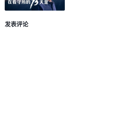
再次被抓，被判处有期徒刑七年。侄女这么年轻，大
好的青春就要在监狱里度过了。我心里特别地悲愤，
发表评论
我们只是信神、传
福音
见证神，共产党这个恶魔却不
放过我们，到处追捕我们，逼得我们有家难归、骨肉
分离、生离死别，这一切的祸患都是共产党造成的，
它就是残害人的罪魁祸首！想到神的话说：“
难怪神
道成肉身隐秘万分，就这样的黑暗的社会魔鬼惨无人
道，杀人不眨眼的魔王怎能容让可爱、善良而又圣洁
的神存在？它怎能对神的到来拍手称快？这帮狗奴
才！恩将仇报，早就把神当作仇敌对待，对神虐待，
凶残已极，丝毫不把神放在眼里，行凶掠夺，丧尽了
天良，昧尽了良心，将无辜的人类勾引得昏迷不醒。
什么古圣传人，什么爱戴的领袖，都是抵挡神的东
西！将天下之态搅得暗天昏地！什么宗教信仰自由，