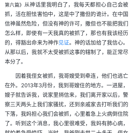
从神话里我明白了，我每天都担心自己会被
第六篇》
抓，活在胆怯害怕中，这是中了撒但的诡计。在中国
信神虽然危险，但没有神的许可，撒但也不能把我们
怎么样，即使有一天我真的被抓了，那也有我该经历
的，得豁出命来为神作
见证
。神的话加给了我信心。
从那以后，我就不太受被抓这事的辖制了，能正常尽
本分了。
因着我侄女被抓，我哥嫂受到牵连，他们也逃亡
在外。2013年3月份，我到哥嫂住的地方。一进屋，
嫂子就告诉我，说家里捎信来，我们离开家以后，警
察三天两头上我们家骚扰，还到亲戚家去打听我们的
下落，我妈担心我们会被抓，心里着急上火病倒住院
了。听到这个消息，我心里很难受，我妈有肺心病，
就怕着急受惊吓。当时，我爸刚去世二十多天，侄女