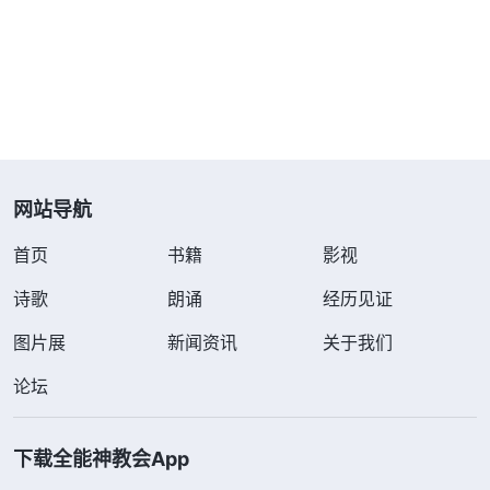
什么公民合法权益，都是掩盖罪恶的花招！……为何
将神的工作拦阻得滴水不漏？为何用各种花招来欺骗
神的百姓？真正的自由、合法的权益在哪里？公平在
哪里？安慰在哪里？温暖在哪里？为何用诡计欺骗神
的百姓？为何强行压制神的到来？为何不让神在自己
网站导航
造的地上任意游荡？为何将神追杀得无枕头之地？人
间的温暖在哪里？
”
《话・卷一 神的显现与作工・作工
首页
书籍
影视
共产党对外谎称宗教信仰自由，对内却
与进入 八》
诗歌
朗诵
经历见证
疯狂地抓捕迫害基督徒，实在太阴险、邪恶了！我们
图片展
新闻资讯
关于我们
信神跟随神是天经地义，走的是人生正道，共产党却
疯狂地迫害，逼着人离开真道背叛神，真是太可恨
论坛
了！亲身遭受共产党的迫害，我看清了它仇恨神、抵
挡神的恶魔实质，从心里恨恶它、弃绝它，也立定心
下载全能神教会App
志跟随神走到底！