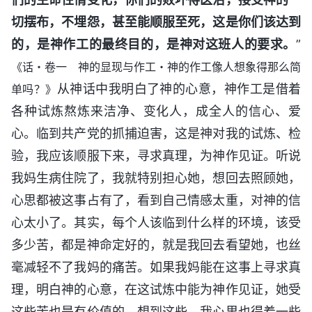
切摆布，不埋怨，甚至能顺服至死，这是你们该达到
的，是神作工的最终目的，是神对这班人的要求。
”
《话・卷一 神的显现与作工・神的作工像人想象得那么简
从神话中我明白了神的心意，神作工是借着
单吗？》
各种试炼熬炼来洁净、变化人，成全人的信心、爱
心。临到共产党的抓捕迫害，这是神对我的试炼、检
验，我应该顺服下来，寻求真理，为神作见证。听说
我妈生病住院了，我就特别担心她，想回去照顾她，
心思都被这事占有了，看到自己情感太重，对神的信
心太小了。其实，每个人该临到什么样的环境，该受
多少苦，都是神命定好的，就是我回去看望她，也丝
毫减轻不了我妈的痛苦。如果我妈能在这事上寻求真
理，明白神的心意，在这试炼中能为神作见证，她受
这些苦也是有价值的。想到这些，我心里也得着一些