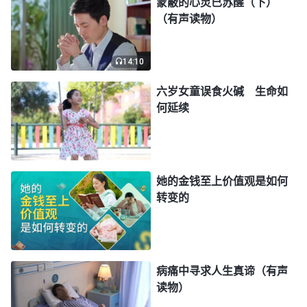
蒙蔽的心灵已苏醒（下）
（有声读物）
我，是对我的审判，也是最好的拯救，更是神极大的
爱！否则我早已走上了敌基督的道路还浑然不知，是
14:10
神止住了我作恶的脚步，我悔恨自己当初追求的出发
点不对也没注重解决，才导致今天的失败！那段时
六岁女童误食火碱 生命如
何延续
间，每当唱起教会
诗歌
《神的怜悯使我重得复苏》：
“我虽蒙神高抬尽本分，却不追求真理尽贪享地位之
福，满了奢侈要求，从未体贴神心意，抵挡神也不知
晓。神一直供应我牧养我，我却不珍惜，还躲避审判
她的金钱至上价值观是如何
刑罚，硬着颈项悖逆神，伤透了神的心。多少次成全
转变的
的机会都被我错过，真是辜负了神的良苦用心，就是
为神舍命又怎能弥补神心创伤。神啊
全能神
！我愿意
重新做人，一切都从头开始。神的生命言语牵动我的
病痛中寻求人生真谛（有声
心，神的叮咛与嘱托给我无穷的力量，使我从失败跌
读物）
倒中重新站立，知道了生命的价值，知道我受造为