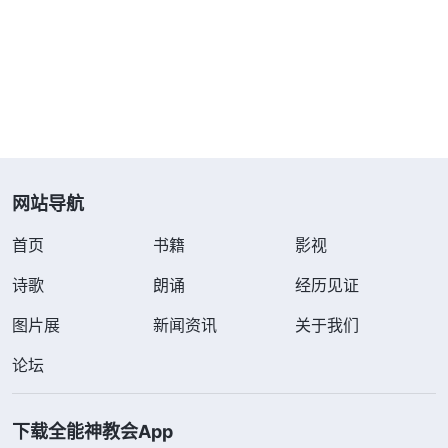
怎么处理了，而弟兄一直作教会工作，正好弥补了我
的缺少，是我该吸取的，我知道这是神的爱，神没把
难担的担子压在我的身上。在配搭尽本分的过程中，
汇报工作时是由弟兄汇报，涉及重要工作也是弟兄交
通得多，给弟兄姊妹聚会时也是弟兄先交通，久而久
之好像没有我的存在似的，我心想：“你交通真理是
网站导航
比我透亮，但在
福音
工作上我比你强，你总是讲、
讲、讲显露自己，还不如咱俩分开，这样我也能发挥
首页
书籍
影视
特长。别看我交通真理不如你，但作实际工作比你
诗歌
朗诵
经历见证
强，况且抓福音工作是我的强项。”正在这时，抓工
图片展
新闻资讯
关于我们
作的姊妹来信说，因工作的需要让我俩分开，一人负
论坛
责一个范围。虽然我负责范围的各项工作没有弟兄负
责范围的果效好，但我很高兴，心想：“这回‘英雄’有
下载全能神教会App
用武之地了，别看现在各项工作果效不好，等我把果