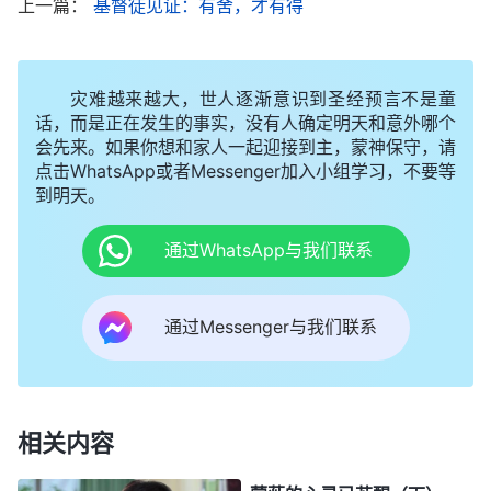
上一篇：
基督徒见证：有舍，才有得
地位、名誉活着，尽想显露、见证自己让人高看，其
实质就是抵挡神、背叛神。现在我才看到是因着自己
灾难越来越大，世人逐渐意识到圣经预言不是童
的所作所为太让神厌憎，神停止了我的事奉，神家真
话，而是正在发生的事实，没有人确定明天和意外哪个
的是神在掌权、真理在掌权。回想我在尽本分的过程
会先来。如果你想和家人一起迎接到主，蒙神保守，请
点击WhatsApp或者Messenger加入小组学习，不要等
中为了得到上层带领的夸赞，保住自己的地位，我在
到明天。
带领面前点头哈腰，随声附和，但在弟兄姊妹面前却
又是一副嘴脸，我太丑陋了！为了的地位站高位教训
通过WhatsApp与我们联系
人，甚至利用弟兄姊妹达到自己出人头地的目的，对
他们的生命却不负责任，一直采取管、卡、压的作工
通过Messenger与我们联系
方式，导致弟兄姊妹都害怕我、远离我，不敢与我交
心；当神把王弟兄摆在我的面前时，我不在这样的环
境中学功课，和王弟兄互相取长补短，反而变本加厉
相关内容
地争名夺利，满足自己的野心欲望，导致被神厌憎失
去圣灵作工。今天临到被撤换是神的公义性情临到了