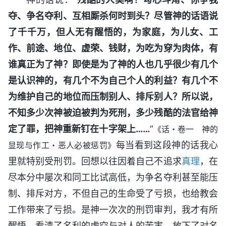
夺、争名夺利、互相厮杀何时到头？尽管神的话语说
了千千万，但人无有醒悟的，为家庭，为儿女、工
作、前途、地位、虚荣、钱财，为吃为穿为肉体，有
谁真正为了神？即使是为了神的人也几乎很少有几个
是认识神的，有几个不为自己个人的利益？有几个不
为维护自己的地位而压制别人、排斥别人？所以说，
不知多少次神被迫被判为死刑，多少残酷的法官给神
定了罪，把神重新钉在十字架上……
”
《话・卷一 神的
每当看到这段神的话我心
显现与作工・恶人必被惩罚》
里就特别受刑罚。回想以往因着自己不追求
真理
，在
尽本分中屡次和同工比试高低，为争名夺利甚至能压
制、排斥对方，不但自己的生命受了亏损，也给教会
工作带来了亏损。是神一次次的刑罚审判，我才有所
醒悟，看清了名利的虚空与对人的苦害，放下了对名