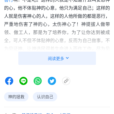
的心，他不体贴神的心意，他只为满足自己；这样的
人就是伤害神心的人，这样的人他所做的都是恶行，
严重地伤害了神的心，太伤神心了！神提拔人做带
领、做工人，那是为了培养你，为了让你达到被成
全，可人不但不体贴神的心意，反而为自己做事，不
为见证神、让神选民得着生命进入而作工作，尽为见
证自己、为达到自己的目的、为了使自己在神选民心
阅读更多
中有地位而做事。这样的人就是最抵挡神、最伤害神
心的人，这是属于背叛神的表现，用人的话说，叫不
识抬举，用属灵术语说，这样的人是抵挡神的恶
人。”
交通中
《讲道交通（二）・预备善行的重要意义》
神的拯救
认识自己
的话犹如两刃利剑扎在了我的心上，让我倍受刑罚，
我能做带领是神的恩待、高抬，是神给了我被成全的
机会，可我却不体贴神的心意，不知还报神爱，总为