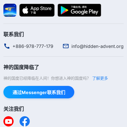
效抓起来时就证明我有工作能力了。”分开后我马上
投入到工作中，开始安排布置工作，跟弟兄姊妹交通
工作安排，让他们掌握现时该作的工作，又找神的话
解决现实存在的情形和难处，经过一番努力各项工作
联系我们
的确有些好转，我不由得想：“赵弟兄的果效怎么样
+886-978-777-179
info@hidden-advent.org
呢？会不会比我好？”在我们一起聚会时，我得知自
己负责的范围福音工作果效比赵弟兄那边好，心里暗
神的国度降临了
自高兴：“我终于比你强了，可以扬眉吐气了。”正当
我高兴时，心里又有些受责备：“你这不是窃取神的
神的国度已经降临在人间！你想进入神的国度吗？
了解更多
荣耀吗？”我心里一沉：“是呀，传福音见证神把更多
通过Messenger联系我们
真心信神的人带到神面前，这是每个神选民的义务和
责任，再说能传过来一些人也是弟兄姊妹配合的结
关注我们
果，是神的祝福，我又有什么可自夸的？”想到这
儿，我的脸红了，感觉自己太卑鄙了，同时也看到神