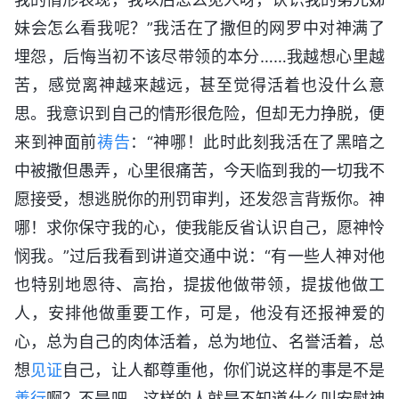
妹会怎么看我呢？”我活在了撒但的网罗中对神满了
埋怨，后悔当初不该尽带领的本分……我越想心里越
苦，感觉离神越来越远，甚至觉得活着也没什么意
思。我意识到自己的情形很危险，但却无力挣脱，便
来到神面前
祷告
：“神哪！此时此刻我活在了黑暗之
中被撒但愚弄，心里很痛苦，今天临到我的一切我不
愿接受，想逃脱你的刑罚审判，还发怨言背叛你。神
哪！求你保守我的心，使我能反省认识自己，愿神怜
悯我。”过后我看到讲道交通中说：“有一些人神对他
也特别地恩待、高抬，提拔他做带领，提拔他做工
人，安排他做重要工作，可是，他没有还报神爱的
心，总为自己的肉体活着，总为地位、名誉活着，总
想
见证
自己，让人都尊重他，你们说这样的事是不是
善行
啊？不是吧。这样的人就是不知道什么叫安慰神