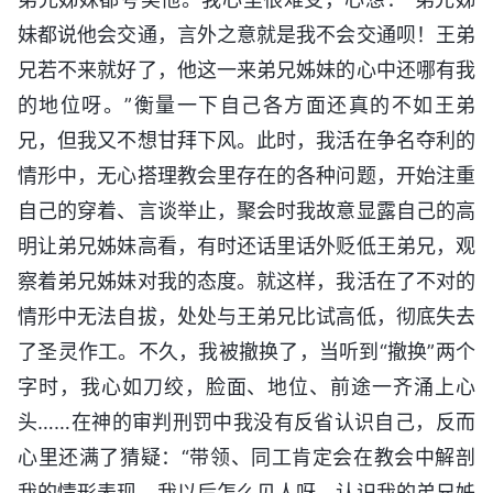
妹都说他会交通，言外之意就是我不会交通呗！王弟
兄若不来就好了，他这一来弟兄姊妹的心中还哪有我
的地位呀。”衡量一下自己各方面还真的不如王弟
兄，但我又不想甘拜下风。此时，我活在争名夺利的
情形中，无心搭理教会里存在的各种问题，开始注重
自己的穿着、言谈举止，聚会时我故意显露自己的高
明让弟兄姊妹高看，有时还话里话外贬低王弟兄，观
察着弟兄姊妹对我的态度。就这样，我活在了不对的
情形中无法自拔，处处与王弟兄比试高低，彻底失去
了圣灵作工。不久，我被撤换了，当听到“撤换”两个
字时，我心如刀绞，脸面、地位、前途一齐涌上心
头……在神的审判刑罚中我没有反省认识自己，反而
心里还满了猜疑：“带领、同工肯定会在教会中解剖
我的情形表现，我以后怎么见人呀，认识我的弟兄姊