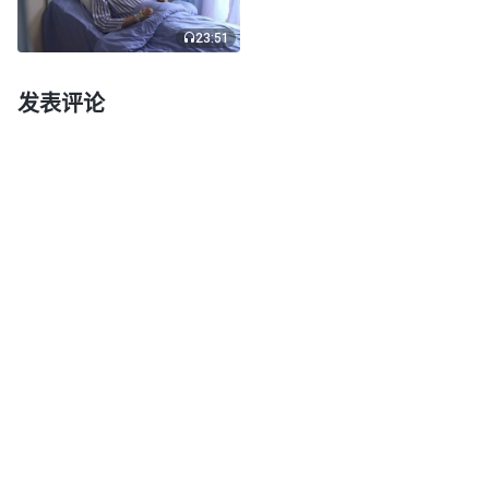
何。面对神的要求，我怎能再躲避，愿以忠心顺服来
23:51
报答神的爱，实行真理凭神话活着，不再让神为我担
发表评论
忧牵挂。无论得福受祸，我只求满足神，愿把我的真
心交给神，哪怕没有归宿也愿为神效力终生，弥补以
往亏欠安慰神的心。”
我就痛哭流
《跟随羔羊唱新歌》
泪，悔恨自己当初追求的观点不对，才导致今天的失
败。这样的熬炼伴随我一年多光阴，虽然熬得我死去
活来，犹如蜕了一层皮似的，但不知不觉我追求地位
前途的欲望不那么强烈了，我感到这样的熬炼对我太
有益处了！
转眼间到了2012年，教会弟兄姊妹选举我和赵
弟兄负责教会工作。因我已好长时间没作教会工作
了，对于教会中存在的一些疑难问题有些就不知道该