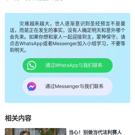
的高看时，我心里就满了抵触、埋怨，总是顺服不下
来，以至于失去了圣灵的作工，活在黑暗中。从神的
灾难越来越大，世人逐渐意识到圣经预言不是童
话中我认识到，要想成为一个真正顺服神的人，不仅
话，而是正在发生的事实，没有人确定明天和意外哪个
会先来。如果你想和家人一起迎接到主，蒙神保守，请
要顺服合我意的环境，对不合我意的环境更要顺服，
点击WhatsApp或者Messenger加入小组学习，不要等
即使丢了脸面，得不到弟兄姊妹高看，我都该接受、
到明天。
顺服。
通过WhatsApp与我们联系
一次聚会时，我敞开心交通了自己的情形，弟兄
姊妹给我发了一段神的话：“
撒但是用什么把人牢牢
通过Messenger与我们联系
地控制住的呢？
（名和利。）
撒但用名和利来控制人
的思想，让人的思想只想着名和利，为名利奋斗，为
名利吃苦，为名利忍辱负重，为名利牺牲自己的一
相关内容
切，为名利作出任何的判断或者决定。这样，撒但就
给人戴上了一个无形的枷锁，这个枷锁戴在人身上，
当心！别做当代法利赛人