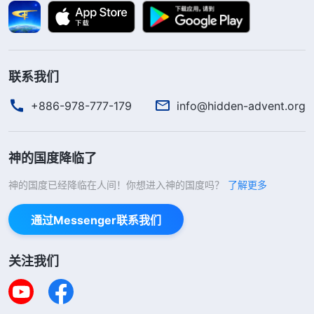
位，对神连基本的顺服都没有。现在我认识到，追求
名利地位太没理智了，如果再这样追求下去，就不可
能明白真理、得着真理，早晚都得被淘汰。之后，我
联系我们
看到神的话说：“
如果在每天的光阴中，你所思所想
的都与如何解决自己的败坏性情、如何实行真理、如
+886-978-777-179
info@hidden-advent.org
何明白真理原则这些有关，那你就能学会根据神的话
用真理解决自己的问题，这样你就有独立生活的能力
神的国度降临了
了，就有生命进入了，跟随神就没有大的难处了，就
神的国度已经降临在人间！你想进入神的国度吗？
了解更多
逐渐进入真理实际了。如果你心里还是注重名誉地
位，还是注重显露自己让人高看，那你就不是追求真
通过Messenger联系我们
理的人，你走的路就错了。你追求的不是真理，也不
是生命，而是自己喜爱的东西，是名利地位，这样你
关注我们
所做的一切都与真理无关，都属于作恶，这就属于效
力了。如果你心里喜爱真理，总往真理上够，追求性