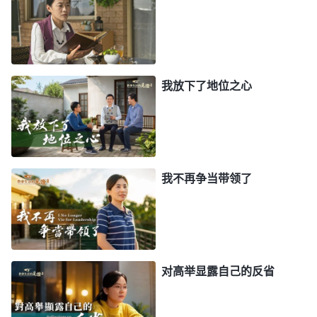
人没有能力去挣脱，也没有勇气去挣脱，不知不觉
地，人在戴着枷锁的情况下一步一步艰难地往前走。
为着这个名和利，人类就远离神、背叛神，就变得越
来越邪恶，就这样，一代又一代的人被毁在了撒但的
我放下了地位之心
名和利当中。那现在看，撒但这样做，它的险恶用心
可不可恨？也可能你们今天还看不透撒但的险恶用
心，因为你们觉得如果人离开了名和利就没有人生
了，如果人离开了名和利就看不到前面的方向了，看
我不再争当带领了
不到目标了，前途就黑暗了，暗淡无光了。但是慢慢
地，有一天你们都会认识到名和利是撒但戴在人身上
的多么大的一个枷锁，等到那一天你认识到的时候，
你就会彻底反抗撒但的控制，彻底地反抗撒但带给你
对高举显露自己的反省
的枷锁。当你想挣脱撒但所灌输给你的这些东西的时
候，你就会与撒但作一个彻底的决裂，也会真实地恨