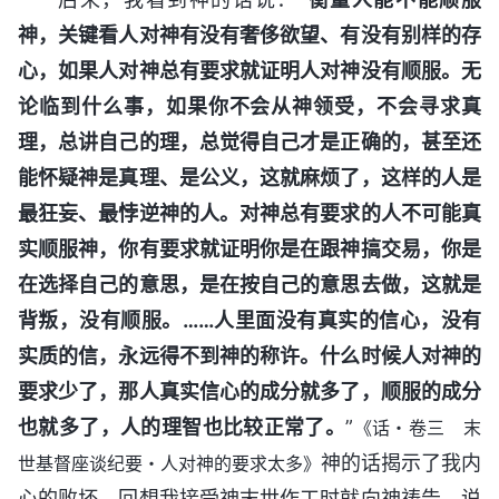
神，关键看人对神有没有奢侈欲望、有没有别样的存
心，如果人对神总有要求就证明人对神没有顺服。无
论临到什么事，如果你不会从神领受，不会寻求真
理，总讲自己的理，总觉得自己才是正确的，甚至还
能怀疑神是真理、是公义，这就麻烦了，这样的人是
最狂妄、最悖逆神的人。对神总有要求的人不可能真
实顺服神，你有要求就证明你是在跟神搞交易，你是
在选择自己的意思，是在按自己的意思去做，这就是
背叛，没有顺服。……人里面没有真实的信心，没有
实质的信，永远得不到神的称许。什么时候人对神的
要求少了，那人真实信心的成分就多了，顺服的成分
也就多了，人的理智也比较正常了。
”
《话・卷三 末
神的话揭示了我内
世基督座谈纪要・人对神的要求太多》
心的败坏。回想我接受神末世作工时就向神祷告，说