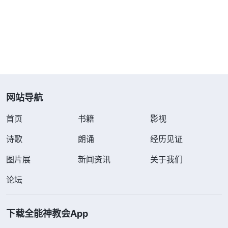
作事务工作没人高看。我把本分分成了三六九等，哪
个本分能让我出人头地我就愿意尽哪个本分。当带领
根据工作的需要安排我作事务工作时，我考虑的都是
自己的脸面、地位，从心里不能接受顺服，一点儿都
不寻求神的心意，不考虑教会工作的需要，真是太自
私卑鄙了！这时才看到，我想继续传福音，并不是为
网站导航
了体贴神的心意，而是把传福音当成了我得到众人高
首页
书籍
影视
看的跳板，只想借着尽这个本分来炫耀自己让人高
看，以此获得自己想要的名和利。现在作事务工作，
诗歌
朗诵
经历见证
我追求被人高看的野心欲望破灭了，就消极退后，甚
图片展
新闻资讯
关于我们
至连尽本分的劲都没了。想到有些弟兄姊妹在世上有
论坛
地位、有名望，他们就能放下名利地位，不管在教会
尽什么本分，不管尽的本分起不起眼，都能接受顺
下载全能神教会App
服。相比之下，我感到很蒙羞，我心里没有神的地