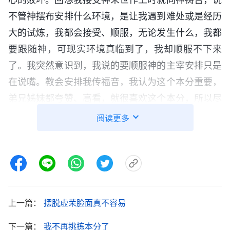
不管神摆布安排什么环境，是让我遇到难处或是经历
大的试炼，我都会接受、顺服，无论发生什么，我都
要跟随神，可现实环境真临到了，我却顺服不下来
了。我突然意识到，我说的要顺服神的主宰安排只是
在说嘴。教会安排我传福音，我认为这个本分重要，
弟兄姊妹都夸赞、高看，就很喜欢这个本分，所以尽
本分就很用心，也很努力。可当带领安排我作事务工
阅读更多
作时，我觉得自己从被众人高看的传福音人员瞬间变
成了无人问津的劳力工作者，就感觉很丢脸，弟兄姊
妹不会再像以往那样高看我了，所以从心里不愿接受
这个本分，甚至还认为是带领安排错了。我把自己的
脸面、地位看得太重了，对待本分尽凭喜好，挑挑拣
上一篇：
摆脱虚荣脸面真不容易
拣，就愿意尽能露脸、被人高看的本分，不愿意尽不
下一篇：
我不再挑拣本分了
起眼的本分。当给我安排的本分露不了脸，得不到人