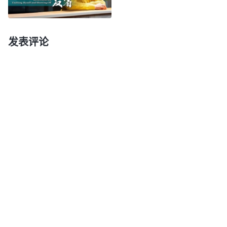
恶撒但带给你的这一切，那个时候，人对神才有真正
的爱与渴慕。
”
《话・卷二 关于认识神・独一无二的神
揣摩着神的话我明白了，我总觉得作事务
自己 六》
发表评论
工作不起眼，有损自己的脸面、形象，怎么也顺服不
下来，这都是撒但的苦害啊！撒但就是利用名利来控
制人心，让人都为名利争夺，为名利牺牲自己的一
切，我也在不知不觉中被撒但迷惑、败坏。记得小时
候父母就教导我，要做有地位的、被人高看的人，所
以我从小就有了出人头地、做人上人这样的追求观
点，加上社会、媒体也都推崇这个观点，我也看到一
些有名的、地位高的人享受的待遇比一般人高，所以
我就立志：一定要出人头地，被众人高看。接受神的
末世作工后，我还是凭着这个思想观点活着，错谬地
认为传福音工作重要，能得到别人的尊重、高看，而