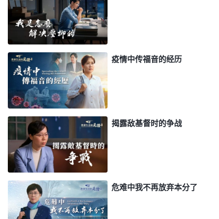
贴神的心意，能维护教会工作，可我在关键时刻不体
贴神的心意维护教会工作，胳膊肘还往外拐，成了假
带领的保护伞，成了撒但的帮凶，实在太让神恨恶厌
憎了！我就想：我看着假带领打岔搅扰教会工作，也
疫情中传福音的经历
知道应该揭露检举，不检举心里还受责备，也想实行
真理，可为什么就实行不出来呢？这到底是受什么东
西支配的？
揭露敌基督时的争战
后来，我看到神的话说：“
人没有经历神作工、
没有明白真理以前是撒但的本性在人里面当家做主支
配人。这个本性里具体是什么东西呢？比如，你为什
么要自私？你为什么要维护自己的地位？你为什么情
感那么重？你为什么喜欢那些不义的东西、喜欢那些
危难中我不再放弃本分了
恶？你喜欢这些东西的根据是什么？这些东西是从哪
里来的？你为什么能喜欢接受这些东西？现在你们已