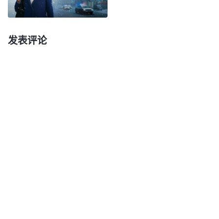
经明白了，主要就是有撒但的毒素在人里面。撒但的
毒素是什么？应该怎么表达？比如，你若问‘人该怎
发表评论
么活着？人该为什么活着？’人都会回答说‘人不为
己，天诛地灭’，这一句话就把问题的根源说出来
了。撒但的哲学、逻辑已成为人的生命了，人无论追
求什么其实都是为自己，所以人都是为自己活
着。‘人不为己，天诛地灭’，这就是人的生命哲学，
也代表人的本性。……人的撒但本性里有很多撒但哲
学、撒但毒素在里面，有时候你自己意识不到，你不
明白真理就不会分辨撒但性情，但是你每时每刻都在
凭撒但性情活着，并且你还觉得很对、很有道理，没
有错，这足以说明你凭撒但哲学活着就是凭撒但性情
活着，撒但哲学、撒但性情已成为你的本性了。往往
人凭撒但的哲学活着还自以为不错，并没有丝毫悔改