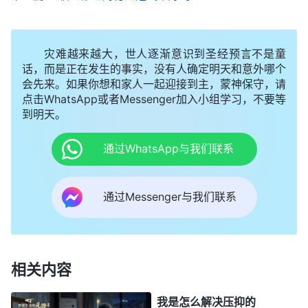
神的话使我认识到，老好人
尽好本分必须有和谐配搭》
就是怕得罪人，总是为了维护与人之间的关系，不考
灾难越来越大，世人逐渐意识到圣经预言不是童
虑神家的利益，甚至不惜损害神家利益来维护自己的
话，而是正在发生的事实，没有人确定明天和意外哪个
利益，实质就是充当撒但的差役来打岔搅扰神家工
会先来。如果你想和家人一起迎接到主，蒙神保守，请
作，对本分没有一点儿忠心，特别的自私卑鄙。想到
点击WhatsApp或者Messenger加入小组学习，不要等
到明天。
我和王冉配搭的这段时间，我明明分辨出她就是显明
出来的假带领，按照真理原则应该揭露检举，可我怕
通过WhatsApp与我们联系
她记恨我，以后不好相处，为了维护与她之间的关系
就充当老好人，睁一眼闭一眼，任由她在教会里打岔
通过Messenger与我们联系
搅扰，给教会的工作带来了损害，自己也遭到神的厌
弃落在黑暗中痛苦难熬。我这样的表现就是神的话中
说的，“
总做撒但的帮凶、做撒但的随从，对自己的
相关内容
本分、对自己的责任没有一点儿忠心，对撒但倒挺忠
心
”。神恩待我，给我机会尽带领本分，是希望我体
我是怎么解决压抑的