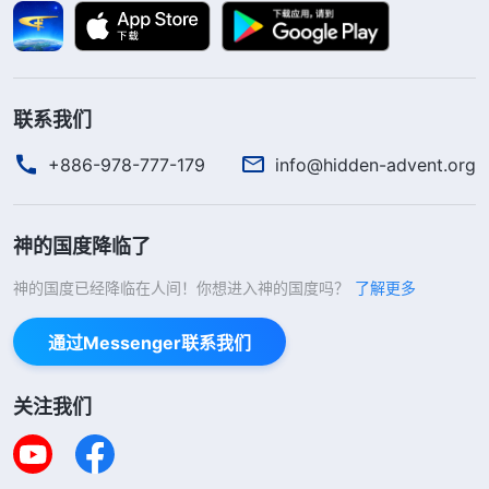
后，我还是凭着这些撒但的毒素活着，为了维护与人
之间的关系，我看到王冉的问题也不给她提，明明看
出王冉就是显明出来的假带领，也不及时检举揭露，
联系我们
导致教会工作受损失。看到自己就是一个诡诈人，四
+886-978-777-179
info@hidden-advent.org
面讨好、八面见光，为了维护与人之间的关系，丝毫
不考虑神家工作和弟兄姊妹的生命进入，我这哪是在
尽本分呀？就是在作恶！我宁肯得罪神也不肯得罪
神的国度降临了
人，为了维护自己的利益不实行真理，不按原则办
神的国度已经降临在人间！你想进入神的国度吗？
了解更多
事，充当了撒但的差役，任由假带领坑害教会工作，
通过Messenger联系我们
实在可恨！这个时候我才看清，老好人就是黑心人，
实在让神恨恶！如果不悔改，必定会被神厌弃淘汰
关注我们
啊！
后来，我又看到神的话说：“
你有老好人的存心