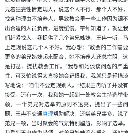
凭着狂妄性情定规人，说这个人不行、那个人不好，
找各种理由不培养人，导致教会里一些工作因为调不
出合适的人员负责，进度缓慢。带领知道了，就让我
们赶紧找人。我提供了几个弟兄姊妹，王冉一听，马
上定规说这几个人不好。我心想：“教会的工作需要
更多的弟兄姊妹起来配合，她不培养人还总拦阻，这
是打岔、搅扰教会工作。”我想和她谈谈问题的严重
性，可又怕说得太直接她会记恨我，我就只是轻描淡
写地说：“咱们不要定规别人。”结果王冉听了并没有
接受。还有一次，我和她一起到一处教会主持选举带
领。一个弟兄对选举的原则不透亮，提出了一些问
题，王冉不交通
真理
帮助解决，还嫌弟兄事多，说了
弟兄一顿，当时聚会的气氛特别尴尬，影响了选举。
我看到王冉作为带领，对弟兄姊妹没有爱心，还站地