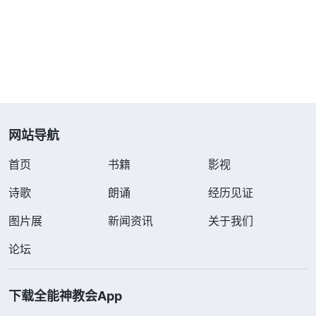
之意。这是因为什么？就是因为人不明白真理。所以
说，人时时处处都在流露撒但的本性，时时处处都在
凭撒但的哲学活着，撒但的本性就是人的生命，就是
人的本性实质。
”
《话・卷三 末世基督座谈纪要・怎样
从神的话中我认识到，我做老好人的根
走彼得的路》
网站导航
源就是因为凭着撒但的毒素活着，像“人不为己，天
诛地灭”“看透不说透，还是好朋友”“打人不打脸，骂
首页
书籍
影视
人不揭短”等等这些毒素都已经扎根在我心里，我凭
诗歌
朗诵
经历见证
着这些毒素活着，总想维护与人之间的关系，为了维
图片展
新闻资讯
关于我们
护自己的脸面，变得越来越自私、诡诈，没有一点儿
人样，这些毒素已经成为我的本性，我的所做所行都
论坛
受它控制，明知道真理却怎么也实行不出来。想到我
信神之前，无论和谁相处，说话做事都宁愿自己吃亏
下载全能神教会App
也要维护与人之间的关系，给人留个好印象；信神之