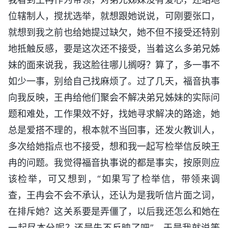
位辖制人，搅扰选举，就想跟她说说，可刚要张口，
就想到我之前也给她提过缺欠，她不但不接受还特别
地抵触反感，要是这次还不接受，当着这么多弟兄姊
妹的面来说我，我这脸往哪儿搁呀？算了，多一事不
如少一事，别给自己找麻烦了。过了几天，福音执事
向我反映，王冉给他们聚会不解决弟兄姊妹的实际问
题和难处，工作果效不好，找她寻求解决的路途，她
总是爱搭不理的，根本就不当回事，还发火教训人，
多次给她指点也不接受，想和我一起写检举信反映王
冉的问题。我觉得福音执事说的都是事实，按原则应
该检举，可又想到，“如果写了检举信，带领来调
查，王冉会不会不承认，还认为是我听信片面之词，
在排斥她？这关系要是弄僵了，以后我还怎么和她在
一起尽本分呢？还是先不反映了吧”，于是我就说等