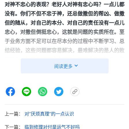
对神不忠心的表现？老好人对神有忠心吗？一点儿都
没有。你们不但不忠于神，还总做撒但的帮凶、做撒
但的随从，对自己的本分、对自己的责任没有一点儿
忠心，对撒但倒挺忠心，这就是问题的实质所在。至
于业务方面不足可以在尽本分的过程中不断学习、总
结经验，这些问题都容易解决，最难解决的是人的败
坏性情。如果你们不追求真理，不解决败坏性情，总
阅读更多
做老好人，看见谁做事违背原则了也不揭露对付，也
不指点帮助，总往后退，丝毫不负责任，这样尽本分
只能影响耽误教会工作。把尽本分当儿戏，一点儿不
负责任，不但影响了工作果效，还导致教会工作进度
一再拖延，这样尽本分是不是应付糊弄欺骗神？对神
上一篇：
对“厌烦真理”的一点认识
有一点忠心吗？如果尽本分一直应付糊弄死不悔改，
结果必然是被淘汰。
”
《话・卷三 末世基督座谈纪要・
下一篇：
临到修理对付是运气不好吗