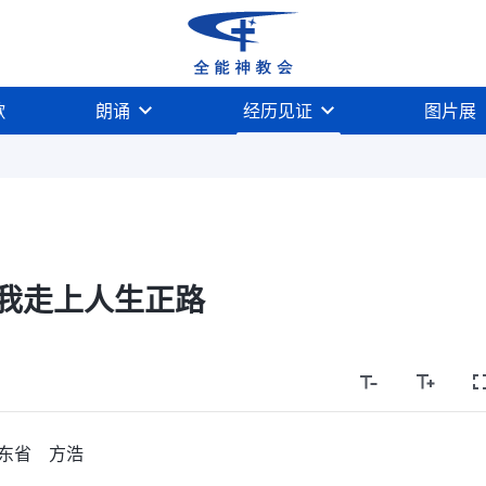
歌
朗诵
经历见证
图片展
我走上人生正路
东省 方浩