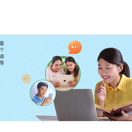
，一时间我不知该如何是好。想到在生意上我已付出了那
代价都将付之东流，我所受的苦也变得毫无价值了，我不
人的活，常常不能按时吃饭，经常忙到深夜还在盘点，累
看神的话，慢慢地，我的心离神越来越远。就在我身陷挣
童
个
请
去医院检查，医生说是我的乳腺炎病复发，已演变成了二
要等
，一下子把我震蒙了，我不敢相信这是事实，又换了两家
，不得不接受这个令我感到窒息的事实。之后的几天里，
出现，得了癌症，就意味着我将会失去生命，失去家人，失
的就要这样结束了吗？我的一生就要划上句号了吗？”一想
我痛得生不如死，天天都活在恐惧无助中，担心自己会随
，一心只想赚钱过人上人的生活，可到头来，我是挣到了
什么用呢？这些钱能换来生命吗？”此时，我感到不知所