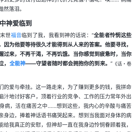
黯然落泪。
中神爱临到
的末世
福音
临到了我，我看到神的话说：“
全能者怜悯这些
，因为他要等待很久才能得到从人来的答案。他要寻找，
醒过来，不再干渴，不再饥饿。当你感觉到疲惫时，当你
泣，
全能神
——守望者随时都会拥抱你的到来。
”
《话・卷
们的爱与牵挂。这一路走来，为了赚到更多的钱，我拼命
脑汁地讨好客户，顶着行业的竞争、工作的压力常年外出
身病，活在痛苦之中……想到这些，我内心的辛酸与痛苦
亲身边，捧着神话语书痛哭起来。想到当我面对身体的病
能给我真正的安慰，但神却一直在我身边怜悯眷顾着我，