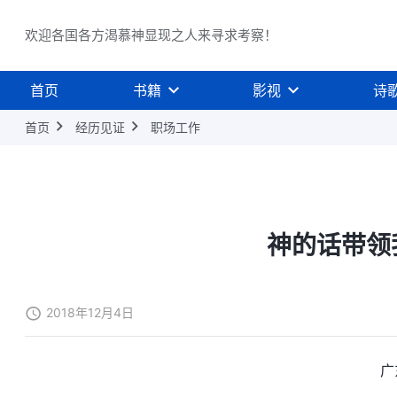
欢迎各国各方渴慕神显现之人来寻求考察！
首页
书籍
影视
诗
首页
经历见证
职场工作
神的话带领
2018年12月4日
广