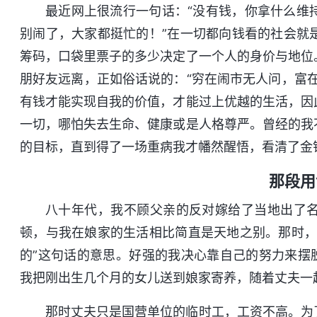
最近网上很流行一句话：“没有钱，你拿什么维
别闹了，大家都挺忙的！”在一切都向钱看的社会就
筹码，口袋里票子的多少决定了一个人的身价与地位
朋好友远离，正如俗话说的：“穷在闹市无人问，富
有钱才能实现自我的价值，才能过上优越的生活，因
一切，哪怕失去生命、健康或是人格尊严。曾经的我
的目标，直到得了一场重病我才幡然醒悟，看清了金
那段用
八十年代，我不顾父亲的反对嫁给了当地出了
顿，与我在娘家的生活相比简直是天地之别。那时，
的”这句话的意思。好强的我决心靠自己的努力来摆
我把刚出生几个月的女儿送到娘家寄养，随着丈夫一
那时丈夫只是国营单位的临时工，工资不高。为