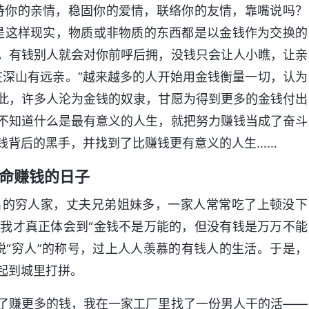
持你的亲情，稳固你的爱情，联络你的友情，靠嘴说吗？
是这样现实，物质或非物质的东西都是以金钱作为交换的
。有钱别人就会对你前呼后拥，没钱只会让人小瞧，让亲
在深山有远亲。”越来越多的人开始用金钱衡量一切，认为
此，许多人沦为金钱的奴隶，甘愿为得到更多的金钱付出
不知道什么是最有意义的人生，就把努力赚钱当成了奋斗
钱背后的黑手，并找到了比赚钱更有意义的人生……
命赚钱的日子
名的穷人家，丈夫兄弟姐妹多，一家人常常吃了上顿没下
我才真正体会到“金钱不是万能的，但没有钱是万万不能
脱“穷人”的称号，过上人人羡慕的有钱人的生活。于是，
起到城里打拼。
了赚更多的钱，我在一家工厂里找了一份男人干的活——