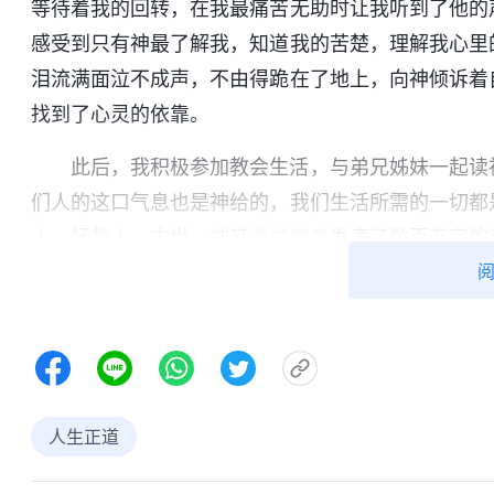
等待着我的回转，在我最痛苦无助时让我听到了他的
感受到只有神最了解我，知道我的苦楚，理解我心里
泪流满面泣不成声，不由得跪在了地上，向神倾诉着
找到了心灵的依靠。
此后，我积极参加教会生活，与弟兄姊妹一起读
们人的这口气息也是神给的，我们生活所需的一切都
人，拯救人。末世，神又
道成肉身
发表了数百万字的
有真实的敬畏与顺服，最终达到蒙神拯救。我越看神
随后，我把神的末世福音传给了丈夫，丈夫经过一段
因着我与丈夫有了共同的信仰，也因着有神话语的带
在神的话里反省自己，寻求
真理
解决。就这样，我们
身患癌
人生正道
不久，因公司制度改革，再加上产品消费高，市