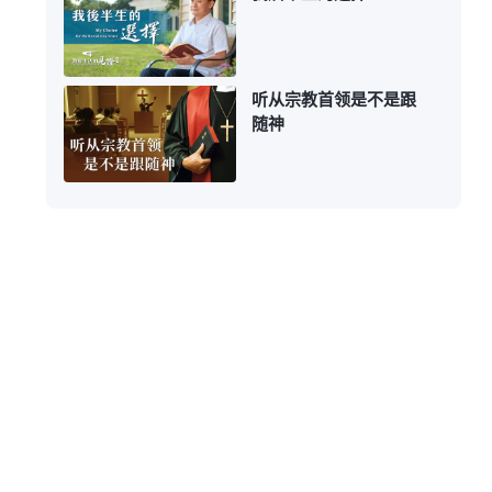
听从宗教首领是不是跟
随神