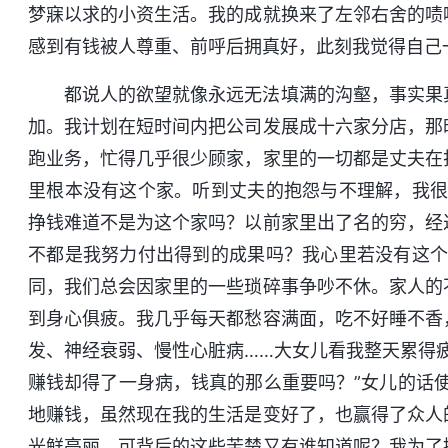
梦寐以求的小资生活。我的成就换来了左邻右舍的啧
感到有钱被人尊重、前呼后拥真好，此刻我觉得自己
都说人的欲望就像永远无法填满的沟壑，事实果
加。我计划在短时间内把公司发展成十六家分店，那
跑业务，忙得几乎很少顾家，家里的一切都是丈夫在
里根本没有这个家。听到丈夫的抱怨与不理解，我很
挣钱难道不是为这个家吗？以前家里出了名的穷，经
不都是我努力付出得到的成果吗？我心里若没有这个
同，我们总会因家里的一些琐碎事争吵不休。家人的
到身心俱疲。我几乎每天都愁容满面，吃不好睡不香
发、神经衰弱、慢性心脏病……大女儿看我整天累得
赚钱却得了一身病，钱真的那么重要吗？”女儿的话
地赚钱，虽然现在我的生活是变好了，也赢得了众人
光鲜亮丽，可背后的这些苦楚又有谁知道呢？我为了