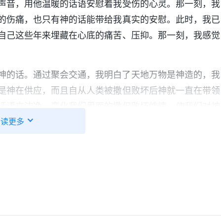
声音，用他温暖的话语安慰着我受伤的心灵。那一刻，我
的伤痛，也只有神的话能带给我真实的安慰。此时，我已
自己这些年来埋藏在心底的痛苦、压抑。那一刻，我感觉
神的话。通过聚会交通，我明白了天地万物是神造的，我
是神在供应，而且自从人类被撒但败坏后神就一直在带领
话语来洁净、变化我们里面的撒但败坏性情，使我们对神
阅读更多
的话心里越踏实、亮堂，感受到了从未有过的平安喜乐。
时间的寻求考察，定真了神的末世作工，也欣然接受了。
领、引导，我们之间的争吵越来越少，即使有矛盾也都能
家里又有了欢声笑语，我感觉整个人轻松了很多。
症 神爱拯救
场经济萧条，本市的三家同类连锁店接连倒闭，仅剩下我