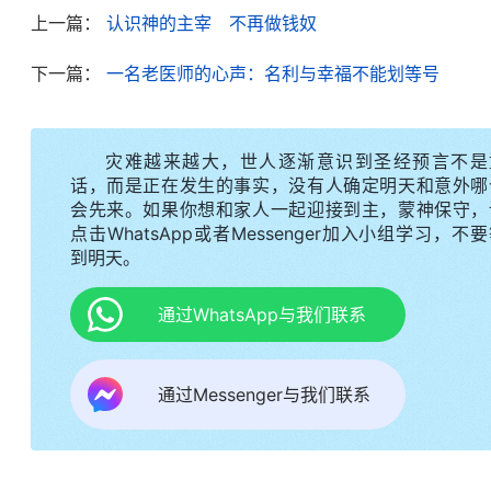
一家。因生意不景气，几个员工连同店长都陆续辞职
上一篇：
认识神的主宰 不再做钱奴
么多心血代价，如果就这样放弃了，那我之前所有的
下一篇：
一名老医师的心声：名利与幸福不能划等号
甘心就此失败。为了能使生意正常运转，我一人干四
得我精疲力尽，常常失眠。忙碌中，我很少
祷告
神、
钱的漩涡欲罢不能时，一件意想不到的事发生了……
灾难越来越大，世人逐渐意识到圣经预言不是
话，而是正在发生的事实，没有人确定明天和意外哪
会先来。如果你想和家人一起迎接到主，蒙神保守，
一天，我无意中发现右胸旁边有块很硬的东西，
点击WhatsApp或者Messenger加入小组学习，不
期癌症，治愈的可能性不大。医生的话犹如晴天霹雳
到明天。
医院检查，可结果还是一样。那一刻，我彻底瘫软了
通过WhatsApp与我们联系
“癌症”这两个字犹如魔咒一样在我的脑海里不停地
去我所拥有的一切……我不禁想：“难道我的生命真
到这些，我的眼泪就情不自禁地流了下来。病发时，
通过Messenger与我们联系
时死去。痛苦中，我不禁反思：“我忙碌了大半辈子
钱，但我的生命却快要结束了，那我挣再多的钱又有