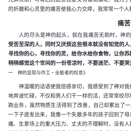
的折磨和心灵里的痛苦使我心力交瘁，我常常一个人
痛苦
人的尽头是神的起头，就在我痛苦无助时，神
受苦至深的人，同时又厌烦这些根本就没有知觉的人
寻找你的心，寻找你的灵，给你水给你食物，让你苏
稍稍感觉这个世间的一份苍凉时，不要迷茫、不要哭
一 神的显现与作工・全能者的叹息》
神温暖的话语使我倍感亲切，我感受到了神对我
地奔波忙碌，不仅和男人们干一样的活，还常常绞尽
跑业务，虽然物质生活得到了改善，自己却累出了一
一下子迸发出来，我像一个失散多年的孩子回到了母
痛、生意场上的重大压力、丈夫的不理解时，没有人