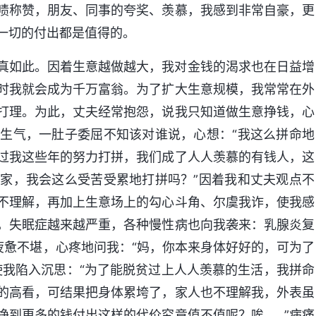
啧称赞，朋友、同事的夸奖、羡慕，我感到非常自豪，更
一切的付出都是值得的。
真如此。因着生意越做越大，我对金钱的渴求也在日益增
时我就会成为千万富翁。为了扩大生意规模，我常常在外
打理。为此，丈夫经常抱怨，说我只知道做生意挣钱，心
生气，一肚子委屈不知该对谁说，心想：“我这么拼命地
过我这些年的努力打拼，我们成了人人羡慕的有钱人，这
家，我会这么受苦受累地打拼吗？”因着我和丈夫观点不
不理解，再加上生意场上的勾心斗角、尔虞我诈，使我感
，失眠症越来越严重，各种慢性病也向我袭来：乳腺炎复
疲惫不堪，心疼地问我：“妈，你本来身体好好的，可为了
使我陷入沉思：“为了能脱贫过上人人羡慕的生活，我拼命
的高看，可结果把身体累垮了，家人也不理解我，外表虽
挣到更多的钱付出这样的代价究竟值不值呢？唉……”病痛