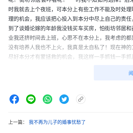
时我就去上个夜班，可本分上有些工作不能及时处理
理的机会，我应该把心投入到本分中尽上自己的责任
到了谈婚论嫁的年龄我没钱买车买房，怕街坊邻居和
业我还挤时间去上班，心思不在本分上，我考虑的都
没有培养人我也不上火，我真是太自私了！现在神的
尽好本分才有蒙拯救的机会，我这样一手抓钱一手抓
得真理蒙拯救的机会。
后来我就想：我总认为自己是男人就应该挑起
呢？寻求中，我看到神的话：“
社会、民族、国家对
了许多不良的后果。有些男人失业了都不敢告诉家人
夜才回家，还骗家人说是公司加班，第二天还照样硬
任、社会定位给男性带来的压力甚至屈辱，还有对男
上一篇：
我不再为儿子的婚事忧愁了
躁、感到压抑，甚至常常面临崩溃。为什么会这样呢