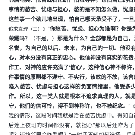
事情的愁苦、忧虑与担心，愁的是不知怎么做，忧虑
这些事一个劲儿地出现，怕自己哪天承受不了，一旦
“
你愁苦、忧虑、担心为谁啊？你是
追求真理（三）》
荣耀吗？
（不是。）
那是为什么？全部都是为自己，
名誉，为自己的以后、未来，为自己的一切。他没
心，对本分没有真正的忠心。他信神没有真实的花费
作工、对神的应许充满了‘信心’，这种信心神不称
件事情的原则都不遵守、不实行，该放的不放，该舍
陷入愁苦、忧虑与担心这样的负面情绪里，他受多
作。所以，这一类人就是根本不追求真理的人，就
守，他们的信可怜，得不到神称许，也不被纪念。
”
我的情形，这段时间我就是活在愁苦忧虑中。得知自
后连上夜班的时间都没有，就担心“那以后还咋为
呢？街坊邻居会咋看呢？”一时我不知如何选择。后