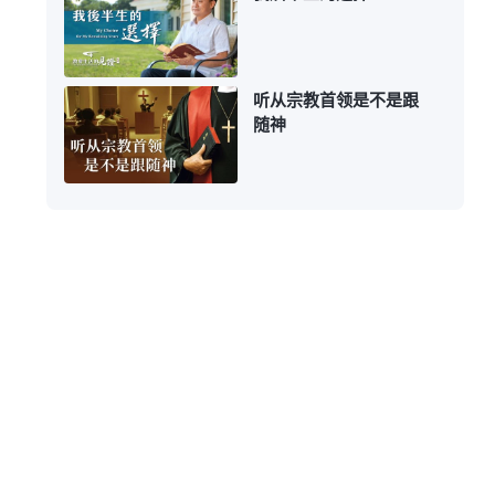
听从宗教首领是不是跟
随神