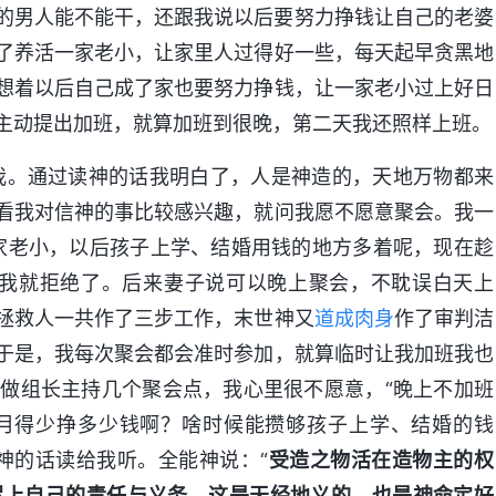
的男人能不能干，还跟我说以后要努力挣钱让自己的老婆
了养活一家老小，让家里人过得好一些，每天起早贪黑地
想着以后自己成了家也要努力挣钱，让一家老小过上好日
主动提出加班，就算加班到很晚，第二天我还照样上班。
我。通过读神的话我明白了，人是神造的，天地万物都来
看我对信神的事比较感兴趣，就问我愿不愿意聚会。我一
家老小，以后孩子上学、结婚用钱的地方多着呢，现在趁
时我就拒绝了。后来妻子说可以晚上聚会，不耽误白天上
拯救人一共作了三步工作，末世神又
道成肉身
作了审判洁
于是，我每次聚会都会准时参加，就算临时让我加班我也
做组长主持几个聚会点，我心里很不愿意，“晚上不加班
月得少挣多少钱啊？啥时候能攒够孩子上学、结婚的钱
神的话读给我听。全能神说：“
受造之物活在造物主的权
尽上自己的责任与义务，这是天经地义的，也是神命定好