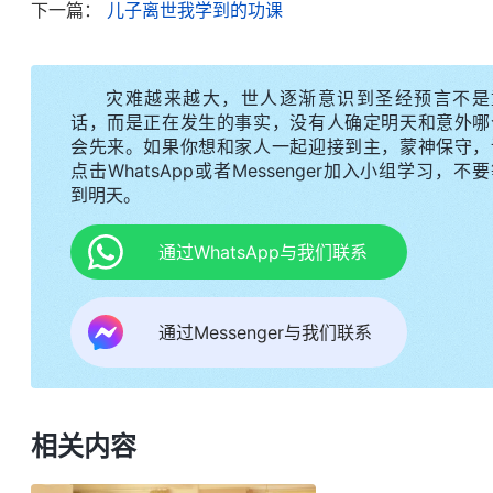
下一篇：
儿子离世我学到的功课
该担起男人应尽的责任，男人不应该哭泣、不应该难
里也应该是顶梁柱，正像外邦人所说的‘男儿有泪不
想观点都是道德家们对男性错误的定位造成的，也是
灾难越来越大，世人逐渐意识到圣经预言不是
带来了种种的困扰、烦恼、痛苦，也成了男性心里
话，而是正在发生的事实，没有人确定明天和意外哪
会先来。如果你想和家人一起迎接到主，蒙神保守，
尬。
”
《话・卷六 关于追求真理・什么是追求真理（十一
点击WhatsApp或者Messenger加入小组学习，不
的实质，在做事的时候不受这些传统文化思想的影响
到明天。
化的思想观点看人看事、做人做事，也不根据传统文
通过WhatsApp与我们联系
则看人看事、做人做事，这样你所走的路就对了，你
撒但控制着，依然活在撒但的权下，不可能活在神
通过Messenger与我们联系
通过神话语的揭示我认
理・什么是追求真理（十一）》
自己是男人，是家里的顶梁柱，就该挑起家里的一切
是一个合格的父亲。信神后我还是凭着这个观点活着
使接受了心里还是放不下上班挣钱，不能完全把心投
相关内容
规定男人就得为子女攒钱成家立业、为家庭付出自己