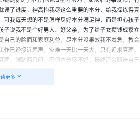
耽误了进度。神高抬我尽这么重要的本分，给我操练得真
，可我每天想的不是怎样尽好本分满足神，而是担心孩子
孩子说我不是个好男人、好父亲，为了给子女攒钱成家立
是自己的脸面和家庭利益，尽本分没果效我不着急，教会
工作已经接近尾声，灾难一天比一天大，只有追求真理、
真理，脚踏两只船，不但本分尽不好，最终还会断送自己
阅读更多
养家糊口、为子女成家立业的重担，这是受什么思想影响
男性的要求也很高，这就给男性带来了极大的压力，产生
，天天背着包假装去上班，其实是到大街上溜达，有时深
着头皮去大街溜达。这些传统文化的思想和男性的社会责
性人性的扭曲，使许多男性在临到一些难处的时候感到烦
？因为他们认为自己是男人，男人就应该挣钱养家，就应