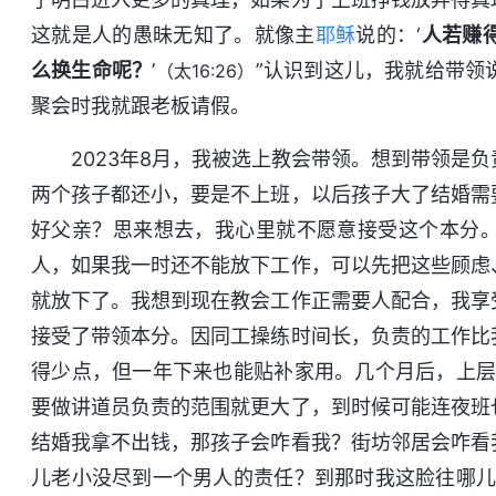
这就是人的愚昧无知了。就像主
耶稣
说的：‘
人若赚
么换生命呢？
’
”认识到这儿，我就给带领
（太16:26）
聚会时我就跟老板请假。
2023年8月，我被选上教会带领。想到带领是
两个孩子都还小，要是不上班，以后孩子大了结婚需
好父亲？思来想去，我心里就不愿意接受这个本分
人，如果我一时还不能放下工作，可以先把这些顾虑
就放下了。我想到现在教会工作正需要人配合，我享
接受了带领本分。因同工操练时间长，负责的工作比
得少点，但一年下来也能贴补家用。几个月后，上层
要做讲道员负责的范围就更大了，到时候可能连夜班
结婚我拿不出钱，那孩子会咋看我？街坊邻居会咋看
儿老小没尽到一个男人的责任？到那时我这脸往哪儿