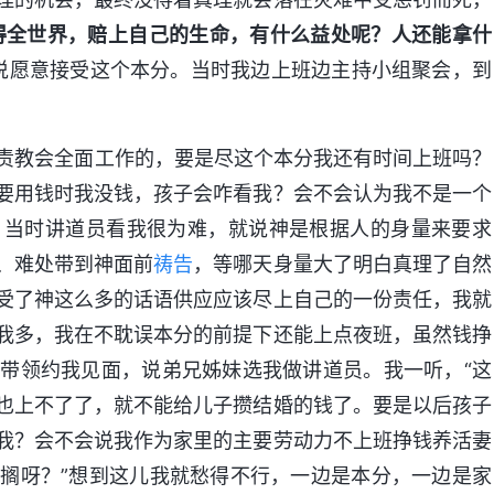
得全世界，赔上自己的生命，有什么益处呢？人还能拿什
说愿意接受这个本分。当时我边上班边主持小组聚会，到
负责教会全面工作的，要是尽这个本分我还有时间上班吗？
要用钱时我没钱，孩子会咋看我？会不会认为我不是一个
。当时讲道员看我很为难，就说神是根据人的身量来要求
、难处带到神面前
祷告
，等哪天身量大了明白真理了自然
受了神这么多的话语供应应该尽上自己的一份责任，我就
我多，我在不耽误本分的前提下还能上点夜班，虽然钱挣
带领约我见面，说弟兄姊妹选我做讲道员。我一听，“这
也上不了了，就不能给儿子攒结婚的钱了。要是以后孩子
我？会不会说我作为家里的主要劳动力不上班挣钱养活妻
搁呀？”想到这儿我就愁得不行，一边是本分，一边是家