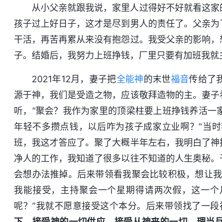
从小父亲就跟我说，家里人过得好不好就看这家
孩子过上好日子，这才是尽到男人的责任了。父亲为
干活，再苦再累从来没有抱怨过。我受父亲的影响，
子。结婚后，我努力上班挣钱，厂里只要有加班我就
2021年12月，妻子把
全能神
的末世
福音
传给了
源于神，我们是受造之物，应该敬拜造物的主。妻子
听，“聚会？我作为家里的顶梁柱要上班挣钱养活一
年轻不多攒点钱，以后咋为孩子成家立业啊？”当
班，我这才答应了。聚了大概半年左右，我明白了神
净人的工作，我知道了很多以往不知道的人生奥秘。
会想办法推掉。后来带领看我聚会比较积极，想让我
我能接受，主持聚会一个星期得请两次假，这一个
呢？”我就不愿意接受这个本分。后来带领找了一段
下，接受神的一切供应，接受从神来的一切，理当