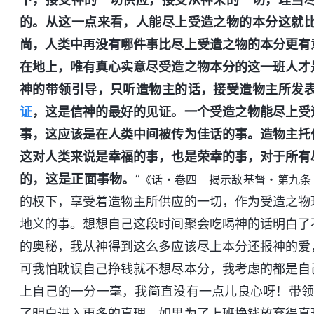
的。从这一点来看，人能尽上受造之物的本分这就
尚，人类中再没有哪件事比尽上受造之物的本分更有
在地上，唯有真心实意尽受造之物本分的这一班人才
神的带领引导，只听造物主的话，接受造物主所发
证
，这是信神的最好的见证。一个受造之物能尽上受
事，这应该是在人类中间被传为佳话的事。造物主托
这对人类来说是幸福的事，也是荣幸的事，对于所有
的，这是正面事物。
”
《话・卷四 揭示敌基督・第九条
的权下，享受着造物主所供应的一切，作为受造之物
地义的事。想想自己这段时间聚会吃喝神的话明白了
的奥秘，我从神得到这么多应该尽上本分还报神的爱
可我怕耽误自己挣钱就不想尽本分，我考虑的都是自
上自己的一分一毫，我简直没有一点儿良心呀！带领
了明白进入更多的真理，如果为了上班挣钱放弃得真