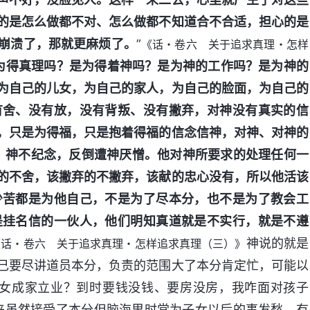
的是怎么做都不对、怎么做都不知道合不合适，担心的是
崩溃了，那就更麻烦了。
”
《话・卷六 关于追求真理・怎样
为得真理吗？是为得着神吗？是为神的工作吗？是为神的
为自己的儿女，为自己的家人，为自己的脸面，为自己的
有舍、没有放，没有背叛、没有撇弃，对神没有真实的信
，只是为得福，只是抱着得福的信念信神，对神、对神的
许，神不纪念，反倒遭神厌憎。他对神所要求的处理任何一
的不舍，该撇弃的不撇弃，该献的忠心没有，所以他活该
少苦都是为他自己，不是为了尽本分，也不是为了教会工
是挂名信的一伙人，他们明知真道就是不实行，就是不遵
神说的就是
《话・卷六 关于追求真理・怎样追求真理（三）》
己要尽讲道员本分，负责的范围大了本分肯定忙，可能以
子女成家立业？到时要钱没钱、要房没房，我咋面对孩子
来虽然接受了本分但脑海里时常为子女以后的事发愁，有