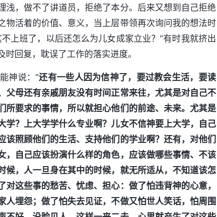
理浅，做不了讲道员，拒绝了本分。后来又想到自己拒绝
之物活着的价值、意义，当上层带领再次询问我的想法时
这不上班了，以后还怎么为儿女成家立业？”有时我就挤出
及时回复，耽误了工作的落实进度。
能神说：“
还有一些人因为信神了，要过教会生活，要读
、父母还有亲戚朋友没有时间正常来往，尤其是对自己不
们所要求的事情，所以就担心他们的前途、未来。尤其是
大学？上大学学什么专业啊？儿女不信神要上大学，自己
应该照顾他们的生活、支持他们的学业啊？还有，对他们
女，自己应该扮演什么样的角色，应该做哪些事情、不该
时候，人一旦身在其中的时候，就无所适从，不知道该怎
了对这些事的愁苦、忧虑、担心：做了怕违背神的心意，
家人埋怨；做了怕失去见证，不做又怕世人笑话，怕周围
声不好，没脸见人。这样一来二去，心里就产生了对这些