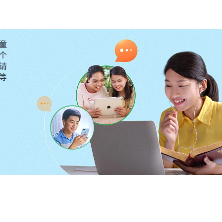
过，男人不应该失业，男人在社会上应该顶天立地，在家
轻弹’，男人不应该有软弱，不应该有任何的缺欠。这些思
他们一再提升男性地位造成的。这些思想观点不但给男性
童
的枷锁，使男性在社会上的位置、处境与遭遇越来越尴
个
请
“
你要想摆脱这些束缚，就得寻求真理，看透这些思想
）》
要等
、控制，应该彻底抛弃它、背叛它，绝不能再根据传统文
化作出任何的判断与选择，而是根据神的话、根据真理原
就是神所称许的真正的受造之物了，否则的话，你依然被
的话语之中，事实就是这么回事。
”
《话・卷六 关于追求真
识到，自己就是凭着撒但灌输给人的错谬观点活着，认为
，要为子女多攒钱，给子女买车买房、成家立业，这才算
，觉得男人就应该挣钱养家，本分临到总想推托拒绝，即
入到本分中，导致工作进度受到了影响。其实，神并没有
的一生，神给男人的责任就是解决家里的温饱，抚养子女