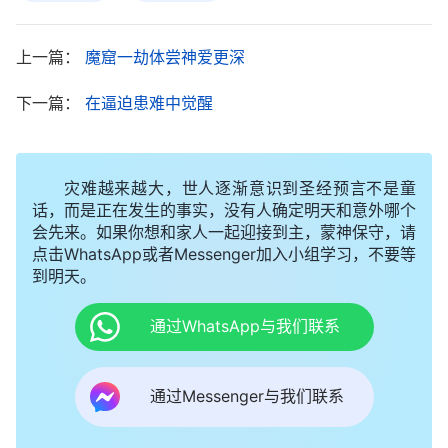
共产党的监狱简直就是人间地狱，那些狱警教唆
犯人变着法儿地刁难我、折磨我。晚上睡觉时，犯人
上一篇：
魔窟一劫体尝神爱更深
让我挨着马桶睡，还把我挤得连翻身都很困难。被抓
下一篇：
在逼迫患难中觉醒
后我几天都没有合眼了，困得实在撑不住想睡一会
儿，值班站岗的犯人就来骚扰我，故意弹我的头，直
到把我弹醒才走开。还有一个犯人故意把我弄醒，要
灾难越来越大，世人逐渐意识到圣经预言不是童
抢我身上的秋衣。第二天早饭过后，牢头命令我每天
话，而是正在发生的事实，没有人确定明天和意外哪个
会先来。如果你想和家人一起迎接到主，蒙神保守，请
都要擦地板，数九寒天没有热水，我只能用冷水洗抹
点击WhatsApp或者Messenger加入小组学习，不要等
布。接着几个抢劫犯又逼着我背监规，我没有背会，
到明天。
他们就对我一阵拳打脚踢，扇耳光更是常事。面对这
通过WhatsApp与我们联系
样的环境，我感到很痛苦。晚上，我把被子蒙在头上
默默向神祷告，愿神带领我在这样的环境中能站立得
通过Messenger与我们联系
住。我想到神的话说：“
我以山间开放的百合花为欣
赏之物，花草漫山遍野，但它能在春未到之前为我在