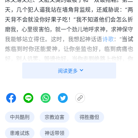
天，几个犯人逼我站在墙角背监规，还威胁说：“两
天背不会就没你好果子吃！”我不知道他们会怎么折
磨我，心里很害怕，就一个劲儿地呼求神，求神保守
我能够站立得住。这时，我想起神话语
诗歌
：“
当试
炼临到时你还能爱神，让你坐监也好，临到病痛也
好，别人讥笑、毁谤也好，当你走到绝路上也好，你
都能爱神，这就是你的心归向神了。
”
神
——神的交通
阅读更多
的话给了我力量，也给了我实行的路途，在这样的环
境里我得操练把心归向神，时时亲近神，不受撒但黑
暗势力的辖制，不管什么时候都不发怨言埋怨神，接
受、顺服神的摆布安排。想到这儿，我不再害怕了，
中共酷刑
宗教迫害
得胜撒但
不管警察和犯人怎么折磨我，我只管把自己交给神，
决不向撒但屈服。
患难试炼
神话带领