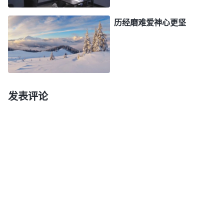
爱了！跟随你这么多年，我从来没有像今天这样体尝
历经磨难爱神心更坚
到你的爱，没有像今天这样感觉与你这么亲近……”当
时我完全忘记了自己的痛苦，沉浸在这种感动之中很
久很久。
进看守所第六天，天特别冷，警察没收了我的棉
衣，我只穿了一身薄秋衣，结果冻感冒了，发起了高
发表评论
烧，还一直咳嗽。晚上，我紧紧地裹着破被子，想到
犯人对我无休止的虐待、凌辱，我感到很凄凉，很无
助。这时，我想起神话说到彼得的祷告：“
你给我病
患，又夺去我的自由，我能生活下去，但你刑罚审判
离开了我，我就没法生活下去。我没有了刑罚、审判
也就失去了你的爱，你的爱太深，我无法表达，失去
了你的爱，我就活在了撒但的权下，不能见到你的荣
面，你叫我如何生活下去？
”
《话・卷一 神的显现与作