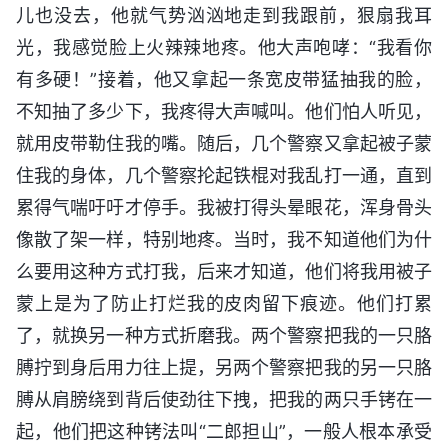
儿也没去，他就气势汹汹地走到我跟前，狠扇我耳
光，我感觉脸上火辣辣地疼。他大声咆哮：“我看你
有多硬！”接着，他又拿起一条宽皮带猛抽我的脸，
不知抽了多少下，我疼得大声喊叫。他们怕人听见，
就用皮带勒住我的嘴。随后，几个警察又拿起被子蒙
住我的身体，几个警察抡起铁棍对我乱打一通，直到
累得气喘吁吁才停手。我被打得头晕眼花，浑身骨头
像散了架一样，特别地疼。当时，我不知道他们为什
么要用这种方式打我，后来才知道，他们将我用被子
蒙上是为了防止打烂我的皮肉留下痕迹。他们打累
了，就换另一种方式折磨我。两个警察把我的一只胳
膊拧到身后用力往上提，另两个警察把我的另一只胳
膊从肩膀绕到背后使劲往下拽，把我的两只手铐在一
起，他们把这种铐法叫“二郎担山”，一般人根本承受