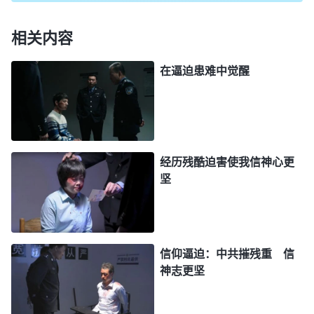
地的荣耀增光添彩，人能做到这一步吗？能在我未归
回以先为我在地上作见证吗？能在大红龙国家之中为
相关内容
我的名而献上自己吗？
”
《话・卷一 神的显现与作工・
在逼迫患难中觉醒
是啊，我和花草都是受
神向全宇的说话・第三十四篇》
造之物，神造我们的意义就是为了彰显他、荣耀他。
百合花能够在山间绽放，为神在地的荣耀增光添彩，
它尽到了受造之物的职责，而我的本分就是顺服神、
经历残酷迫害使我信神心更
忠于神，在撒但面前为神作见证。今天我因着信神敬
坚
拜神遭受羞辱、迫害，这是为义受逼迫，是荣耀的
事。撒但越羞辱我，我越要站在神一边，越要爱神，
让撒但蒙羞失败，这样神就得着荣耀了，我也尽到了
信仰逼迫：中共摧残重 信
自己的本分，只要神的心得安慰，受再大的苦我都愿
神志更坚
意。当我这样想的时候，心里特别受感动，眼泪也情
不自禁地流了下来，默默向神祷告：“神啊，你太可