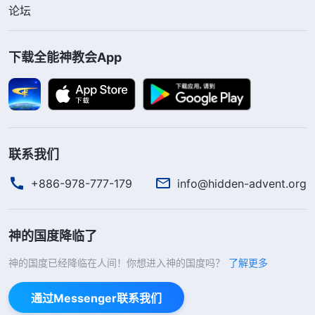
论坛
没钱，他恶狠狠地说：“没钱就慢慢折磨你！”第二天
就让我洗床单、衣服、袜子，看守所的管教也让我给
他们洗袜子。在看守所里，我几乎每天都要挨打，每
下载全能神教会App
当我忍受不了痛苦时，就想到神的话：“
你要在自己
的有生之日中为神尽自己最后的本分。以往的彼得是
为神倒钉十字架，但你应在最后满足神，为神耗尽你
所有的能量，受造之物能为神做什么呢？所以你应提
联系我们
前将自己摆上任神摆布，只要神高兴、乐意就任着他
+886-978-777-179
info@hidden-advent.org
作，人有何资格发怨言呢？
”
《话・卷一 神的显现与作
神的话
工・“神向全宇的说话”的奥秘揭示・第四十一篇》
神的国度降临了
语给了我信心和力量，彼得对神有真实的爱和顺服，
能为神倒钉十字架，作出美好的见证，今天我在这样
神的国度已经降临在人间！你想进入神的国度吗？
了解更多
的逼迫患难中有机会为神作见证，这是神的高抬，我
通过Messenger联系我们
愿意顺服神的主宰安排。之后的日子，虽然我经常受