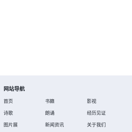
这些话给了我
工・彼得的经历——对刑罚、审判的认识》
信心和力量。彼得不考虑肉体的痛苦，他宝爱的、看
重的是神的刑罚审判，追求的是经历神的审判刑罚败
坏得洁净，最终达到顺服至死、爱神至极。今天，我
也该效法彼得的追求，临到这样的环境有神的许可，
虽然肉体受痛苦，但这是神的爱临到了，神要成全我
的信心和受苦的心志。明白了神的良苦用心，我心里
很受感动，也恨自己软骨头、太自私，不体贴神的心
意，感到特别亏欠神，就下决心：不管受多大的苦，
网站导航
我都要站住见证满足神。第二天，我的高烧竟奇迹般
首页
书籍
影视
地退了，我心里很感谢神。
诗歌
朗诵
经历见证
一天晚上，窗口来了一个卖东西的，牢头买了很
图片展
新闻资讯
关于我们
多火腿、狗肉、鸡腿等，最后却命令我付钱。我说我