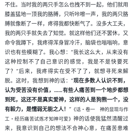
不住。当时我的两只手怎么也拽不到一起，他们就用
膝盖猛地一顶我的胳膊，只听咔嚓一声，我的两只胳
膊就像断了一样，疼得我都快断气了。没多大工夫，
我的两只手就失去了知觉。就这样他们还不罢休，又
命令我蹲下，我疼得浑身冒冷汗，脑袋也嗡嗡响，意
识也有些模糊了。我心想：“我长这么大，从来没有
这种控制不了自己意识的感觉，我是不是快要死
了？”后来，我疼得实在受不了了，就想寻死来解
脱。这时，我想到神的话：“
现在多数人认识不到，
认为受苦没有价值，……有些人痛苦到一个地步都想
到死，这还不是真实爱神，这样的人是狗熊一个，没
有毅力，是懦弱无能之人！
”
《话・卷一 神的显现与作
神的话使我猛然清醒过
工・经历痛苦试炼才知神可爱》
来，我意识到自己的想法不合神心意，在痛苦患难