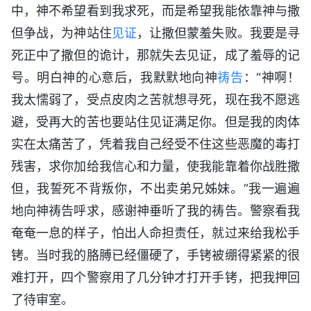
中，神不希望看到我求死，而是希望我能依靠神与撒
但争战，为神站住
见证
，让撒但蒙羞失败。我要是寻
死正中了撒但的诡计，那就失去见证，成了羞辱的记
号。明白神的心意后，我默默地向神
祷告
：“神啊！
我太懦弱了，受点皮肉之苦就想寻死，现在我不愿逃
避，受再大的苦也要站住见证满足你。但是我的肉体
实在太痛苦了，凭着我自己经受不住这些恶魔的毒打
残害，求你加给我信心和力量，使我能靠着你战胜撒
但，我誓死不背叛你，不出卖弟兄姊妹。”我一遍遍
地向神祷告呼求，感谢神垂听了我的祷告。警察看我
奄奄一息的样子，怕出人命担责任，就过来给我松手
铐。当时我的胳膊已经僵硬了，手铐被绷得紧紧的很
难打开，四个警察用了几分钟才打开手铐，把我押回
了待审室。