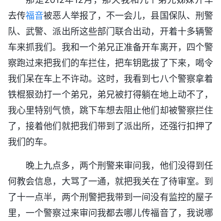
去传
福音
被恶人举报了，不一会儿，县国保队、刑警
队、武警、派出所这些部门联合出动，开着十多辆警
车来抓我们。我和一个弟兄正准备开车离开，四个警
察跑过来把我们的车拦住，把车钥匙拔了下来，喝令
我们呆在车上不许动。这时，我看到七八个警察拿着
铁棍狠劲打一个弟兄，弟兄被打得躺在地上动不了，
我心里特别气愤，跳下车想去阻止他们却被警察拦住
了，接着他们就把我们带到了派出所，还强行扣押了
我们的车。
晚上九点多，两个刑警来审问我，他们没得到任
何教会信息，大骂了一通，就把我关在了待审室。到
了十一点半，两个刑警把我带到一间没有监控的屋子
里，一个警察过来审问我都去哪儿传福音了，我说哪