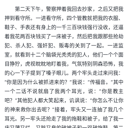
第二天下午，警察押着我回去抄家，之后又把我
押到看守所。一进看守所，四个管教就把我的衣服、
鞋子、手表还有身上的一千三百块钱强行没收，还逼
着我花两百块钱买了一床被子，然后把我跟那些抢劫
犯、杀人犯、强奸犯、贩毒的关到了一起。一进监
室，就看到十二个脑袋光秃秃的犯人，他们一个个面
目狰狞，虎视眈眈地盯着我，气氛特别阴森恐怖，我
的心一下子提到了嗓子眼儿。两个牢头走过来问我：
“你是因为什么被抓进来的？”我说：“传福音。”其中
一个二话不说就扇了我两个耳光，说：“你是教主
吧？”其他犯人都大笑起来，讥讽说：“你怎么不让你
的神来救你出去呢？”接着，牢头又一连抽了我几个
耳光。另一牢头还抢走了我的拖鞋和被子，给了我一
床又薄又烂、又脏又臭的破被子和一双破拖鞋。第二