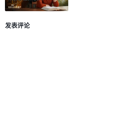
更新的工作。所以，咱们要确定全能神是不是主耶稣
的再来，不能根据全能神的说话作工是否超出圣经，
发表评论
得看全能神的话是不是真理，全能神是不是能作拯救
人类的工作，因为只有神是真理、道路、生命，只有
神能拯救人类。全能神的话你也看了，你也承认全能
神的话有权柄、威力，而且全能神的话把神六千年经
营计划、圣经的奥秘、什么人能进天国、人类以后的
归宿都给揭示出来了，这些真理奥秘没有人知道，只
有神能揭示出来……”还没等我交通完，方敏就打断我
的话，不让我再说了。当时，我想是不是因为我交通
得不透亮，于是我就想让宋佳音再来给方敏交通交
通，但方敏不同意。我很着急，我信神时间短，明白
真理少，很多真理我交通不透，她的问题我也解决不
了。面对这些难处，我有些退缩了，心想：实在不行