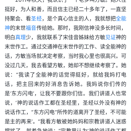
挺好，为人和善，而且信主已经二十多年了，一直坚
持聚会、看
圣经
，是个真心信主的人，我就想把
全能
神
的末世
福音
传给她。那时，我刚信神没多长时间，
明白
真理
少，我就联系了宋佳音姊妹给方敏
见证
神的
末世作工。通过交通神在末世作的工作、读全能神的
话，方敏当场就决定考察，当时我心里也很高兴。可
没过几天，我去看望方敏，她却不想继续考察了。她
说：“我读了全能神的话觉得挺好，就给我妈打电
话，把主回来的好消息告诉她。我妈说你们传的
是‘东方闪电’，让我不要跟你们信。我们讲道人也常
说，‘神的说话作工都在圣经里，圣经以外没有神的
说话作工，“东方闪电”所传的道离开了圣经，不可能
是主的再来’。”我看方敏被她妈妈和宗教讲道人迷惑
搅扰了，就着急地说：“宗教里认为‘神的说话作工都