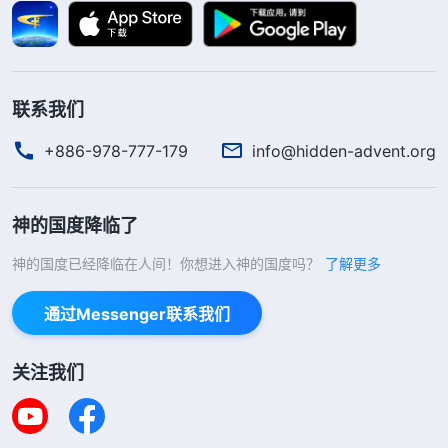
么作，你还仍然实行真理满足他，还能在深处寻求他
的心意，体贴他的心意，这才是对神有真实的信
心。
”
《话・卷一 神的显现与作工・被成全的人都得经受
联系我们
读完神的话，一个姊妹交通说：“咱们传福音遇
熬炼》
到难处就消极、退缩，主要是对神的心意不明白。其
+886-978-777-179
info@hidden-advent.org
实，神许可这些难处临到我们是为了成全我们的信
心，让我们学会依靠神，同时也是借着这些难处让我
神的国度降临了
们装备真理，学会见证神的作工。”借着姊妹交通神
神的国度已经降临在人间！你想进入神的国度吗？
了解更多
的话，我认识到传福音遇到的这些难处有神的美意，
神是要借此成全我们的信心，让我们明白更多真理。
通过Messenger联系我们
可我遇到难处不是想着怎么依靠神寻求真理，解决方
敏的观念把她带到神面前，而是活在难处里想退缩放
关注我们
弃，不愿再多用点心、多付点代价，一点儿也不体贴
神的心意。在事实的显明中，我才看到自己对神一点