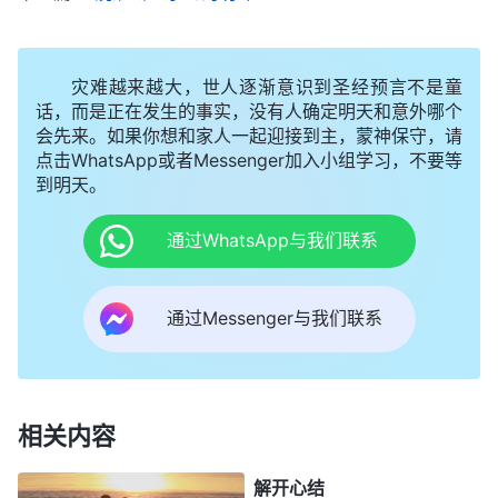
道路、生命的存在。你们寻找神的脚踪都忽略了‘神
是真理、道路、生命’这句话，所以，很多人得着了
灾难越来越大，世人逐渐意识到圣经预言不是童
真理也不认为是找到了神的脚踪，更不承认是神的显
话，而是正在发生的事实，没有人确定明天和意外哪个
会先来。如果你想和家人一起迎接到主，蒙神保守，请
现，这是多么严重的失误！神的显现不可能合乎人的
点击WhatsApp或者Messenger加入小组学习，不要等
观念，更不可能是按着人的要求而显现。神作工作有
到明天。
自己的选择，有自己的计划，更有自己的目标，有自
通过WhatsApp与我们联系
己的方式。他作什么工作都没有必要与人商量，征求
人的意见，更不用通知每一个人，这是神的性情，更
通过Messenger与我们联系
是每一个人都当认识到的。你们要想看见神的显现，
要想跟随神的脚踪，就首先从自己的观念中走出来，
不要苛求神应该这样作、应该那样作，更不要把神限
制在你的范围里，限制在你的观念里，而是应当要求
相关内容
你们自己该怎样寻求神的脚踪，怎样接受神的显现，
解开心结
怎样顺服神的新工作，这才是人当做的。
”
《话・卷