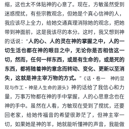
缩，这也太不体贴神的心意了。现在，方敏虽然受到
迷惑搅扰，有些宗教观念，但她是个真心信神的人，
我应该尽上全力，给她交通真理消除她的观念，把她
带到神面前，这是我该尽的本分。这时，我又想到神
的话说：“
人的心、人的灵在神的掌握之中，人的一
切生活也都在神的眼目之中，无论你是否相信这一
切，然而，任何一样东西，或是有生命的，或是死的
东西，都将随着神的意念而转动、变化、更新以至消
失，这就是神主宰万物的方式。
”
《话・卷一 神的显
神的话给了我信心和力
现与作工・神是人生命的源头》
量，万事万物都在神的手中掌握，人的心思意念也在
神的手中。虽然在人看，方敏现在受到了搅扰，还要
回老家，给她传福音的希望很渺茫了，但神主宰一
切，如果她是神的羊，她就能听懂神的声音，我能做