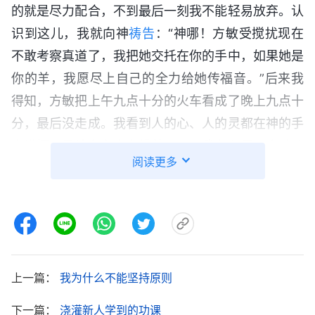
的就是尽力配合，不到最后一刻我不能轻易放弃。认
识到这儿，我就向神
祷告
：“神哪！方敏受搅扰现在
不敢考察真道了，我把她交托在你的手中，如果她是
你的羊，我愿尽上自己的全力给她传福音。”后来我
得知，方敏把上午九点十分的火车看成了晚上九点十
分，最后没走成。我看到人的心、人的灵都在神的手
中掌握，是神在主宰安排着一切，我在心里一个劲儿
阅读更多
地感谢神，给方敏传福音也更有信心了。
随后，我就去看望方敏。看她仍然持守观念，我
就先给她读了一段全能神的话：“
我们既要寻找神的
脚踪，那就得寻找神的心意，寻找神的说话，寻找神
的发声，因为哪里有神的新说话哪里就有神的声音，
上一篇：
我为什么不能坚持原则
哪里有神的脚踪哪里就有神的作为，哪里有神的发表
下一篇：
浇灌新人学到的功课
哪里就有神的显现，哪里有神的显现哪里就有真理、