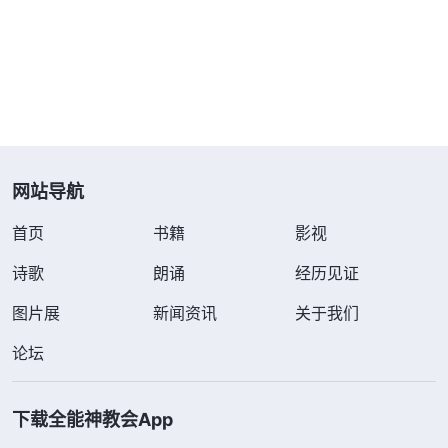
别传了，传福音也太难了！我越想越消极，走在回家
的路上，感觉心里也没劲了。
聚会的时候，弟兄姊妹知道了我的情形，就给我
读了一段神的话：“
信心指什么说的？就是当人看不
见、摸不着，神的作工不符合人的观念，人达不到
网站导航
时，人所该具备的真实的信，人所该有的真诚的心，
首页
书籍
影视
这就是我所说的信心。人受痛苦时需要有信心，熬炼
时需要有信心，有信心了随之就有熬炼，这两个是不
诗歌
朗诵
经历见证
可分割的。无论神怎么作工，无论在什么环境里，你
图片展
新闻资讯
关于我们
都能追求生命，寻求真理，追求认识神的作工，对神
论坛
的作为有认识，而且能按真理行，这就是有真实的信
心，这就证明你对神没有失去信心。你在熬炼中还能
下载全能神教会App
追求真理，能真实爱神，对他不产生疑惑，不管神怎