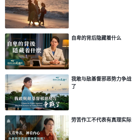
一 神的显现与作工・附篇一 神的显现带来了新的时代》
读完神的话，我给她交通说：“咱们要想迎接到主的
重归，得学会放下自己的观念。你也知道，神的意念
自卑的背后隐藏着什么
高过人的意念，神不会按着人的观念想象作工。‘神
的说话作工都在圣经里，圣经以外没有神的说话作
工’，这个说法有没有神的话作根据？没有，主耶稣
没有说过，圣灵也没有这样见证过。那这是不是人的
我敢与敌基督邪恶势力争战
观念想象啊？当初主耶稣来作工的时候，法利赛人不
了
看主耶稣发表了多少真理，而是持守旧约圣经，认为
主耶稣的说话作工超出了圣经，就以此抓把柄定罪主
耶稣，最后把主钉在了十字架上，犯下滔天大罪，咱
们可得吸取法利赛人失败的教训啊！神说话作工从来
劳苦作工不代表有真理实际
不受任何人事物辖制，更不受圣经限制，神始终都在
按照他的经营计划和人类的需要说更多的话、作更多