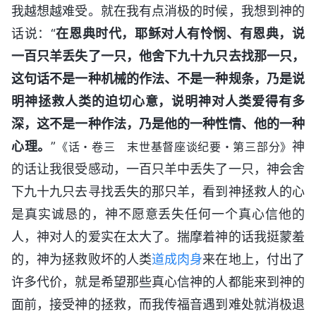
我越想越难受。就在我有点消极的时候，我想到神的
话说：“
在恩典时代，耶稣对人有怜悯、有恩典，说
一百只羊丢失了一只，他舍下九十九只去找那一只，
这句话不是一种机械的作法、不是一种规条，乃是说
明神拯救人类的迫切心意，说明神对人类爱得有多
深，这不是一种作法，乃是他的一种性情、他的一种
心理。
”
神
《话・卷三 末世基督座谈纪要・第三部分》
的话让我很受感动，一百只羊中丢失了一只，神会舍
下九十九只去寻找丢失的那只羊，看到神拯救人的心
是真实诚恳的，神不愿意丢失任何一个真心信他的
人，神对人的爱实在太大了。揣摩着神的话我挺蒙羞
的，神为拯救败坏的人类
道成肉身
来在地上，付出了
许多代价，就是希望那些真心信神的人都能来到神的
面前，接受神的拯救，而我传福音遇到难处就消极退