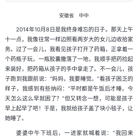
安徽省 中中
2014年10月8日是我终身难忘的日子。那天上午
十一点，我像往常一样边照看两岁大的女儿边收拾家
务。过了一会儿，我看见孩子打开了药箱，正拿着一
个药瓶子玩，一瓶胶囊撒落了一地，我顺手把药捡起
来装好，把药箱从孩子的手中拿走了。不一会儿，孩
子跑到我跟前说：“妈妈，我要睡觉。”看孩子困乏的
样子，我感到有些纳闷：“平时都是午饭后才睡，今
天怎么这么早就困了？”但又转念一想，可能是孩子
早上起早了吧！于是，我就给孩子盖了块小毯子，让
她睡了。
婆婆中午下班后，一进家就喊着说：“我回来