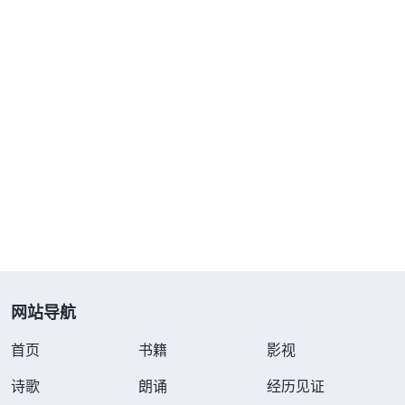
是等候、接受、顺服神安排的一切，从中寻求
耶和华
神的心意。因着他对神有真实的信与顺服，为神站住
了
见证
，让神的心得着了安慰，后来神在旋风中向约
伯显现，神的心意也向他显明，而且还加倍地赐福于
他。想到这里，我不再那么无助与担心了，我跟神祷
告：“神啊！不管孩子什么时候醒过来，都有你的时
候，醒过来是痴呆还是正常，医生能不能治好孩子，
也都在你的手中，我愿意等候、顺服你的摆布安
排。”没想到两个小时后，孩子终于醒了过来，我不
禁向神献上感谢与赞美，知道这都是神的怜悯与保
守。家人见孩子醒了，也都松了一口气。
网站导航
想到医生之前说那个男孩吃了拉肚子药造成大脑
首页
书籍
影视
失常，家人便赶紧测试孩子，但问什么孩子都能反应
诗歌
朗诵
经历见证
过来并清晰地回答，我们的担心终于放下了。这时，