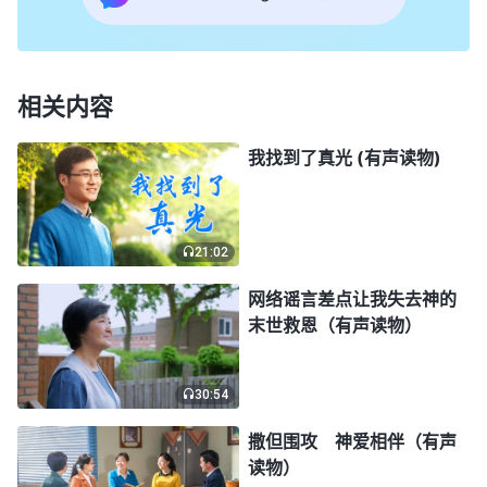
孩子不正常的？”我说：“大概十二点左右发现孩子有
呕吐现象。”医生说：“十二点到现在五点多了，药物
已经挥发了，就是洗胃也错过了最佳时间，现在也没
相关内容
有必要洗了。以孩子现在的情况，你们最好有个心理
我找到了真光 (有声读物)
准备，孩子睡得时间越长大脑损伤得越厉害。你们赶
紧回去看看家里的药少多少粒，我们好根据药量来配
药。”于是我赶紧跑回家找到药瓶，确认孩子吃了二
21:02
十八粒拉肚子药。此时，担心、害怕再次涌上心头，
网络谣言差点让我失去神的
我生怕孩子会像那个小男孩一样成了痴呆儿，那样的
末世救恩（有声读物）
话我可怎么办呢？
30:54
我刚返回医院，丈夫和公公也都赶来了，丈夫看
到孩子的情况心疼极了，他狠狠地冲我说：“要是孩
撒但围攻 神爱相伴（有声
读物）
子有个三长两短，你该上哪儿上哪儿，我再也不想见