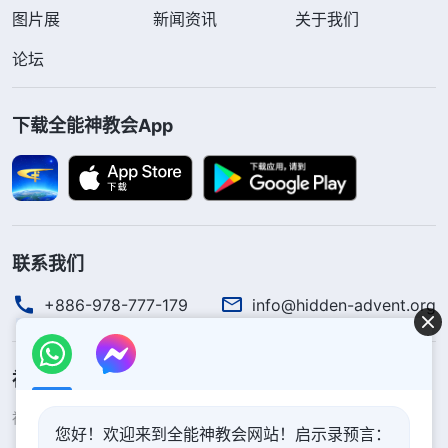
图片展
新闻资讯
关于我们
医生过来检查，看到孩子的状况好多了，他很惊讶地
论坛
说：“真没想到孩子会醒得这么快！”眼前的一切都是
神的奇妙作为，我真实看到了神主宰万物的权柄，也
下载全能神教会App
看到了每个人的生死都在神的手中掌握，医生说了不
算，这是千真万确的！我高兴得一个劲地感谢赞美
神！
孩子醒来一会儿又睡了。医生对我们说：“孩子
联系我们
的情况还不稳定，得再观察，别再出现并发症就
行。”听到“并发症”这几个字我又陷入了担心之中，
+886-978-777-179
info@hidden-advent.org
怕孩子再次昏睡不醒。看着酣睡的孩子和那张稚嫩的
小脸，我赶紧跟神祷告求神带领自己，想到神的话
神的国度降临了
说：“
人的心、人的灵在神的掌握之中，人的一切生
神的国度已经降临在人间！你想进入神的国度吗？
了解更多
活也都在神的眼目之中，无论你是否相信这一切，然
您好！欢迎来到全能神教会网站！启示录预言：