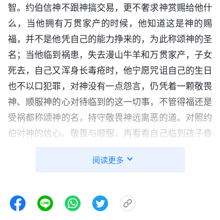
智。约伯信神不跟神搞交易，更不奢求神赏赐给他什
么，当他拥有万贯家产的时候，他知道这是神的赐
福，并不是他凭自己的能力挣来的，为此称颂神的圣
名；当他临到祸患，失去漫山牛羊和万贯家产，子女
死去，自己又浑身长毒疮时，他宁愿咒诅自己的生日
也不以口犯罪，对神没有一点怨言，仍凭着一颗敬畏
神、顺服神的心对待临到的这一切事，不管得福还是
受祸都称颂神的名，持守敬畏神远离恶的道。对照约
伯对神的信心、敬畏与顺服，再看看自己临到孩子昏
迷不醒的事，我的担心、害怕，还有无理智地要求神
阅读更多
保守孩子平安无事，不要出现任何状况，这时我才看
到自己对神并没有真实的信心，奢侈要求太多，不是
站在受造之物的位置上顺服神的主宰安排。想到这
里，我默默地向神祷告：“神啊！我知道自己的身量