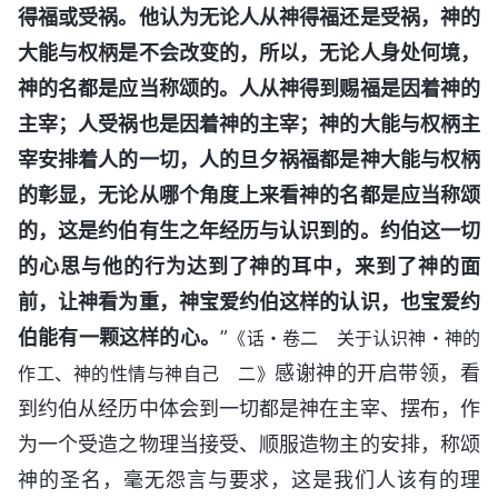
得福或受祸。他认为无论人从神得福还是受祸，神的
大能与权柄是不会改变的，所以，无论人身处何境，
神的名都是应当称颂的。人从神得到赐福是因着神的
主宰；人受祸也是因着神的主宰；神的大能与权柄主
宰安排着人的一切，人的旦夕祸福都是神大能与权柄
的彰显，无论从哪个角度上来看神的名都是应当称颂
的，这是约伯有生之年经历与认识到的。约伯这一切
的心思与他的行为达到了神的耳中，来到了神的面
前，让神看为重，神宝爱约伯这样的认识，也宝爱约
伯能有一颗这样的心。
”
《话・卷二 关于认识神・神的
感谢神的开启带领，看
作工、神的性情与神自己 二》
到约伯从经历中体会到一切都是神在主宰、摆布，作
为一个受造之物理当接受、顺服造物主的安排，称颂
神的圣名，毫无怨言与要求，这是我们人该有的理