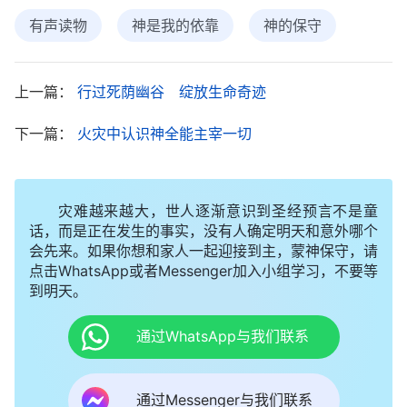
很小，还不及约伯的一根小手指，但求你加给我信心
有声读物
神是我的依靠
神的保守
与力量，使我能依靠你去经历这个环境，不论孩子怎
么样，接下来会面临什么样的结果，我都不埋怨
上一篇：
行过死荫幽谷 绽放生命奇迹
你。”祷告后，我心里坦然了许多。
下一篇：
火灾中认识神全能主宰一切
没过多久，主治医生来看孩子，他对我们说：
“根据观察孩子的状况，她很可能是药物中毒才昏迷
不醒的……”听到医生说药物中毒，我突然想到中午孩
灾难越来越大，世人逐渐意识到圣经预言不是童
话，而是正在发生的事实，没有人确定明天和意外哪个
子拿药瓶玩的场景。这时婆婆抢着说：“对，我家里
会先来。如果你想和家人一起迎接到主，蒙神保守，请
有拉肚子药和感冒药。”医生紧张地说：“对，就是那
点击WhatsApp或者Messenger加入小组学习，不要等
个拉肚子药，可不能小看它，前几天一名两岁男童，
到明天。
吃了几十粒拉肚子药，睡了一天一夜，最后送到医院
通过WhatsApp与我们联系
的时候，小孩已经废了。在大量药物的作用下，孩子
的大脑受到了伤害，皮肤严重溃烂，花了十几万也没
通过Messenger与我们联系
治好，现在那个孩子成痴呆儿了。你是什么时候发现