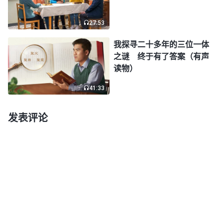
到你！”听到这话，我心里更是委屈难受，再看看躺
在重症监护室里一动也不动的孩子，我痛苦得连呼吸
27:53
都很困难，胸口像堵了一块大石头似的。我在心里不
我探寻二十多年的三位一体
断地呼求神：“神啊！神啊！我现在很孤独无助，你
之谜 终于有了答案（有声
读物）
是我唯一的依靠，求你开启、带领、引导我，使我明
白你的心意，顺服你的摆布安排，孩子有没有病，什
41:33
么时候才能醒来我都愿意顺服。神啊！我的身量实在
发表评论
太小了，求你加给我信心与力量，求你保守我的心，
保守我的心……”我不停地祷告呼求神，这时神开启我
一句神的话说：“
约伯个人对神没有要求，他要求自
己做的就是等候、接受、面对与顺服从神来的一切安
排，这是约伯认为的自己的职责，这也正是神所要
的。
”
《话・卷二 关于认识神・神的作工、神的性情与神
对啊，约伯临到试炼时丝毫不埋怨神，而
自己 二》