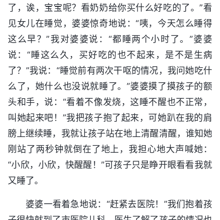
了，诶，宝宝呢？看奶奶给你买什么好吃的了。”看
见女儿在睡觉，婆婆惊奇地说：“咦，今天怎么睡得
这么早？”我对婆婆说：“都睡两个小时了。”婆婆
说：“睡这么久，买好吃的也不起来，是不是生病
了？”我说：“睡觉前有两次干呕的情况，我问她吃什
么了，她什么也没说就睡了。”婆婆摸了摸孩子的额
头和手，说：“看着不像发烧，这睡不醒也不正常，
叫她起来吧！”我把孩子抱了起来，可她趴在我的肩
膀上继续睡，我就让孩子站在地上清醒清醒，谁知她
刚站了两秒钟就倒在了地上，我担心地大声喊她：
“小欣，小欣，快醒醒！”可孩子只是睁开眼看看我就
又睡了。
婆婆一看着急地说：“赶紧去医院！”我们抱着孩
子很快就到了市医院儿科，医生了解了孩子的情况也