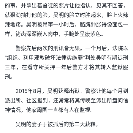
的事，并拿出基督徒的照片让他指认，见其不回答，
就狠劲抽打他的脸，吴明的脸立时肿起来，脸上火辣
辣地疼。吴明被吊审一小时后，胳膊肿胀得像面包一
样，铐齿深深嵌入肉中，手腕处呈瘀紫色。
警察先后两次的刑讯皆无果。一个月后，法院以
“组织、利用邪教破坏法律实施罪”判处吴明有期徒刑
三年，在看守所关押一年后警方才将其转入监狱服
刑。
2015年8月，吴明获释出狱。警察让他每个月到
派出所、社区报到，还常常将其传唤至派出所盘问信
神情况，他家周围一直都有人在监视。
吴明的妻子于被抓后的第二天获释。