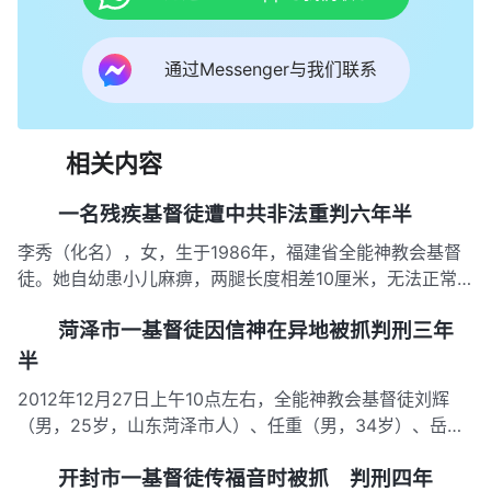
通过Messenger与我们联系
相关内容
一名残疾基督徒遭中共非法重判六年半
李秀（化名），女，生于1986年，福建省全能神教会基督
徒。她自幼患小儿麻痹，两腿长度相差10厘米，无法正常
行走，必须依靠拐杖和腿部支具才能生活自理。2024年11
菏泽市一基督徒因信神在异地被抓判刑三年
月2日，李秀因信神被中共抓捕，并因其是教会带领遭重判
六年六个月。 2024年11月2日，李秀在亲戚家被中共警察
半
抓捕。据…
2012年12月27日上午10点左右，全能神教会基督徒刘辉
（男，25岁，山东菏泽市人）、任重（男，34岁）、岳鹏
（男，40多岁）、沙超（男，50岁左右），四人在去外地
开封市一基督徒传福音时被抓 判刑四年
聚会的路上被警察抓捕，一起被抓的还有另外两名接他们的