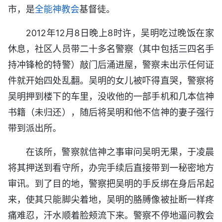
市，是
全能神教会
基督徒。
2012年12月8日晚上8时许，吴明吃过晚饭在家
休息，社区人员带二十多名警察（其中包括三四名手
持冲锋枪的特警）敲门后涌进屋，警察未出示任何证
件就开始四处乱翻。吴明的女儿被吓得直哭，警察将
吴明押到楼下的车里，没收他的一部手机和几本信神
书籍（未归还），随后将吴明和他不信神的妻子强行
带到派出所。
在该所，警察就信神之事审问吴明无果，于凌晨
将其押送到看守所，办完手续后直接带到一秘密地方
审讯。到了目的地，警察把吴明的手反绑在身后吊起
来，使其只能脚尖着地，吴明的胳膊像被扯断一样疼
痛难忍，汗水顺着脸颊流下来。警察不停地逼问教会