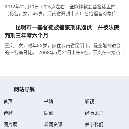
基督徒（一人侥幸逃脱）。随后，警察将刘辉等五人押至福
2012年12月10日下午5点左右，全能神教会基督徒孟娟
建省石狮…
（化名，女，45岁，河南省开封市人）在给福音对象传福
音时，当地八名警察闻讯赶至，随后将孟娟摁在地上殴打。
昆明市一基督徒被警察刑讯逼供 并被法院
警察对其拳打脚踢长达8分钟，孟娟被打得浑身疼痛。随后
八名警察连抬带拽把孟娟扔在一间屋里。下午6点30分，警
判刑三年零六个月
察将孟娟及屋里…
王岚，女，时年53岁，家住云南省昆明市，是全能神教会
的一名基督徒。 2008年5月21日上午9点，王岚在一接待
家正准备下楼，五名便衣警察冲到她面前，未给任何理由，
强行给她戴上手铐押到派出所。到该所，警察手指王岚怒
言：“你信神直接影响儿女的工作、事业，你要为他们的前
途着想！”之后又…
网站导航
首页
书籍
影视
诗歌
朗诵
经历见证
图片展
新闻资讯
关于我们