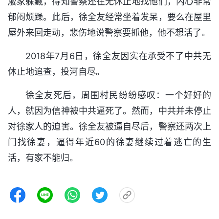
戚家躲藏，得知警察还在无休止地找他们，内心非常
郁闷烦躁。此后，徐全友经常坐着发呆，要么在屋里
屋外来回走动，悲伤地说警察要抓他，他不想活了。
2018年7月6日，徐全友因实在承受不了中共无
休止地追查，投河自尽。
徐全友死后，周围村民纷纷感叹：一个好好的
人，就因为信神被中共逼死了。然而，中共并未停止
对徐家人的迫害。徐全友被逼自尽后，警察还两次上
门找徐妻，逼得年近60的徐妻继续过着逃亡的生
活，有家不能归。