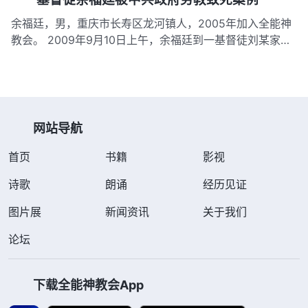
吐鲁番市胜利派出所强行抓捕，警察在其家中搜出数本信神
余福廷，男，重庆市长寿区龙河镇人，2005年加入全能神
书籍…
教会。 2009年9月10日上午，余福廷到一基督徒刘某家聚
会。上午11点多，合兴派出所所长张彪、长寿区渡舟镇派出
所警察等四人协七名村干部冲进刘某家。随意搜家后，警察
非法抓捕了余福廷和刘某，带到长寿区渡舟镇派出所。 下
午4点，…
网站导航
首页
书籍
影视
诗歌
朗诵
经历见证
图片展
新闻资讯
关于我们
论坛
下载全能神教会App