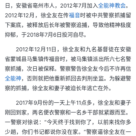
日，安徽省亳州市人，2012年7月加入
全能神教会
。
2012年12月，徐全友在传
福音
时被中共警察抓捕留
下案底，被释放后长年被警察追捕，导致他精神极度
抑郁，于2018年7月6日投河自尽。
2012年12月11日，徐全友和九名基督徒在安徽
省蒙城县马集镇传福音时，被马集镇派出所六七名警
察抓捕，次日被保释。警察警告徐全友今后不许再信
全能神
，否则就把他重新抓回去判刑坐监。为躲避警
察的抓捕，徐全友和妻子被迫长年逃亡在外。
2017年9月份的一天上午11点多，徐全友和妻子
刚回到家，两名便衣警察和一名乡干部就紧跟而至。
一警察对徐说：“今天终于找到你了，以前来找你多
少趟，你们书记都说你没在家。”警察逼徐全友在一