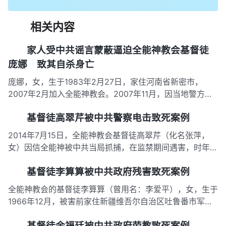
相关内容
家人受中共谣言蒙蔽逼迫全能神教会基督徒
庞娜 致其自杀身亡
庞娜，女，生于1983年2月27日，家住河南省新密市，
2007年2月加入全能神教会。2007年11月，因当地警方抓
捕、毒打全能神教会基督徒，散布抹黑全能神教会的谣言，
基督徒高翠芹被中共警察电击致死案例
庞娜的家人得知后开始拦阻庞娜信神，公婆和丈夫对其威
胁、辱骂，丈夫常对其大打出手，多次以离婚相威胁，还到
2014年7月15日，全能神教会基督徒高翠芹（化名张萍，
庞娜的娘家挑…
女）因信全能神被中共当局抓捕，在监禁期间遇害，时年
53岁。高翠芹被害前家住中国山东省淄博市桓台县索镇，
基督徒李算算被中共政府残害致死案例
2003年加入全能神教会。 高翠芹被捕，随后遇害 2014年7
月15日清晨6点30分左右，高翠芹正在家中做饭，以山东省
全能神教会的基督徒李算算（曾用名：李爱平），女，生于
桓台…
1966年12月，被害前家住新疆维吾尔自治区吐鲁番市军民
共建路，2012年3月加入全能神教会，被抓时在教会里接待
基督徒余福廷被中共政府劳教致死案例
基督徒聚会。 2013年7月14日左右，李算算因信全能神被