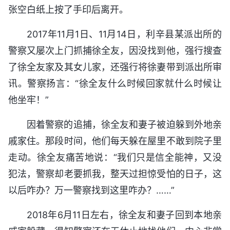
张空白纸上按了手印后离开。
2017年11月1日、11月14日，利辛县某派出所的
警察又屡次上门抓捕徐全友，因没找到他，强行搜查
了徐全友家及其女儿家，还强行将徐妻带到派出所审
讯。警察扬言：“徐全友什么时候回家就什么时候让
他坐牢！”
因着警察的追捕，徐全友和妻子被迫躲到外地亲
戚家住。那段时间，他们每天躲在屋里不敢到院子里
走动。徐全友痛苦地说：“我们只是信全能神，又没
犯法，警察却老要抓我，整天过担惊受怕的日子，这
以后咋办？万一警察找到这里咋办？……”
2018年6月11日左右，徐全友和妻子回到本地亲