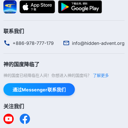
呢？末世，神重返肉身作工在无神论掌权的中国，打
破了所有人的观念，我们从中看到神作工不守规条，
神都是按着他的计划作工作。同时我们也看到，神不
联系我们
仅拯救以色列人，也拯救外邦人，神不光是以色列人
的神，神是全人类的神，神是所有受造之物的神。神
+886-978-777-179
info@hidden-advent.org
无论在哪里显现作工都是有意义的，都是为了更好地
拯救全人类。”
神的国度降临了
听了姊妹的交通，我很蒙羞，我真是不认识神
神的国度已经降临在人间！你想进入神的国度吗？
了解更多
啊！看到神在以色列作了律法时代和恩典时代的工
通过Messenger联系我们
作，我就定规神只能在以色列显现作工，想想如果神
末世作工还是在以色列，那我不就更定规神是以色列
关注我们
人的神了吗？这不是在否认神是整个人类的主宰吗？
神在哪里显现作工都有神的计划，更有神的智慧，我
们没有资格评论神的作工，更不能定规神的作工啊。