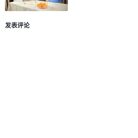
了‘耶和华的名必在外邦被尊为大’这话了吗？
”
《话・
卷一 神的显现与作工・神是所有受造之物的主》
发表评论
读完全能神的话，李佳音交通说：“神是造物的
主，掌管着整个宇宙世界，主宰着全人类的命运，神
不仅是以色列人的神，更是全宇上下所有受造之物的
神，神有权力在任何一个国家、任何一个民族中间作
他的工作，但神不管在哪个国家显现作工，神的作工
都是面向全人类的，都是为了带领人类向前发展。就
如律法时代，耶和华神在以色列作工，颁布律法，开
辟了律法时代，并以以色列为中心逐步向外扩展，让
各邦各族的人都尊耶和华的名为大。恩典时代，主耶
稣在以色列的犹太地作了救赎的工作，但主耶稣救赎
的不仅仅是犹太人，而是整个人类。两千年之后，主