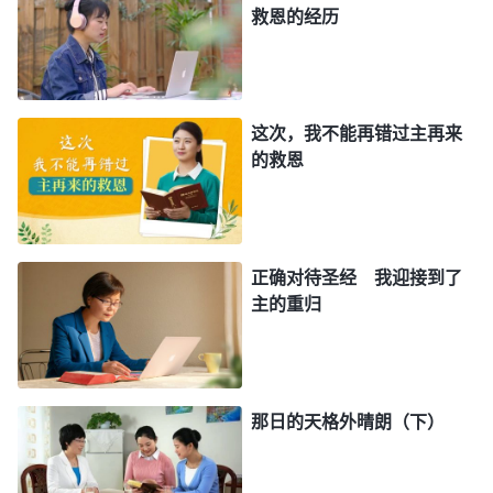
救恩的经历
作，神就只是以色列人的神了，这样他就不能扩展外
邦的工作了，因为他只是以色列人的神，而不是所有
受造之物的神。在预言书里说，耶和华的名必在外邦
这次，我不能再错过主再来
被尊为大，耶和华的名必传于外邦，为什么这样说
的救恩
呢？神如果只是以色列人的神，他就只在以色列作
工，而且也不扩展这工作了，他也就不预言那话了，
他既预言那话，必要在外邦、各国各方来扩展这工
正确对待圣经 我迎接到了
作，他既然说了就要作，这是他的计划，因他本来就
主的重归
是造天地万物的主，是所有受造之物的神。不管在以
色列人身上作工，还是在犹太全地作工，他作的是全
宇的工作，作的是全人类的工作。今天在大红龙国家
作工，即在外邦中作他的工作，仍是作全人类的工
那日的天格外晴朗（下）
作，以色列可以是他在地作工的占据点，同样，中国
也能成为他在外邦族作工的占据点，现在不就成就