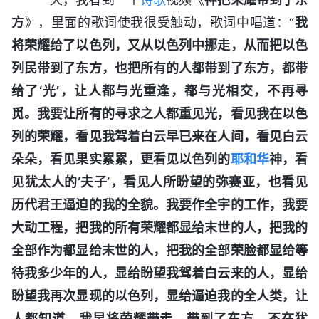
方
》，里面的歌词使我很受触动，歌词中唱道：“
我
将荣耀给了以色列，又从以色列中挪走，从而把以色
列民带到了东方，也把所有的人都带到了东方，都带
给了‘光’，让人都与光重逢，都与光相交，不再寻
觅。我要让所有的寻求之人都重见光，看见我在以色
列的荣耀，看见我驾着白云早已来在人间，看见白云
朵朵，看见果实累累，更看见以色列的
耶和华
神，看
见犹太人的‘夫子’，看见人所盼望的弥赛亚，也看见
历代君王逼迫的我的全貌。我要作全宇的工作，我要
大动工程，把我的所有荣耀都显给末世的人，把我的
全部作为都显给末世的人，把我的全部荣脸都显给等
待我多少年的人，显给盼望我驾着白云来的人，显给
盼望我再次显现的以色列，显给逼迫我的全人类，让
人都知道，我早将荣耀带走，带到了东方，不在犹