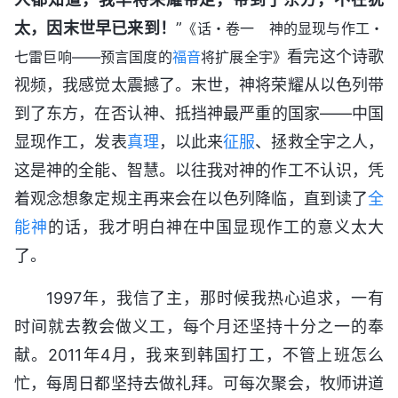
太，因末世早已来到！
”
《话・卷一 神的显现与作工・
看完这个诗歌
七雷巨响——预言国度的
福音
将扩展全宇》
视频，我感觉太震撼了。末世，神将荣耀从以色列带
到了东方，在否认神、抵挡神最严重的国家——中国
显现作工，发表
真理
，以此来
征服
、拯救全宇之人，
这是神的全能、智慧。以往我对神的作工不认识，凭
着观念想象定规主再来会在以色列降临，直到读了
全
能神
的话，我才明白神在中国显现作工的意义太大
了。
1997年，我信了主，那时候我热心追求，一有
时间就去教会做义工，每个月还坚持十分之一的奉
献。2011年4月，我来到韩国打工，不管上班怎么
忙，每周日都坚持去做礼拜。可每次聚会，牧师讲道