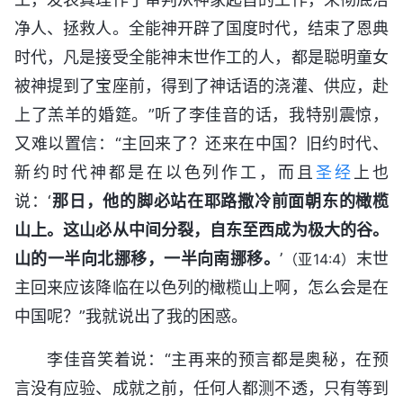
净人、拯救人。全能神开辟了国度时代，结束了恩典
时代，凡是接受全能神末世作工的人，都是聪明童女
被神提到了宝座前，得到了神话语的浇灌、供应，赴
上了羔羊的婚筵。”听了李佳音的话，我特别震惊，
又难以置信：“主回来了？还来在中国？旧约时代、
新约时代神都是在以色列作工，而且
圣经
上也
说：‘
那日，他的脚必站在耶路撒冷前面朝东的橄榄
山上。这山必从中间分裂，自东至西成为极大的谷。
山的一半向北挪移，一半向南挪移。
’
末世
（亚14:4）
主回来应该降临在以色列的橄榄山上啊，怎么会是在
中国呢？”我就说出了我的困惑。
李佳音笑着说：“主再来的预言都是奥秘，在预
言没有应验、成就之前，任何人都测不透，只有等到