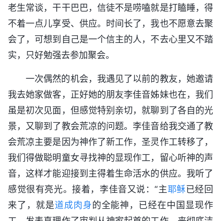
老生常谈，干干巴巴，信徒不是唠嗑就是打瞌睡，得
不着一点儿享受、供应。时间长了，我也不愿意去聚
会了，可想到自己是一个信主的人，不去心里又不踏
实，只好勉强去参加聚会。
一次偶然的机会，我遇见了以前的教友，她邀请
我去她家做客，正好她的朋友李佳音姊妹也在，我们
虽是初次见面，但感觉特别亲切，就聊到了各自的光
景，又聊到了教会荒凉的问题。李佳音给我交通了教
会荒凉主要是因为神作了新工作，圣灵作工转移了，
我们得做聪明童女寻找神的显现作工，留心听神的声
音，这样才能迎接到主得着生命活水的供应。我听了
感觉很有亮光。接着，李佳音又说：“主
耶稣
已经回
来了，就是
道成肉身
的全能神，已经在中国显现作
工，发表真理作了审判从神家起首的工作，来彻底洁