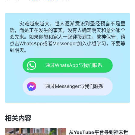
面就形成了一些观念。人认为耶和华作工作在以色
列，耶稣又亲自在犹太开展工作，而且是道成肉身在
灾难越来越大，世人逐渐意识到圣经预言不是童
犹太作工作，不管怎么样他作工没出以色列这个范
话，而是正在发生的事实，没有人确定明天和意外哪个
会先来。如果你想和家人一起迎接到主，蒙神保守，请
围。他不在埃及人身上作，也不在印度人身上作，只
点击WhatsApp或者Messenger加入小组学习，不要等
在以色列之民身上作，人便形成这样那样的观念，而
到明天。
且把神的作工给定规在一个范围之内，说神要作工作
通过WhatsApp与我们联系
务必在选民身上，神要作工作务必在以色列，除了以
色列人神再也没有作工对象，也再没有作工范围，尤
通过Messenger与我们联系
其对道成肉身的神更是严加‘管教’，不许走出以色列
这个范围。这不都是人的观念吗？神造了整个天地万
物，造了所有的受造之物，他能只限制在以色列作工
吗？那他造所有的受造之物有什么用处呢？他创造了
相关内容
整个世界，六千年的经营计划他不是只在以色列作，
从YouTube平台寻到神末世
而是在全宇之下的人身上作。……若按人的观念去