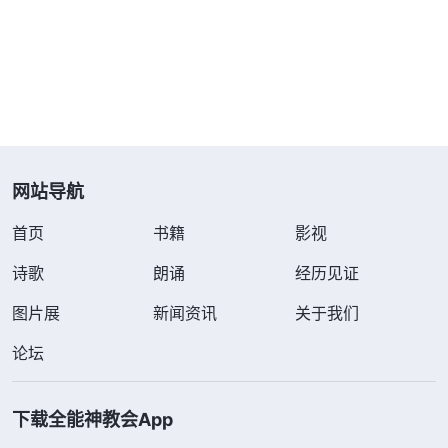
耶稣的福音从犹太传遍了地极。末世全能神来了，在
中国显现作工，之后向全宇扩展。现在全能神的说话
作工像大光一样从东方已经传扬
见证
到了西方许多国
家，许多人从全能神的话中听见了神的声音，纷纷归
到了神的宝座前，接受神话语的审判、洁净。可见，
不管是哪个时代，神选择在哪个国家或民族显现作
网站导航
工，神都是先选择一个作工地点，然后以点带面将工
首页
书籍
影视
作逐渐扩展出去，完成神拯救全人类的工作，这是神
作工的原则。如果按我们的观念想象，认为律法时
诗歌
朗诵
经历见证
代、恩典时代的工作神都作在以色列，那神就是以色
图片展
新闻资讯
关于我们
列人的神，福音只能从以色列传出来，只有以色列人
论坛
才是真正的神选民，配得着神的祝福，神不会在外邦
显现作工，这不是把神给定规了吗？那神说的‘
耶和
下载全能神教会App
华的名必在外邦被尊为大
’这话又怎么应验、成就