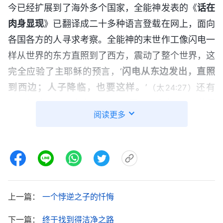
今已经扩展到了海外多个国家，全能神发表的《
话在
肉身显现
》已翻译成二十多种语言登载在网上，面向
各国各方的人寻求考察。全能神的末世作工像闪电一
样从世界的东方直照到了西方，震动了整个世界，这
完全应验了主耶稣的预言，‘
闪电从东边发出，直照
到西边；人子降临，也要这样。
’
还有
（太24:27）
《玛拉基书》一章十一节，‘万军之耶和华说：“
从日
阅读更多
出之地到日落之处，我的名在外邦中必尊为大。
”’”听
后，我恍然大悟，主再来不是先降在以色列，而是先
降在中国，原来圣经早有预言哪！
接着，李佳音又给我读了一段全能神的话：“
其
实神是万物的主宰，是所有受造之物的神，他不只是
上一篇：
一个悖逆之子的忏悔
以色列人的神，也不只是犹太人的神，他是所有受造
下一篇：
终于找到得洁净之路
之物的神。以前那两步工作作在以色列，这样，人里