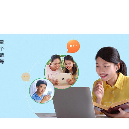
真理
。一天，病房里就剩下我和丈夫了，我打开平板电脑
离开肉体，回到阴间去，或者回到他该去的地方。人什么
地都可以作这些事，他不受人、事、物、空间、地理的辖
宰之下，万物也因着他的话语、他的权柄而生而灭。他能
童
个
是造物的主独有的权柄。
”
《话・卷二 关于认识神・神的作
请
有了些认识，神主宰一切，更掌握每个人的生死。就像
圣
要等
来看肯定没有回生的希望了，但主
耶稣
一句话拉撒路就复
匙也掌握在神的手中，只有神掌握着人的生死存亡。想到
安排丈夫来在人世间，肯定有他该完成的使命，他若是完
是谁也拦阻不了的，若丈夫的使命没有完成，就算他只剩
都有神的美意在其中，我该做的就是学会等待、顺服，等