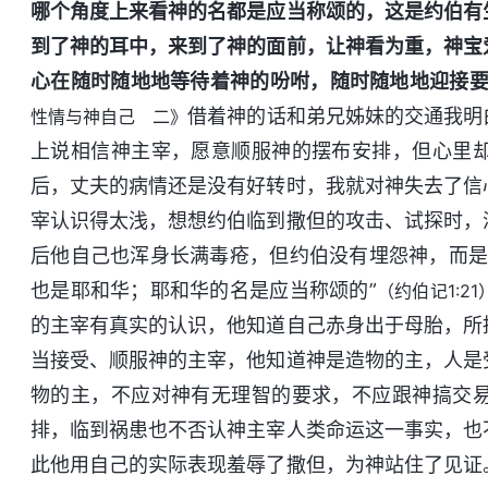
哪个角度上来看神的名都是应当称颂的，这是约伯有
到了神的耳中，来到了神的面前，让神看为重，神宝
心在随时随地地等待着神的吩咐，随时随地地迎接
借着神的话和弟兄姊妹的交通我明
性情与神自己 二》
上说相信神主宰，愿意顺服神的摆布安排，但心里
后，丈夫的病情还是没有好转时，我就对神失去了信
宰认识得太浅，想想约伯临到撒但的攻击、试探时，
后他自己也浑身长满毒疮，但约伯没有埋怨神，而是
也是耶和华；耶和华的名是应当称颂的”
（约伯记1:21
的主宰有真实的认识，他知道自己赤身出于母胎，所
当接受、顺服神的主宰，他知道神是造物的主，人是
物的主，不应对神有无理智的要求，不应跟神搞交
排，临到祸患也不否认神主宰人类命运这一事实，也
此他用自己的实际表现羞辱了撒但，为神站住了见证