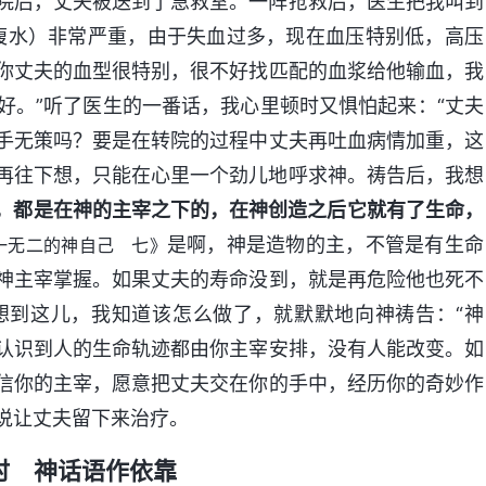
院后，丈夫被送到了急救室。一阵抢救后，医生把我叫到
腹水）非常严重，由于失血过多，现在血压特别低，高压
你丈夫的血型很特别，很不好找匹配的血浆给他输血，我
好。”听了医生的一番话，我心里顿时又惧怕起来：“丈夫
手无策吗？要是在转院的过程中丈夫再吐血病情加重，这
敢再往下想，只能在心里一个劲儿地呼求神。祷告后，我想
，都是在神的主宰之下的，在神创造之后它就有了生命，
是啊，神是造物的主，不管是有生命
一无二的神自己 七》
神主宰掌握。如果丈夫的寿命没到，就是再危险他也死不
想到这儿，我知道该怎么做了，就默默地向神祷告：“神
认识到人的生命轨迹都由你主宰安排，没有人能改变。如
信你的主宰，愿意把丈夫交在你的手中，经历你的奇妙作
说让丈夫留下来治疗。
时 神话语作依靠