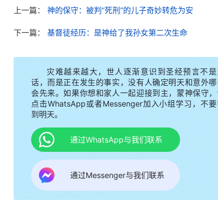
上一篇：
神的保守：被判“死刑”的儿子奇妙转危为安
后来，我就有意识地寻求神的全能主宰这方面的
下一篇：
基督徒经历：是神给了我孙女第二次生命
看到神的话说：“
神有权柄能叫一个人死，让那个灵
时候死，死后去哪儿，这些都是神说了算，神随时随
制，只要他想作他就能作，因为万物生灵都在他的主
灾难越来越大，世人逐渐意识到圣经预言不是
话，而是正在发生的事实，没有人确定明天和意外哪
让一个死人复活，这也是他随时随地都能作的事，这
会先来。如果你想和家人一起迎接到主，蒙神保守，
从神的话中我对神的权柄
工、神的性情与神自己 三》
点击WhatsApp或者Messenger加入小组学习，不
到明天。
经
中记载的拉撒路，他死了四天，尸体都臭了，在人
活了。从神让拉撒路复活这件事上，我看见阴间的钥
通过WhatsApp与我们联系
这儿，我认识到丈夫是生是死也在神的手中掌握，神
成了今生的使命，神就要安排他到另一个地方去，这
通过Messenger与我们联系
下最后一口气，神也不会让他死的。神无论怎么安排
候神的心意向我显明。