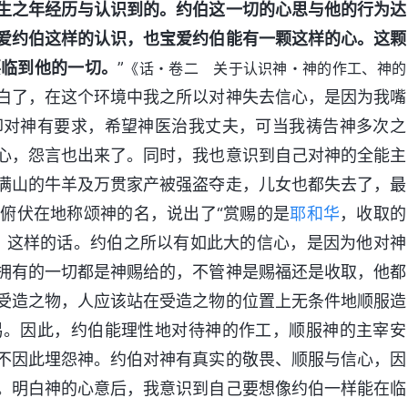
生之年经历与认识到的。约伯这一切的心思与他的行为达
爱约伯这样的认识，也宝爱约伯能有一颗这样的心。这颗
要临到他的一切。
”
《话・卷二 关于认识神・神的作工、神的
白了，在这个环境中我之所以对神失去信心，是因为我嘴
却对神有要求，希望神医治我丈夫，可当我祷告神多次之
心，怨言也出来了。同时，我也意识到自己对神的全能主
满山的牛羊及万贯家产被强盗夺走，儿女也都失去了，最
俯伏在地称颂神的名，说出了“赏赐的是
耶和华
，收取的
这样的话。约伯之所以有如此大的信心，是因为他对神
）
拥有的一切都是神赐给的，不管神是赐福还是收取，他都
受造之物，人应该站在受造之物的位置上无条件地顺服造
易。因此，约伯能理性地对待神的作工，顺服神的主宰安
不因此埋怨神。约伯对神有真实的敬畏、顺服与信心，因
。明白神的心意后，我意识到自己要想像约伯一样能在临