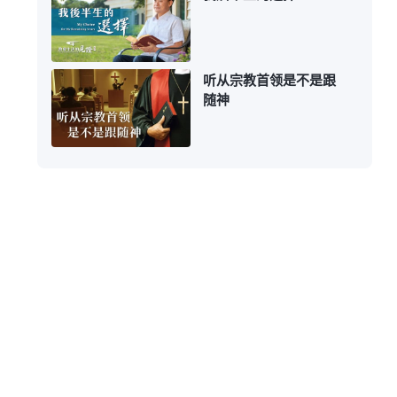
听从宗教首领是不是跟
随神