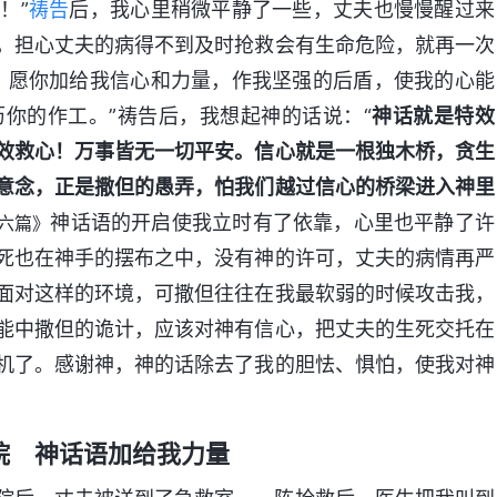
！”
祷告
后，我心里稍微平静了一些，丈夫也慢慢醒过来
，担心丈夫的病得不到及时抢救会有生命危险，就再一次
，愿你加给我信心和力量，作我坚强的后盾，使我的心能
你的作工。”祷告后，我想起神的话说：“
神话就是特效
效救心！万事皆无一切平安。信心就是一根独木桥，贪生
意念，正是撒但的愚弄，怕我们越过信心的桥梁进入神里
神话语的开启使我立时有了依靠，心里也平静了许
六篇》
死也在神手的摆布之中，没有神的许可，丈夫的病情再严
面对这样的环境，可撒但往往在我最软弱的时候攻击我，
能中撒但的诡计，应该对神有信心，把丈夫的生死交托在
机了。感谢神，神的话除去了我的胆怯、惧怕，使我对神
院 神话语加给我力量