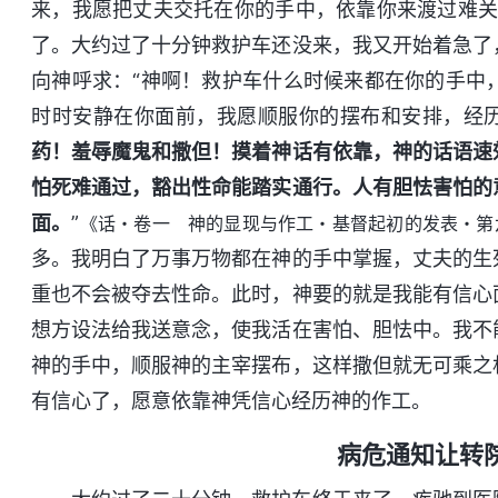
来，我愿把丈夫交托在你的手中，依靠你来渡过难关
了。大约过了十分钟救护车还没来，我又开始着急了
向神呼求：“神啊！救护车什么时候来都在你的手中
时时安静在你面前，我愿顺服你的摆布和安排，经历
药！羞辱魔鬼和撒但！摸着神话有依靠，神的话语速
怕死难通过，豁出性命能踏实通行。人有胆怯害怕的
面。
”
《话・卷一 神的显现与作工・基督起初的发表・第
多。我明白了万事万物都在神的手中掌握，丈夫的生
重也不会被夺去性命。此时，神要的就是我能有信心
想方设法给我送意念，使我活在害怕、胆怯中。我不
神的手中，顺服神的主宰摆布，这样撒但就无可乘之
有信心了，愿意依靠神凭信心经历神的作工。
病危通知让转