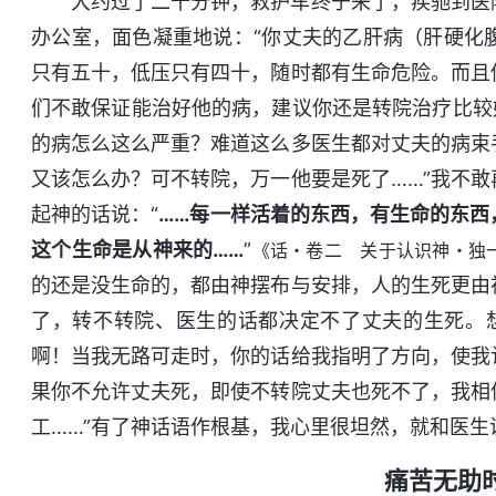
大约过了二十分钟，救护车终于来了，疾驰到医
办公室，面色凝重地说：“你丈夫的乙肝病（肝硬化
只有五十，低压只有四十，随时都有生命危险。而且
们不敢保证能治好他的病，建议你还是转院治疗比较
的病怎么这么严重？难道这么多医生都对丈夫的病束
又该怎么办？可不转院，万一他要是死了……”我不
起神的话说：“
……每一样活着的东西，有生命的东西
这个生命是从神来的……
”
《话・卷二 关于认识神・独
的还是没生命的，都由神摆布与安排，人的生死更由
了，转不转院、医生的话都决定不了丈夫的生死。
啊！当我无路可走时，你的话给我指明了方向，使我
果你不允许丈夫死，即使不转院丈夫也死不了，我相
工……”有了神话语作根基，我心里很坦然，就和医生
痛苦无助