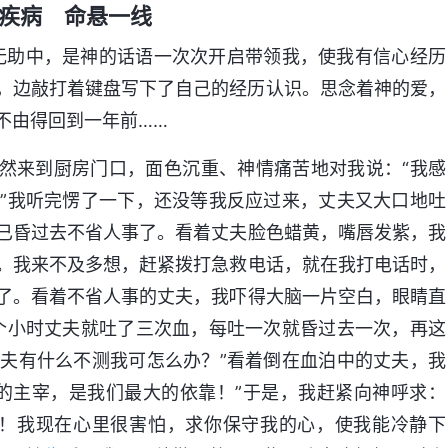
疾病 命悬一线
无助中，是神的话语一次次开启带领我，使我有信心经历
幕，边敲打着键盘写下了自己的经历认识。思念着神的爱，
不由得回到一年前……
夫突然来到厨房门口，面色沉重、神情痛苦地对我说：“我感
”我听完愣了一下，还没等我反应过来，丈夫又大口地吐
已昏过去不省人事了。看着丈夫脸色蜡黄，嘴唇发紫，我
。我来不及多想，赶紧拨打急救电话，就在我打电话时，
了。看着不省人事的丈夫，我吓得大脑一片空白，眼睛直
个小时丈夫就吐了三次血，每吐一次就昏过去一次，再这
夫有什么不测我可怎么办？”看着倒在血泊中的丈夫，我
的主宰，是我们最大的依靠！”于是，我赶紧向神呼求：
啊！我现在心里很害怕，求你保守我的心，使我能冷静下