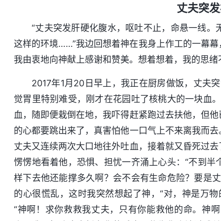
丈夫突发
“丈夫突发肝硬化腹水，呕吐不止，命悬一线。
这样的环境……”我边回想着神在我身上作工的一幕
我由衷地向神献上感谢和赞美。想着想着，我的思绪
2017年1月20日早上，我正在厨房做饭，丈
觉胃里特别难受，刚才在花园吐了核桃大的一块血。
血，随即便栽倒在地，我吓得赶紧跑过去扶他，但他
的心都要跳出来了，真害怕他一口气上不来离我而去
丈夫又连续两次大口地往外吐血，接着就又昏死过去
愣愣地看着他，恐惧、担忧一齐涌上心头：“不到半
样下去他还能撑多久啊？会不会有生命危险？要是丈
的心很慌乱，这时我突然想起了神，“对，神是万物
“神啊！求你救救我丈夫，只有你能救他的命。神