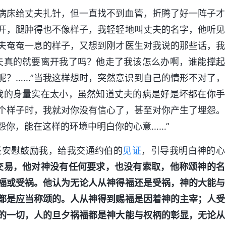
病床给丈夫扎针，但一直找不到血管，折腾了好一阵子才
开，腿肿得也不像样子，我轻轻地叫丈夫的名字，他听见
夫奄奄一息的样子，又想到刚才医生对我说的那些话，我
夫真的就要离开我了吗？他走了我该怎么办啊，谁能撑起
呢？……”当我这样想时，突然意识到自己的情形不对了，
我的身量实在太小，虽然知道丈夫的病是好是坏都在你手
个样子时，我就对你没有信心了，甚至对你产生了埋怨。
怨你，能在这样的环境中明白你的心意……”
还安慰鼓励我，给我交通约伯的
见证
，引导我明白神的心
交易，他对神没有任何要求，也没有索取，他称颂神的名
福或受祸。他认为无论人从神得福还是受祸，神的大能与
都是应当称颂的。人从神得到赐福是因着神的主宰；人受
的一切，人的旦夕祸福都是神大能与权柄的彰显，无论从