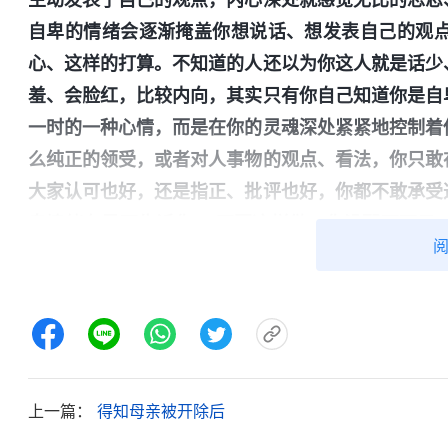
自卑的情绪会逐渐掩盖你想说话、想发表自己的观
心、这样的打算。不知道的人还以为你这人就是话少
羞、会脸红，比较内向，其实只有你自己知道你是自
一时的一种心情，而是在你的灵魂深处紧紧地控制着
么纯正的领受，或者对人事物的观点、看法，你只敢
大家认可也好，还是指正、批评也好，你都不敢承受
卑情绪在里面告诉你，‘不要这样做，你没那两下子
样做，那样做不是你，现在什么也不做、什么也不想
理，也没有资格与别人一样敞开心说自己想说的话，
在人的心里主导着人的思想，一方面压制着正常人该
人看事、做人做事的方式方法、方向目标。
”
《话・卷
后看到弟兄姊妹聚会交通单纯敞开我也释放了一些，
上一篇：
得知母亲被开除后
处，但当遇到那些性格外向、素质好、表达能力好的
到王璐表达能力好、交通真理比我透亮，我就觉得自