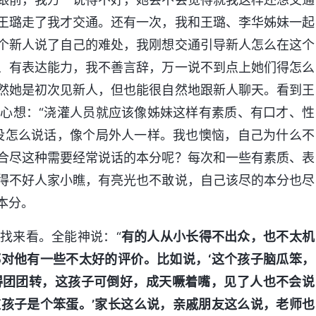
王璐走了我才交通。还有一次，我和王璐、李华姊妹一起
个新人说了自己的难处，我刚想交通引导新人怎么在这个
、有表达能力，我不善言辞，万一说不到点上她们得怎么
然她是初次见新人，但也能很自然地跟新人聊天。看到王
心想：“浇灌人员就应该像姊妹这样有素质、有口才、性
没怎么说话，像个局外人一样。我也懊恼，自己为什么不
合尽这种需要经常说话的本分呢？每次和一些有素质、表
得不好人家小瞧，有亮光也不敢说，自己该尽的本分也尽
本分。
找来看。全能神说：“
有的人从小长得不出众，也不太机
对他有一些不太好的评价。比如说，‘这个孩子脑瓜笨，
得团团转，这孩子可倒好，成天噘着嘴，见了人也不会说
孩子是个笨蛋。’家长这么说，亲戚朋友这么说，老师也