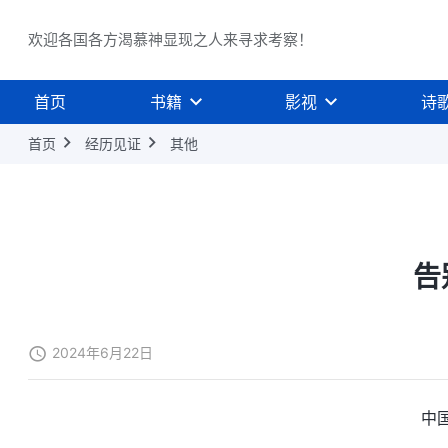
欢迎各国各方渴慕神显现之人来寻求考察！
首页
书籍
影视
诗
首页
经历见证
其他
告
2024年6月22日
中