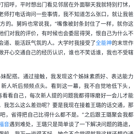
打招呼，平时想出门看见邻居在外面聊天我就特别打怵，
老师打电话询问一些事情，我不知道怎么张口，就让我爸
方的。舅妈也常说我，“嘴像被封条封住了一样，就你这
起他们对我的评价，有时候也会委屈得哭，恨自己为什么不
会道、能活跃气氛的人。大学时我接受了
全能神
的末世作
敞开心交通自己的经历认识，谁也不笑话谁，我也不受辖
璐姊妹配搭。通过接触，我发现这个姊妹素质好、表达能力
，新人听后频频点头。看到这一幕，我不自觉地低下头，
再看看自己，每次新人提的问题我都得琢磨好一会儿才能
。我怎么这么差劲呢？要是我现在接着王璐的话交通，那
吧，省得把自己比得什么都不是。”之后跟王璐聚会我都
福音
遇到难处，王璐只是简单谈了一下解决问题的路途，
跟前，我万一说得不好，她会不会觉得就我这样还想交通