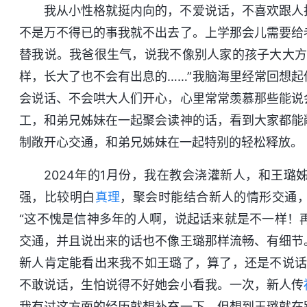
我从小性格就挺内向的，不爱说话，不喜欢跟人
不是万不得已的事我就不出去了。上学那会儿需要给
替我说。我爸很生气，说我不像别人家的孩子大大方
样，长大了也不会有出息的……”我脑海里经常回想
会说话、不会哄大人们开心，心里常常羡慕那些能说
工，和弟兄姊妹在一起聚会读神的话，看到大家都能
制敞开心交通，和弟兄姊妹在一起特别的轻松释放。
2024年的1月份，我在教会浇灌新人，和王
强，比较明白
真理
，聚会时能结合新人的情形交通
“这不愧是信神多年的人啊，说起话来就是不一样！
交通，并且说出来的话也不像王璐那样流畅、有细节
新人肯定能看出来我不如王璐了，算了，还是不说话
不敢说话，生怕说得不好她会小看我。一次，新人传
我有过这方面的经历就想补充一下，但想到王璐就在