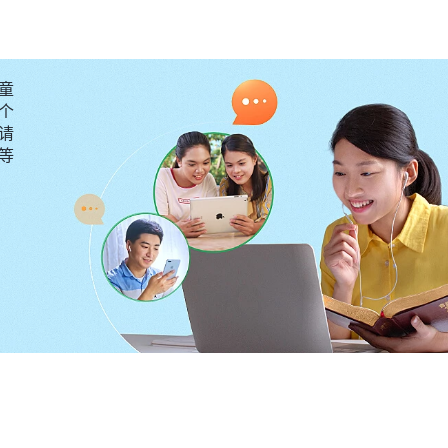
李华、王璐一起聚会的时候也是这样，整场聚会我就像个
嘴长在自己身上但到关键时刻就不听使唤了。今天教会给
童
解决新人的情形难处，但自己却受自卑情绪的捆绑，想交
个
废物了吗？认识到这儿，我意识到如果自己一直活在这种
请
要等
是极大的亏损。我就向神祷告：“神哪，我活在自卑情绪
自己的功用。”
不敢交通了呢？一天，我和一个姊妹敞开聊情形，姊妹给
人活脸面，树活皮’，就是让你要注重脸面光彩，让你活得
它是一种正面的引导还是反面的引导？能不能带你走向真
‘不能！’你看，神说让人做诚实人，当你有了过犯，做了
己的错误，认识自己，一个劲儿地解剖自己，达到有真实
，跟‘人活脸面，树活皮’有没有冲突？
（有。）
有什么冲
光鲜亮丽的那一面，多做一些让脸面光彩的事，而不是做一