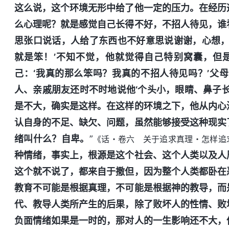
这么说，这个环境无形中给了他一定的压力。在经历
么心理呢？就是感觉自己长得不好，不招人待见，谁
思张口说话，人给了东西也不好意思说谢谢，心想，
就是笨！’不知不觉，他就觉得自己特别窝囊，但
己：‘我真的那么笨吗？我真的不招人待见吗？’父
人、亲戚朋友还时不时地说他‘个头小，眼睛、鼻子
是不大，确实是这样。在这样的环境之下，他从内心
认自身的不足、缺欠、问题，虽然能够接受这种现实
绪叫什么？自卑。
”
《话・卷六 关于追求真理・怎样追
种情绪，事实上，根源是这个社会、这个人类以及人
这个就不说了，都来自于撒但，因为整个人类都卧在
教育不可能是根据真理，不可能是根据神的教导，而
代、教导人类所产生的后果，除了败坏人的性情、败
负面情绪如果是一时的，那对人的一生影响还不大，