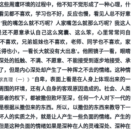
这些周遭环境的过程中，他不知不觉形成了一种心理，什
看见都不喜欢，学习也不好，反应也慢，看见人总不好意
‘我的嘴怎么就不巧呢？人家嘴怎么就那么巧呢？我这人
是还不愿意承认自己这么窝囊、这么笨，心里常常问自
母不喜欢，兄弟姐妹也不喜欢，老师、同学也不喜欢，家
长得也小，一看长大就没有大出息’。他照镜子一看，眼睛
深处的抵触、不满、不愿意、不能接受到逐步地接受、承
了，但是内心深处却产生了一种挥之不去的情绪。这种情
“
自卑，表面上看是在人身上体现出来的一
求真理（一）》
周围的环境，还有人自身的客观原因造成的。社会、人类
恶者的权下，都被撒但败坏至深，任何一个人对下一代的
是根据从撒但来的东西。所以，以撒但的东西来教导下一
坏人的实质之外，就是让人产生一些负面的情绪。产生的
但是这种负面的情绪如果是深种在人的灵魂深处、深种在