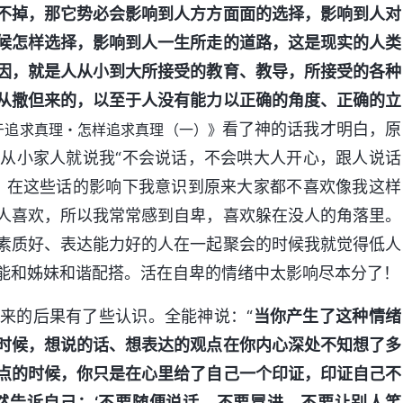
不掉，那它势必会影响到人方方面面的选择，影响到人对
候怎样选择，影响到人一生所走的道路，这是现实的人类
因，就是人从小到大所接受的教育、教导，所接受的各种
从撒但来的，以至于人没有能力以正确的角度、正确的立
看了神的话我才明白，原
于追求真理・怎样追求真理（一）》
从小家人就说我“不会说话，不会哄大人开心，跟人说话
，在这些话的影响下我意识到原来大家都不喜欢像我这样
人喜欢，所以我常常感到自卑，喜欢躲在没人的角落里。
素质好、表达能力好的人在一起聚会的时候我就觉得低人
能和姊妹和谐配搭。活在自卑的情绪中太影响尽本分了！
来的后果有了些认识。全能神说：“
当你产生了这种情绪
时候，想说的话、想表达的观点在你内心深处不知想了多
点的时候，你只是在心里给了自己一个印证，印证自己不
然告诉自己：‘不要随便说话，不要冒进，不要让别人笑