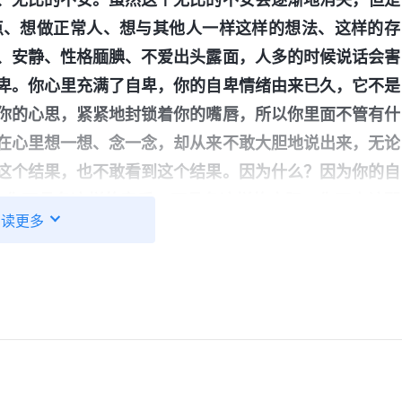
点、想做正常人、想与其他人一样这样的想法、这样的存
、安静、性格腼腆、不爱出头露面，人多的时候说话会害
卑。你心里充满了自卑，你的自卑情绪由来已久，它不是
你的心思，紧紧地封锁着你的嘴唇，所以你里面不管有什
在心里想一想、念一念，却从来不敢大胆地说出来，无论
这个结果，也不敢看到这个结果。因为什么？因为你的自
，你不具备这样的素质，不具备这样的实际，你不应该那
阅读更多
，就活在自卑之下的你才是真正的你。你没有资格追求真
与别人交心，因为你不行，你不如他人’。这种自卑情绪
尽的义务与该有的正常人性的生活，一方面也主导着人看
想想我来到神家之
六 关于追求真理・怎样追求真理（一）》
浇灌新人时也能把自己明白的都交通出来，让新人得些益
人时我的自卑情绪就出来了。就像跟王璐在一起聚会，看
己不如王璐，即使看到王璐交通的有缺少想补充一下也张