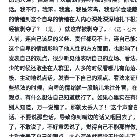
话。我不行，我笨，我蠢，我是笨鸟，我要学会隐藏
的情绪到这个自卑的情绪在人内心深处深深地扎下根
经被剥夺了？
（是。）
就这样被剥夺了。
”
《话・卷六
人前，连自己该尽的义务、责任都尽不上，连自己能
这个自卑的情绪影响了他人性的方方面面，也影响了
发表自己的观点，很少听见他表明自己的立场、看法
少的时候还敢坐在人群里，人多的时候看哪儿有角落
极、主动地说点话，发表一下自己的观点、看法来证
些想法的时候，自卑的情绪就一股脑儿地往外冒，在
观点，有什么想法自己知道就行了。如果心里实在有
别人知道，万一说错了，那就太丢人了！’这个声音
话、不要说那些话，导致你到嘴边的话又咽回去了
了，不敢说了，不好意思说了，觉得自己不能那样做
主动发表了自己的观点，内心深处就感觉无比的忐忑