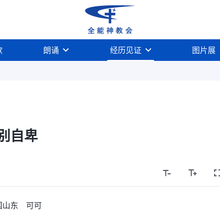
歌
朗诵
经历见证
图片展
别自卑
国山东 可可