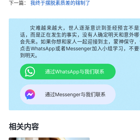
下一篇：
我终于摆脱素质差的辖制了
不开嘴，怕说不好让人笑话就一个劲儿地往后缩；和
哑巴、局外人一样，该交通的也不敢张口交通，虽然
灾难越来越大，世人逐渐意识到圣经预言不是
我机会操练浇灌新人，是让我和姊妹配搭交通神的话
话，而是正在发生的事实，没有人确定明天和意外哪
通的都交通不出来，连自己的本分都尽不上，这不成
会先来。如果你想和家人一起迎接到主，蒙神保守，
点击WhatsApp或者Messenger加入小组学习，不
负面情绪里肯定会影响尽本分，对自己的生命进入也
到明天。
中感觉很压抑，愿你带领我能摆脱负面情绪，能尽上
通过WhatsApp与我们联系
后来我就琢磨，为什么我一遇到素质好的姊妹就
我发来一段神的话。全能神说：“
家庭中的长辈常说‘
通过Messenger与我们联系
有面子，别做丢脸现眼的事。那这句话对人来说，
理？能不能带你明白真理？
（不能。）
很肯定地说，
错事，做了悖逆神、违背真理的事时，就需要承认自
的悔改，然后按神的话去做。那人要做诚实人的时候
相关内容
突？‘人活脸面，树活皮’这句话就是让人注重活出