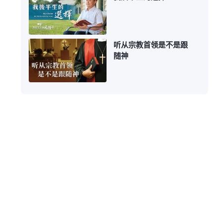
听从宗教首领是不是跟
随神