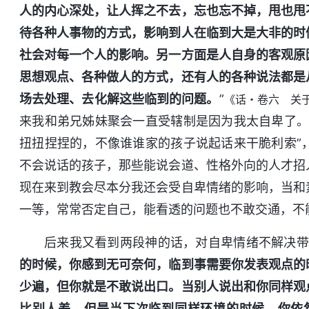
人的内心深处，让人挥之不去，忘也忘不掉，甩也甩
待各种人事物的方式，影响到人在临到大是大非的时
社会对每一个人的影响。另一方面是人自身的客观原
思想观点、各种做人的方式，还有人的各种说法都是
场去处理、去化解这些临到的问题。
”
《话・卷六 关
来我和弟兄姊妹聚会一直受辖制是因为我太自卑了。
扭扭捏捏的，不像谁谁家的孩子说起话来干脆利索”
不会说话的孩子，那些能说会道、性格外向的人才招
现在来到教会尽本分我还会受自卑情绪的影响，当和
一等，常常否定自己，能看透的问题也不敢交通，不
后来我又看到两段神的话，对自卑情绪不解决带
的时候，你感到无可奈何，临到事需要你发表观点的
少遍，但你就是不敢说出口。当别人说出和你同样观
比别人差，但是当下次临到同样环境的时候，你依