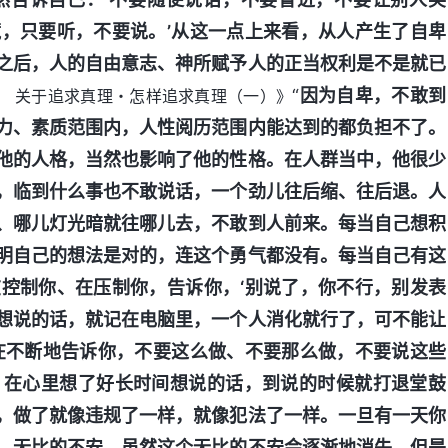
，只要听，不要说。’从这一点上来看，从人产生了自卑
之后，人的自由意志、神所赋予人的正当权利是不是就已
“
因为自卑，不敢到
 关于追求真理・怎样追求真理（一）》
力、素质范围内，人性阅历范围内能达到的都负担不了。
他的人格，当然也影响了他的性格。在人群当中，他很少
，临到什么事也不敢说话，一个劲儿往后缩、往后退。人
、哪儿灯光暗就往哪儿去，不敢到人前来。每当自己想积
明自己的想法是对的，连这个勇气都没有。每当自己有这
控制你、在压制你，告诉你，‘别说了，你不行，别发表
想说的话，就记在电脑里，一个人消化就行了，可不能让
在不断地告诉你，不要这么做、不要那么做，不要说这些
，在心里想了好长时间想说的话，到说的时候就打退堂鼓
，做了就像违规了一样，就像犯法了一样。一旦有一天你
、无比的不安。虽然这个无比的不安会逐渐地消失，但是