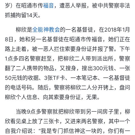
岁）在昭通市传
福音
，遭恶人举报，被中共警察非法
抓捕拘留14天。
柳欣是
全能神教会
的一名基督徒，在2018年1月
8日，她和另一名基督徒在昭通市传福音，她们正在
路上走着，被一恶人拦住索要身份证并报了警。下午
1点多四名警察赶至，把柳欣二人带到派出所，警察
翻了二人携带的物品，又搜身，搜出300元钱、一张
50元钱的收据、3张TF卡、一本笔记本、一名基督徒
的电话号码。随后，警察将柳欣二人分开铐上，盘问
柳欣个人信息、向其索要身份证，无果。
当晚9点多警察就把柳欣带到另一间房子里，柳
欣看见桌上放了三张卡，又进来两名警察，其中一个
自我介绍说：“我是专门抓信神这一块的，你们有一