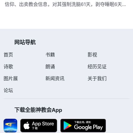
和特警…
信仰、出卖教会信息，对其强制洗脑61天，剥夺睡眠6天6
夜，致其身心备受摧残。 2017年7月27日晚上，李芳正在
一基督徒家聚会，4名警察突然闯入将她抓捕，押至派出所
审问。 审讯期间，一警察说他们已经跟踪李芳一个多月。
因李芳没有交…
网站导航
首页
书籍
影视
诗歌
朗诵
经历见证
图片展
新闻资讯
关于我们
论坛
下载全能神教会App