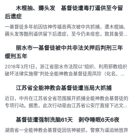
木棍抽、薅头发 基督徒遭毒打逼供至今留
后遗症
一基督徒多年前因信神传福音两次被中共抓捕，遭木棍抽、
薅头发等酷刑逼供留下后遗症，至今仍未痊愈，致其备受折
磨。 “警察把我的两个大拇指绑在一起，3个人把我按趴在
丽水市一基督徒被中共非法关押后判刑三年
地上，一个警察拿着一根长50公分，像擀面杖一样粗的木
棍使劲抽打我的后背和腿，我痛得剧烈挣扎，把绳子都挣脱
缓刑五年
了，他们至少打了3…
2018年3月1日，浙江省丽水市法院以“组织、利用邪教组织
破坏法律实施罪”判处全能神教会基督徒周凤珍（化名、
女，59岁）有期徒刑三年，缓刑五年，并处罚金人民币一
江苏省全能神教会基督徒遭当局大抓捕
万元。周凤珍，从看守所出来后，国保大队警察警告说：
“你的问题还没有说清楚，以后随时还会有收监的可能。”
近日，中共在江苏省全省范围展开抓捕全能神教会基督徒的
据周凤珍自述，2…
专项行动。据悉，此次行动是由江苏省公安厅直接下达文
件，全省统一行动，计划抓捕3000名全能神教会基督徒。
基督徒遭强制洗脑61天 剥夺睡眠6天6夜
截至目前，仅2018年10月24日这天，连云港市至少49名基
督徒遭抓捕。 案例一： 10月24日上午8点多，十多名警察
湖南省一全能神教会基督徒因信神被抓，警察为逼迫她放弃