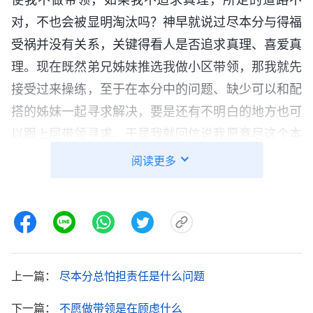
对，不也会被显明淘汰吗？神早就说过尽本分与得福
受祸并没有关系，关键得看人是否追求真理、喜爱真
理。现在既然弟兄姊妹推选我做小区带领，那我就先
接受过来操练，至于在本分中的问题、缺少可以和配
搭的姊妹一起寻求解决，要是还有不明白的地方也可
以跟上层带领寻求。于是我就回信说我愿意尽这个本
分，当我这样实行的时候心里感到平安踏实。
阅读更多
一天早上，我看到一个经历
见证
视频《不想做带
领的背后》，视频中有一段神的话很符合我的情形。
全能神
说：“
就一次简单的本分调整，人应该有顺服
的心态，神家让做什么就做什么，自己能做什么就做
上一篇：
尽本分总怕担责任是什么问题
什么，不管做什么都力所能及地做好，尽上全心、全
力，神作的没错，就这么简单的真理有点良心理智的
下一篇：
不愿做带领是在顾虑什么