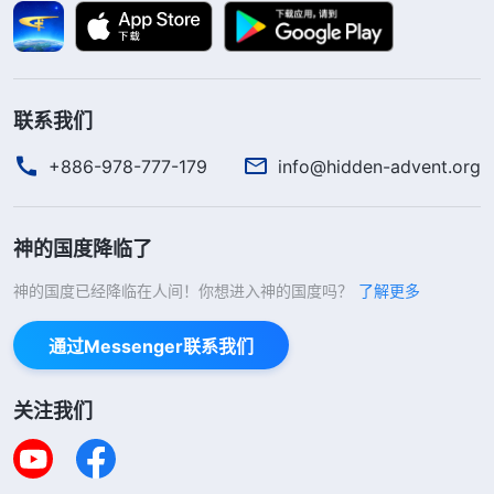
跟进工作的进度，即使对这方面工作是外行，一点不
通窍，也有办法作工作，你找通窍的、懂业务的人把
关、提建议，你从他们提的建议中找到合适的原则照
联系我们
样可以跟进工作。
”
《话・卷五 带领工人的职责・带领
+886-978-777-179
info@hidden-advent.org
神的话给了我实行的路途。虽然我
工人的职责（四）》
做小区带领还有很多业务不掌握，但神从来没有说过
什么业务都懂了才能尽这个本分。神的心意是让我在
神的国度降临了
实际的操练中注重寻求真理原则补足自己的缺少，逐
神的国度已经降临在人间！你想进入神的国度吗？
了解更多
步地进入真理实际。我在业务方面比较缺少，那就找
通过Messenger联系我们
懂业务的弟兄姊妹配搭，共同寻求真理原则解决工作
中的偏差、问题，实在不明白的还可以向上层带领寻
关注我们
求。如果我真尽心尽力配合了，最后因着自己身量
小、素质差确实胜任不了这个本分，那我可以提出辞
职，让带领给我安排一个适合自己的本分。明白了神