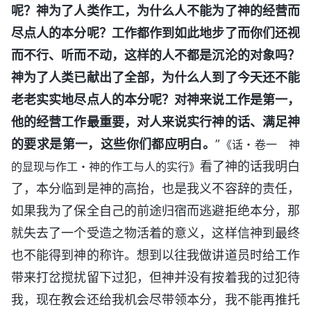
呢？神为了人类作工，为什么人不能为了神的经营而
尽点人的本分呢？工作都作到如此地步了而你们还视
而不行、听而不动，这样的人不都是沉沦的对象吗？
神为了人类已献出了全部，为什么人到了今天还不能
老老实实地尽点人的本分呢？对神来说工作是第一，
他的经营工作最重要，对人来说实行神的话、满足神
的要求是第一，这些你们都应明白。
”
《话・卷一 神
看了神的话我明白
的显现与作工・神的作工与人的实行》
了，本分临到是神的高抬，也是我义不容辞的责任，
如果我为了保全自己的前途归宿而逃避拒绝本分，那
就失去了一个受造之物活着的意义，这样信神到最终
也不能得到神的称许。想到以往我做讲道员时给工作
带来打岔搅扰留下过犯，但神并没有按着我的过犯待
我，现在教会还给我机会尽带领本分，我不能再推托