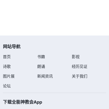
被撤换不是因着有这个地位，而是因着自己追求名誉
地位不作实际工作。但神家没有因此淘汰我，还给我
反省悔改的机会，继续安排我尽本分。又想到教会开
除的那些敌基督，他们也不是因为地位高被显明淘汰
的，而是他们一味地追求名誉地位，拉帮结伙搞嫉妒
纷争，给工作带来打岔搅扰，经过交通还死不悔改，
网站导航
最终才被淘汰了。从中看到，人如果不追求真理，不
首页
书籍
影视
管尽什么本分都会被显明淘汰的。
诗歌
朗诵
经历见证
我又琢磨，还有哪些不对的观点导致我不愿做小
图片展
新闻资讯
关于我们
区带领呢？后来意识到，我觉得小区带领是负责全盘
工作的，得会指导各项工作的业务，还得会分辨人，
论坛
否则就胜任不了这个本分，而我在业务方面有很多缺
少，所以就总想逃避。那我这个观点是否合乎真理
下载全能神教会App
呢？我想到神的话：“
作为带领安排完工作之后必须