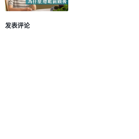
到敌基督信神就是为了得福得利，把得福看得比尽好
本分更重要。想到我在本分调整的事上流露出来的不
是跟敌基督一样吗？我能操练做小区带领应该感谢神
发表评论
的高抬，该把本分尽好满足神，可我却琢磨之前做讲
道员时因着没有及时撤换假带领留下过犯，如果做小
区带领，负责的工作多，那不是更容易留下过犯，显
明得更快吗？弄不好自己信神得福的希望就破灭了。
为了保住自己的前途归宿，我就想推托本分。一个正
常的本分调整，我却认为神要借着这个本分显明淘汰
我，我这不是误解神吗？以往我认为自己信神的心挺
单纯，不管教会安排我尽什么本分我都能顺服，那是
因着没有触及到我的利益，现在我觉得这个本分触及
到我的前途归宿我就能拒绝，看到我太没有人性了，
就是一个唯利是图的卑鄙小人！其实我之前做讲道员