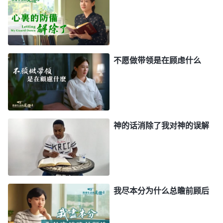
能有一丁点儿的马虎，否则被利用了怎么办？’所以
他就防备神家的带领工人，害怕人分辨看透他之后撤
换他，坏了他得福的梦，他认为必须得保住名誉地
位，这样才有得福的希望。敌基督把得福看得比天大
不愿做带领是在顾虑什么
比命大，比追求真理比性情变化都重要，比人蒙拯救
重要，比尽好本分做合格的受造之物更重要。他认为
做合格的受造之物、尽好本分、蒙拯救那都是小事，
不值得一提，不足挂齿，唯独得福这是一生永远都不
神的话消除了我对神的误解
能忘记的事，无论临到什么大事小情都与得福挂钩，
都要小心谨慎为自己留后路。
”
《话・卷四 揭示敌基
从
督・第十二条 没有地位或没有得福的希望就想退去》
神的话中看到，敌基督临到本分调整不是想着怎么顺
我尽本分为什么总瞻前顾后
服神、满足神的心意，而是先琢磨这个本分对自己的
名誉地位有没有利、会不会影响自己的结局归宿，看