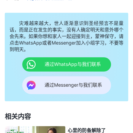
人都能实行出来，但敌基督就做不到。临到本分调
整，敌基督会立刻讲理、诡辩、反抗，心里不服，他
灾难越来越大，世人逐渐意识到圣经预言不是童
心里所存的是什么？猜忌、怀疑，然后就是用各种方
话，而是正在发生的事实，没有人确定明天和意外哪个
式试探，……他为什么能把一件简单的事搞得那么复
会先来。如果你想和家人一起迎接到主，蒙神保守，请
杂呢？原因只有一个：敌基督从来就不会顺服神家的
点击WhatsApp或者Messenger加入小组学习，不要等
到明天。
安排，他把自己的本分、名利地位始终与得福的希
望、以后的归宿紧紧联系在一起，好像他的名誉地位
通过WhatsApp与我们联系
一失去，得福得赏赐的希望就没有了，就等于要了他
的命了。他认为，‘我得小心，可不能大意啊！神
通过Messenger与我们联系
家、弟兄姊妹、带领工人甚至神都不可靠，都不是我
信靠的对象。人最可靠的、最值得信赖的就是自己，
自己如果不为自己打算那谁还能顾念你呢？谁还能考
相关内容
虑你的前途呢？谁还能考虑你以后是否得福呢？所以
我得为自己精心地筹划、精心地算计，不能失误，不
心里的防备解除了