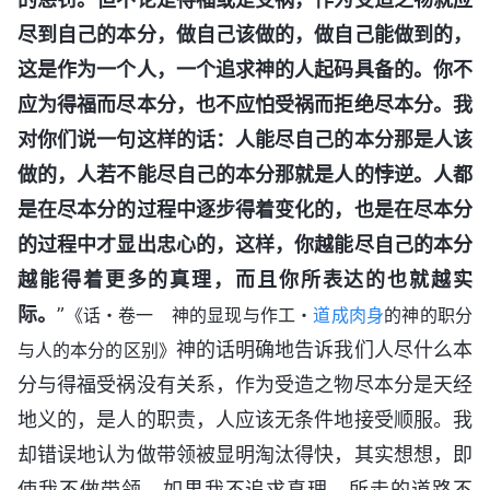
尽到自己的本分，做自己该做的，做自己能做到的，
这是作为一个人，一个追求神的人起码具备的。你不
应为得福而尽本分，也不应怕受祸而拒绝尽本分。我
对你们说一句这样的话：人能尽自己的本分那是人该
做的，人若不能尽自己的本分那就是人的悖逆。人都
是在尽本分的过程中逐步得着变化的，也是在尽本分
的过程中才显出忠心的，这样，你越能尽自己的本分
越能得着更多的真理，而且你所表达的也就越实
际。
”
《话・卷一 神的显现与作工・
道成肉身
的神的职分
神的话明确地告诉我们人尽什么本
与人的本分的区别》
分与得福受祸没有关系，作为受造之物尽本分是天经
地义的，是人的职责，人应该无条件地接受顺服。我
却错误地认为做带领被显明淘汰得快，其实想想，即
使我不做带领，如果我不追求真理，所走的道路不