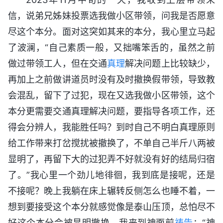
信，说弟兄姊妹投票选我做小区带领，问我是否愿意
尽这个本分。面对这突如其来的本分，我心里立马起
了波澜，“自己素质一般，又拙嘴笨舌的，虽然之前
做过带领工人，但在交通
真理
解决问题上比较缺少，
再加上之前做讲道员时没有及时撤换假带领，导致教
会混乱，留下了过犯，现在又选我做小区带领，这个
本分更需要交通真理解决问题，要指导各项工作，还
得会分辨人，我能胜任吗？到时自己不明白真理原则
给工作带来打岔搅扰被撤换了，不单自己半斤八两被
显明了，再留下大的过犯弄不好就没有好的结局归宿
了。”我心里一个劲儿地徘徊，我到底是接呢，还是
不接呢？晚上我躺在床上辗转反侧怎么也睡不着，一
想到要接受这个本分就感觉像是泰山压顶，总怕尽不
好这个本分会被显明撤换。我来到神面前
祷告
：“神