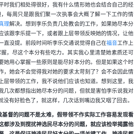
平时我们相处得很好，我有什么情形她也会结合自己的经
担，每周只是跟我们聚一次执事会大概了解一下工作的情
真理
解决。想到李乐负责几处教会的工作，如果她尽本分
应该跟李乐提一下，或者跟上层带领反映她的情况，让他
一直没提。前段时间听李乐交通说觉得自己在
福音
工作上
掌握，尽这个本分有些吃力。其实我心里清楚她素质还可
要她用心掌握一些原则是能尽好本分的。但是如果这个时
作，她会不会觉得我对她的要求太苛刻了？会不会因此情
上层带领的工作，我不说他们应该也知道。想到这里，我
我几次都想指出她尽本分的问题，但就是害怕李乐说我对
就没有好脸色了，就这样，几次话到嘴边我又咽了回去。
敌基督的问题不是太难，假带领不作实际工作容易发现看
这都涉及到搅扰神选民尽本分的问题，就应该检举揭露他
督，这是保证神选民尽好本分的一项关键工作，神选民都