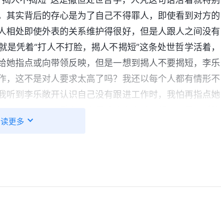
，其实背后的存心是为了自己不得罪人，即使看到对方的
人相处即使外表的关系维护得很好，但是人跟人之间没有
就是凭着“打人不打脸，揭人不揭短”这条处世哲学活着，
给她指点或向带领反映，但是一想到揭人不要揭短，李乐
作，这不是对人要求太高了吗？我还以每个人都有情形不
我听到李乐敞开认识自己没有跟进工作时，我怕再指点她
说了几句。外表看我好像是处处为李乐着想，但是背后隐
阅读更多
告状揭她的短，如果因为这事得罪她了她以后会记恨我给
配搭了。为了维护与她之间的关系，我一次次放弃实行真
好朋友，但是我对李乐没有一点儿真心和爱心。想到自己
什么问题也会指出来让我认识扭转，但是我为了不给自己
坏性情里却不管不顾。李乐意识不到自己的问题不能及时
真的是太自私卑鄙了！我哪是为她考虑，这分明就是看着
吗？反省到这儿，我才对“打人不打脸，揭人不揭短”这条