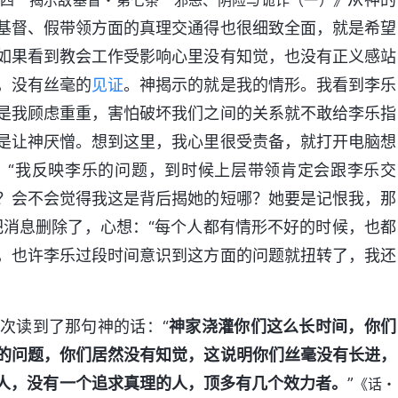
四 揭示敌基督・第七条 邪恶、阴险与诡诈（一）》
基督、假带领方面的真理交通得也很细致全面，就是希望
如果看到教会工作受影响心里没有知觉，也没有正义感站
，没有丝毫的
见证
。神揭示的就是我的情形。我看到李乐
是我顾虑重重，害怕破坏我们之间的关系就不敢给李乐指
是让神厌憎。想到这里，我心里很受责备，就打开电脑想
：“我反映李乐的问题，到时候上层带领肯定会跟李乐交
？会不会觉得我这是背后揭她的短哪？她要是记恨我，那
把消息删除了，心想：“每个人都有情形不好的时候，也都
，也许李乐过段时间意识到这方面的问题就扭转了，我还
次读到了那句神的话：“
神家浇灌你们这么长时间，你们
的问题，你们居然没有知觉，这说明你们丝毫没有长进，
人，没有一个追求真理的人，顶多有几个效力者。
”
《话・