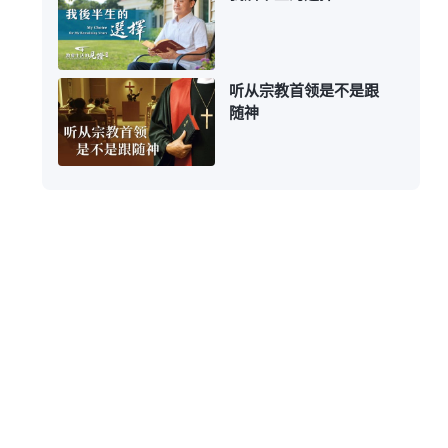
听从宗教首领是不是跟
随神