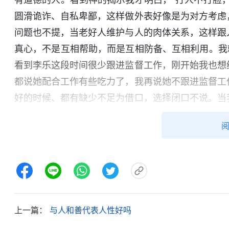
圆滑诡诈、自私卑鄙，这样做外表好像是为对方考虑
问题也不提，当老好人维护与人的肉体关系，这样跟
真心，不是互相帮助，而是互相防备、互相利用。我
看到李乐这段时间很少跟进监督工作，刚开始我也想
都说她配合工作有些吃力了，我再说她不跟进监督工
好的时候、都有缺少不足为借口，选择闭口不说。当
的问题是揭她的伤疤，就只是顺着她的话不疼不痒地
藏着卑鄙存心，就是怕她说我要求太高或者说我背后
我摆脸色，那我们以后就不会像现在这样轻松愉快地
理。表面看我跟李乐相处一团和气，好像无话不谈的
情形不好的时候李乐经常交通帮助我，看到我身上有
树敌，打着为人着想的幌子眼睁睁地看着李乐活在败
上一篇：
与人和善代表人性好吗
扭转情形，生命进入受亏损，也影响了教会工作。我
人要掉坑里了也不拉人一把，这不是老好人、黑心人