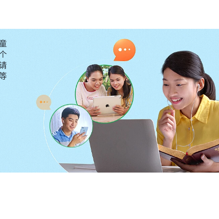
坏人，让人互相防备、互相利用，变得越来越自私冷漠没
越诡诈。
童
什么是帮助人。神说：“
个
那‘揭人不揭短’中‘揭’这个字好不
请
层意思？
（没有。）
我从人类的语言中理解到的这个‘揭’没
要等
人的一些问题、缺欠，或者一些不为人知的事情、行为，
短’的‘揭’字的意思。如果两个人相处得来，互相知心，彼
、得到帮助，不妨坐下来把问题开诚布公地说清楚、讲明
神的话扭转了我不对的
于追求真理・什么是追求真理（八）》
揭露别人的问题、缺欠，存心目的不是为了帮助人，而是带
，这样做只会给人带来伤害、打击，对人没有任何的造就
方身上的问题真心想帮助他，让他认识到问题的性质能及时
看到李乐的问题已经影响到工作了，给她指出来是想让她
带领掌握李乐的情况及时帮助她，这样才不会耽误教会工