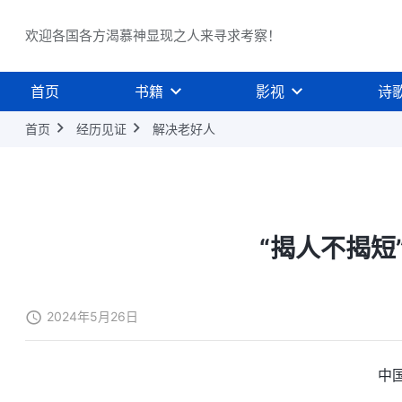
欢迎各国各方渴慕神显现之人来寻求考察！
首页
书籍
影视
诗
首页
经历见证
解决老好人
“揭人不揭短
2024年5月26日
中