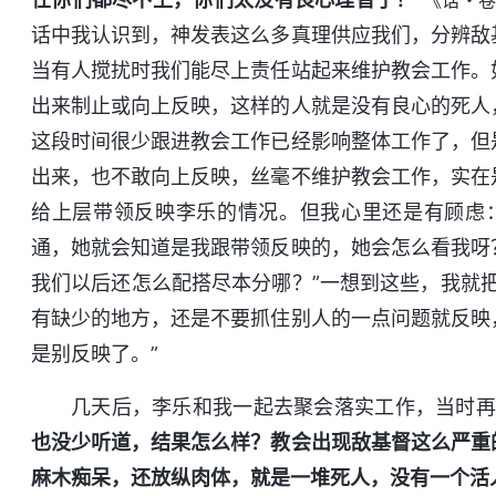
《话・卷
话中我认识到，神发表这么多真理供应我们，分辨敌
当有人搅扰时我们能尽上责任站起来维护教会工作。
出来制止或向上反映，这样的人就是没有良心的死人
这段时间很少跟进教会工作已经影响整体工作了，但
出来，也不敢向上反映，丝毫不维护教会工作，实在
给上层带领反映李乐的情况。但我心里还是有顾虑
通，她就会知道是我跟带领反映的，她会怎么看我呀
我们以后还怎么配搭尽本分哪？”一想到这些，我就
有缺少的地方，还是不要抓住别人的一点问题就反映
是别反映了。”
几天后，李乐和我一起去聚会落实工作，当时再
也没少听道，结果怎么样？教会出现敌基督这么严重
麻木痴呆，还放纵肉体，就是一堆死人，没有一个活