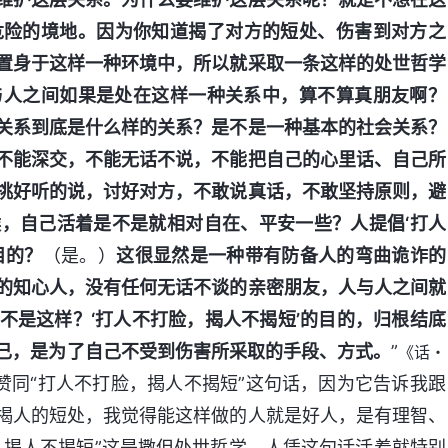
危险的境地。因为你知道揭了对方的短处、伤害到对方之
置身于这样一种环境中，所以就采取一条这样的处世哲学
与人之间如果是处在这样一种关系中，算不算真朋友啊？
关系到底是什么样的关系？是不是一种基本的社会关系？
不能深交，不能无话不说，不能把自己的心里话、自己所
挑好听的说，讨好对方，不敢说真话，不敢坚持原则，避
，自己活着是不是就相对自在、平安一些？人提倡‘打人
目的？
（是。）
这很显然是一种带有防备人的弯曲诡诈的
的知心人，没有任何无话不谈的亲密朋友，人与人之间就
不是这样？‘打人不打脸，揭人不揭短’的目的，归根结底
己，是为了自己不受到伤害所采取的手段、方式。
”
《话・
赞同“打人不打脸，揭人不揭短”这句话，因为它告诉我跟
揭人的短处，我觉得能这样做的人就是好人，是有理智、
，揭人不揭短”这是撒但处世哲学，人凭这句话活着就特别