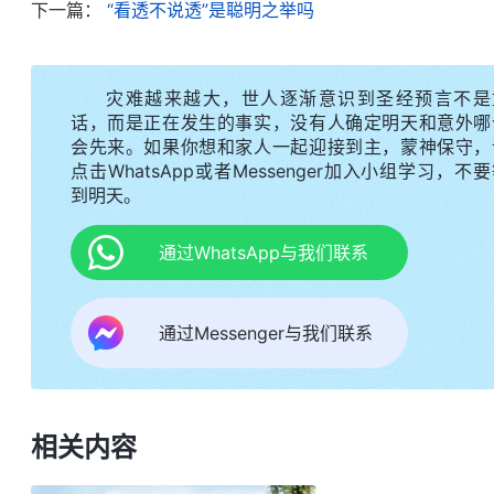
下一篇：
“看透不说透”是聪明之举吗
撒但哲学有了些分辨。撒但就是借着这些处世哲学败
有人性。如果我继续凭着这条撒但哲学活着只会越来
灾难越来越大，世人逐渐意识到圣经预言不是
后来我又看了一段神的话，明白了什么是揭短、
话，而是正在发生的事实，没有人确定明天和意外哪
会先来。如果你想和家人一起迎接到主，蒙神保守，
好？这里的‘揭’有没有神话中揭示人、揭露人的那一
点击WhatsApp或者Messenger加入小组学习，不
有这一层意思，它是带点恶意地揭露人的性质，揭露
到明天。
还有背后的一些阴谋或者思想观点，这就是‘揭人不揭
通过WhatsApp与我们联系
此之间没有隔阂，也想让对方从自己身上得到益处
白，这是正当的，这就不是揭短了。
”
《话・卷六 关
通过Messenger与我们联系
看事观点。“揭人不揭短”中的“揭短”是带着恶意去
着一些阴险的存心，是为了达到自己不可告人的目的
益处；而神所说的“揭露”则是正面事物，是看到对
扭转，这样的揭露对人有益处，这就不是在揭短。我
相关内容
认识扭转，能把本分尽好，我向带领反映也是为了让