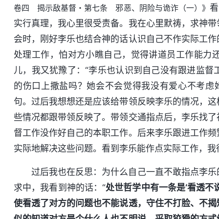
看
卷四 揭示敌基督・第七条 邪恶、阴险与诡诈（一）》
实行真理，我心里很受责备。我在心里默祷，求神带
会时，刚好李乐也结合神的话认识自己不作实际工作
处理工作，怕对方小瞧自己，觉得讲道员工作能力
儿，我又犹豫了：“李乐也认识到自己没有跟进监督
的伤口上撒盐吗？她会不会觉得我没有爱心不考虑
句。过后我想想还是应该给带领反映李乐的情况，这
些情况都跟带领反映了。带领交通指点后，李乐找了
督工作没作好自己的本职工作。后来李乐跟进工作频
实际地解决这些问题。看到李乐能作点实际工作，我
过后我也在反思：为什么自己一直不敢指点李乐
求中，我看到神的话：“
处世哲学中有一条是‘看透不
使看透了对方的问题也不能说透，守住不打脸、不揭
似的知道对方是个什么人也不明说，采取狡猾的方式