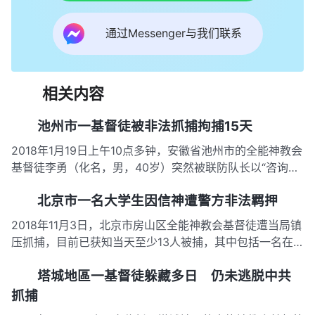
通过Messenger与我们联系
相关内容
池州市一基督徒被非法抓捕拘捕15天
2018年1月19日上午10点多钟，安徽省池州市的全能神教会
基督徒李勇（化名，男，40岁）突然被联防队长以“咨询事
情”为由叫到小区值班室，不到5分钟，3名警察也随即赶
北京市一名大学生因信神遭警方非法羁押
到，警察向李勇盘问道：“你在家信全能神对吧？你还接待
传福音人员是吧？”随后便将李勇强行带回家，又有5名警察
2018年11月3日，北京市房山区全能神教会基督徒遭当局镇
跟进家。…
压抓捕，目前已获知当天至少13人被捕，其中包括一名在
校大学生，现被警方羁押在看守所，不准任何人探视。据内
塔城地區一基督徒躲藏多日 仍未逃脱中共
部人士透露，被捕的基督徒此前已被警察跟踪数月。 11月3
日凌晨5点多，在北京市某大学就读的小健（化名，男）被
抓捕
国保队警察…