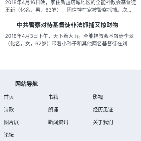
2018年4月16日晚，家住新疆塔城地区的全能神教会基督徒
王新（化名，男，63岁），因信神在家被警察抓捕。次日
晚，警察告知他儿子：“你每个星期到文化室去一次，通过
中共警察对待基督徒非法抓捕又掠财物
视频和你爸好好沟通沟通！” 据了解，这已是王新第二次因
信神被中共警察抓捕了。2012年12月8日，王新因传福音被
2018年4月3日下午，天下着大雨。全能神教会基督徒李翠
当地警…
（化名，女，62岁）带着小孙子和其他两名基督徒在刘丽
（化名，女，50岁） 家聚会。3点多聚会完，两名基督徒
冒雨先回家。不一会儿，一名警察又把一名基督徒推拽回
来，嘴里还骂骂咧咧：“妈的，还想跑！都不许动，手抱头
蹲下！我早就想…
网站导航
首页
书籍
影视
诗歌
朗诵
经历见证
图片展
新闻资讯
关于我们
论坛