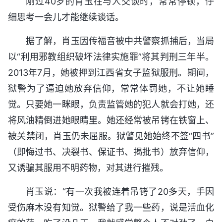
刚过40岁的肖玉在与人交谈时，常常停顿，仔
细思考一会儿才能继续谈话。
据了解，肖玉因传福音被中共警察抓捕后，当局
以“利用邪教组织破坏法律实施罪”将其判刑三年半。
2013年7月，她被押到江西省女子监狱服刑。期间，
狱警为了逼迫她放弃信仰，常常体罚她，不让她睡
觉。只要她一眯眼，负责监管她的犯人就会打她，还
将风油精倒进她眼睛里。她还经常被吊铐在铁窗上、
被关禁闭，肖玉仍未屈服。狱警见她始终不签“四书”
（即悔过书、决裂书、保证书、揭批书）放弃信仰，
又诱骗其服用不明药物，对其进行摧残。
肖玉说：“有一次我被连着吊铐了20多天，手因
受伤麻木没有知觉。狱警给了我一些药，说是活血化