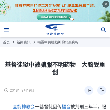
首页
新闻资讯
揭露中共抵挡神的邪恶真相
基督徒狱中被骗服不明药物 大脑受重
创
2018年9月19日
全能神教会
一基督徒因传
福音
被判刑三年半，服