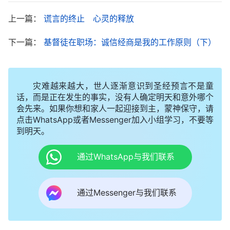
发现，有一款生态板与客户看好的外表一模一样，但
上一篇：
谎言的终止 心灵的释放
只要一百二十元一张，每张差价八十元。许军估算了
下一篇：
基督徒在职场：诚信经商是我的工作原则（下）
一下，如果他偷梁换柱，在材料上就能很轻松地赚到
三千二百元。在金钱利益的驱使下许军选择了以次充
好的卑鄙手段，把赚到的差价装进了自己的腰包，他
灾难越来越大，世人逐渐意识到圣经预言不是童
虽然心里也感到不踏实，但又安慰自己，并为自己找
话，而是正在发生的事实，没有人确定明天和意外哪个
会先来。如果你想和家人一起迎接到主，蒙神保守，请
理由说现在社会都这样，有钱不赚是王八蛋！
点击WhatsApp或者Messenger加入小组学习，不要等
到明天。
良心谴责 备受煎熬
通过WhatsApp与我们联系
就这样，许军学会了用各种手段赚取不义之财，
他的钱包是鼓了，曾经的愿望也实现了，可他却并不
高兴，心里总有一种莫名的恐惧感，良心也备受谴
通过Messenger与我们联系
责，生怕有一天被客户揭穿他欺骗人的卑鄙手段，到
时名声扫地。有一次，许军陪客户买完材料后，客户