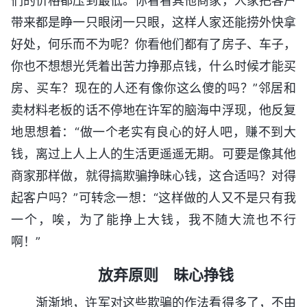
们的价格都压到最低。你看看其他商家，人家把客户
带来都是睁一只眼闭一只眼，这样人家还能捞外快拿
好处，何乐而不为呢？你看他们都有了房子、车子，
你也不想想光凭着出苦力挣那点钱，什么时候才能买
房、买车？现在的人还有像你这么傻的吗？”邻居和
卖材料老板的话不停地在许军的脑海中浮现，他反复
地思想着：“做一个老实有良心的好人吧，赚不到大
钱，离过上人上人的生活更遥遥无期。可要是像其他
商家那样做，就得搞欺骗挣昧心钱，这合适吗？对得
起客户吗？”可转念一想：“这样做的人又不是只有我
一个，唉，为了能挣上大钱，我不随大流也不行
啊！”
放弃原则 昧心挣钱
渐渐地，许军对这些欺骗的作法看得多了，不由