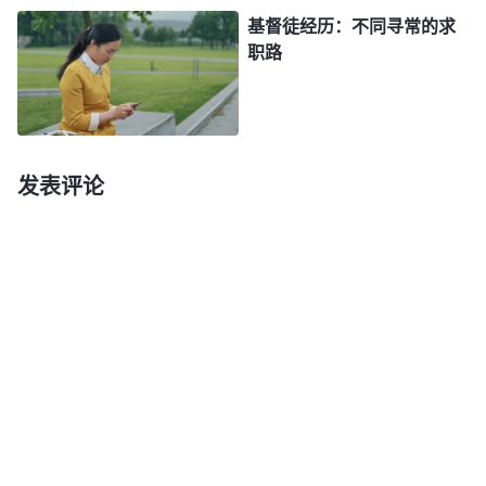
不安，整天都活在恐惧与痛苦中。每当夜深人静时，
基督徒经历：不同寻常的求
职路
许军就常常自问：“如果我不用欺骗的手段做生意
了，这样心里是踏实了，但还能赚到钱吗？”许军很
纠结，他感觉活得越来越压抑，甚至觉得活着没有意
思，不知这样的日子何时才是头啊！
发表评论
神光照耀 柳暗花明
人的尽头是神的起头，就在许军痛苦、迷惘时，
神的末世
福音
临到了他。通过与弟兄姊妹一起聚会交
通神的话，许军知道了人是神造的，神是人生命的源
头，人一生的命运如何都在神的手中主宰、安排，不
由人自己选择。人活着虚空、痛苦，都是因着人被撒
但败坏后，活在了撒但的权下，被“人不为己，天诛
地灭”“人为财死，鸟为食亡”等撒但毒素苦害，否认