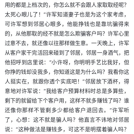
用的都是上档次的，你怎么就不会跟人家取取经呢？
太死心眼儿了！”许军知道妻子也是为这个家考虑，
可许军想到邻居心眼多，他能挣钱也是靠坑骗得来
的，从他那取的经不就是怎么欺骗客户吗？许军心里
过意不去，就还像以往那样做生意。一天晚上，许军
从客户家干完活回来碰到了邻居，邻居一身酒气，把
他招呼到店里说：“小许呀，你明明手艺比我好，但
你挣的钱却没我多，你知道这是为什么吗？我看你这
人挺实在，就跟你透个实底吧！”邻居放下酒杯，得
意地对许军说：“我给客户预算材料时总是多算些，
剩下的就留给下个客户用，这样不就多赚钱了吗？谁
还像你那样不管剩多少都给客户退回去。”许军听
了，心想：这不就是骗人吗？他直言不讳地对邻居
说：“这种做法是赚钱多，可这不是明摆着骗人吗？