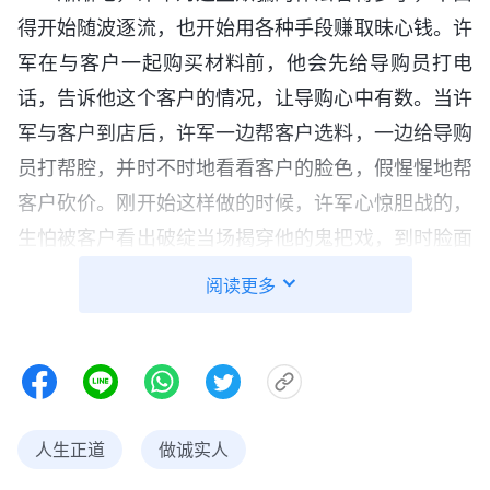
得开始随波逐流，也开始用各种手段赚取昧心钱。许
军在与客户一起购买材料前，他会先给导购员打电
话，告诉他这个客户的情况，让导购心中有数。当许
军与客户到店后，许军一边帮客户选料，一边给导购
员打帮腔，并时不时地看看客户的脸色，假惺惺地帮
客户砍价。刚开始这样做的时候，许军心惊胆战的，
生怕被客户看出破绽当场揭穿他的鬼把戏，到时脸面
尽失。所以整个过程许军都很紧张，直到客户把材料
阅读更多
款结清时，他才松了一口气。虽然这个过程令许军很
痛苦，甚至还有一种偷人家的东西怕被人捉住的那种
恐惧感，但这些难受与不安立时被返利带来的喜悦取
代了。慢慢地，随着欺骗的次数增多，许军的胆子也
越来越大。一次，许军接到一个包工包料的工程，预
人生正道
做诚实人
算中的生态板是两百元一张，结果在选料的过程中他