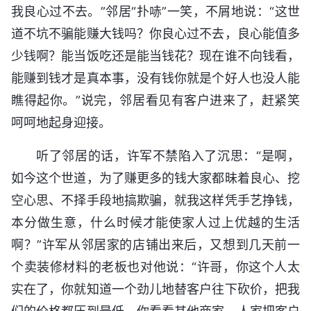
我良心过不去。”邻居“扑哧”一笑，不屑地说：“这世
道不坑不骗能赚大钱吗？你良心过不去，良心能值多
少钱啊？能当饭吃还是能当钱花？现在谁不向钱看，
能赚到钱才是真本事，没有钱你就是个好人也没人能
瞧得起你。”说完，邻居看见有客户进来了，赶紧笑
呵呵地起身迎接。
听了邻居的话，许军不禁陷入了沉思：“是啊，
如今这个世道，为了赚更多的钱大家都昧着良心、挖
空心思、不择手段地搞欺骗，就我这样凭手艺挣钱，
本分做生意，什么时候才能使家人过上优越的生活
啊？”许军从邻居家的店铺出来后，又想到几天前一
个卖装修材料的老板也对他说：“许哥，你这个人太
实在了，你就知道一个劲儿地替客户往下砍价，把我