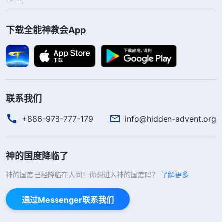
人，心甘情愿地接受了这些潮流，接受了来自撒但的
生存观点、撒但的人生哲学与价值观，接受了撒但告
下载全能神教会App
诉给人的怎么对待生活与撒但‘赐’给人的生存的方
式，人没有力量去反抗，人也没有能力去反抗，更没
有意识去反抗。
”
《话・卷二 关于认识神・独一无二的
神自己 六》
联系我们
神的话使许军明白了，撒但就是借着各种邪恶潮
+886-978-777-179
info@hidden-advent.org
流熏陶、扭曲人的思想，使人分不清正反面事物，把
金钱、名利看为人生的追求目标，为得到这些不择手
神的国度降临了
段，丧失人性、理智、良心与人格。许军想到他刚开
始做生意时，还能本分做人，诚心待客，但在“人不
神的国度已经降临在人间！你想进入神的国度吗？
了解更多
为己，天诛地灭”“人为财死，鸟为食亡”“金钱至上”
通过Messenger联系我们
“金钱不是万能的，但没有钱是万万不能的”这些撒但
生存法则的熏陶下，他认可了有钱就有一切，有了钱