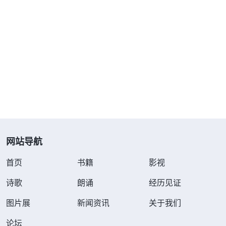
神、远离神造成的。许军看到神的话说：“
这一次一
次的潮流，它都带着一种邪气，这个邪气让人不断地
堕落，让人的道德越来越下降，让人的人格品质也越
来越下降，甚至可以说以至于到现在，多数人没有人
格，没有人性，也没有良心，更没有理智。那这些潮
流是什么呢？这个潮流你用眼睛看不到。当一股潮流
吹来的时候，也可能只有少部分人做了急先锋，开始
做这样的事，开始接受这样的思想，开始接受这样的
观点；但是多数的人呢，还是在不知不觉当中不断地
网站导航
被这样的潮流所感染，所同化，所吸引，以至于人都
首页
书籍
影视
不知不觉地，不由自主地接受了这样的潮流，以至于
诗歌
朗诵
经历见证
被这样的潮流所淹没，所控制。一次一次这样的潮流
让本来身心就不健全的人，让本来就不知道什么是
真
图片展
新闻资讯
关于我们
理
的人，让本来就对正面事物与反面事物毫无分辨的
论坛