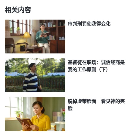
发现许军和店老板卖给他的太贵就前来理论，还威胁
相关内容
说他在物业局有熟人，让许军给他找回差价，不然就
审判刑罚使我得变化
要告发许军和材料店老板。幸亏导购员凭着三寸不烂
之舌才把客户安抚下来，此事才不了了之。之后，许
军一想到有朝一日自己会被客户揭穿就心惊胆战的，
常常会在睡梦中被惊醒，吓出一身冷汗。那段日子，
许军活得很痛苦，但又无力摆脱。后来，许军跟一个
基督徒在职场：诚信经商是
我的工作原则（下）
客户谈生意时，客户跟许军讲起他的一个朋友不到四
十岁，身家已经过亿，在酒后下台阶时不小心摔倒，
当场摔死了。客户感慨地说：“人活着都在拼命赚
钱，可再多的钱却买不回生命呀！”这件事对许军的
脱掉虚荣脸面 看见神的笑
脸
触动很大，他不由得回顾自己来城市打拼近三十年，
起早贪黑拼命挣钱，虽然拥有了房子、车子，生活也
富裕了，但他却一点都喜乐不起来，因着搞欺骗良心