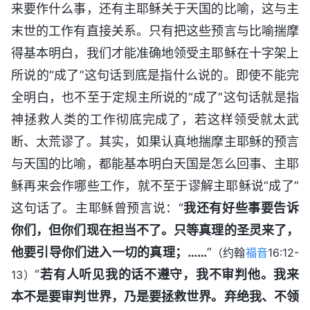
来要作什么事，还有主耶稣关于天国的比喻，这与主
末世的工作有直接关系。只有把这些预言与比喻揣摩
得基本明白，我们才能准确地领受主耶稣在十字架上
所说的“成了”这句话到底是指什么说的。即使不能完
全明白，也不至于定规主所说的“成了”这句话就是指
神拯救人类的工作彻底完成了，若这样领受就太武
断、太荒谬了。其实，如果认真地揣摩主耶稣的预言
与天国的比喻，都能基本明白天国是怎么回事、主耶
稣再来会作哪些工作，就不至于谬解主耶稣说“成了”
这句话了。主耶稣曾预言说：“
我还有好些事要告诉
你们，但你们现在担当不了。只等真理的圣灵来了，
他要引导你们进入一切的真理；……
”
（约翰
福音
16:12-
“
若有人听见我的话不遵守，我不审判他。我来
13）
本不是要审判世界，乃是要拯救世界。弃绝我、不领