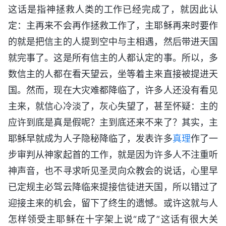
这话是指神拯救人类的工作已经完成了，就因此认
定：主再来不会再作拯救工作了，主耶稣再来时要作
的就是把信主的人提到空中与主相遇，然后带进天国
就完事了。这是所有信主的人都认定的事。所以，多
数信主的人都在看天望云，坐等着主来直接被提进天
国。然而，现在大灾难都降临了，许多人还没有看见
主来，就信心冷淡了，灰心失望了，甚至怀疑：主的
应许到底是真是假呢？主到底还来不来了？其实，主
耶稣早就成为人子隐秘降临了，发表许多
真理
作了一
步审判从神家起首的工作，就是因为许多人不注重听
神声音，也不寻求听见圣灵向众教会的说话，心里早
已定规主必驾云降临来提接信徒进天国，所以错过了
迎接主来的机会，留下了终生的遗憾。或许这就与人
怎样领受主耶稣在十字架上说“成了”这话有很大关