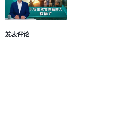
字架到底完成了什么工作？达到了什么果效？信主的
人应该清楚，因为圣经里把这个事实记载得很清楚、
很明白。主耶稣来了，就是为了救赎人类。主耶稣被
发表评论
钉在十字架上亲自作了人类的赎罪祭，担当了人的
罪，使人不再被律法定罪、处死，人只要信主耶稣，
向主
祷告
认罪，罪就得着赦免，能享受神所赐给的丰
富的恩典，也就是蒙恩得救了，这是主耶稣救赎工作
达到的果效。我们虽然信主罪得赦免了，但不可否认
的是，我们还是身不由己地常常犯罪，过着犯罪认
罪、认罪犯罪这样循环的生活，并没有脱离罪，这说
明什么？这就说明我们里面还有犯罪的本性、还有撒
但性情，这就没法解决在罪得赦免之后还能继续常常
犯罪的问题。所有信主的人都被困惑在这里，感到太
痛苦了。神的话说：“
你们要圣洁，因为我是圣洁