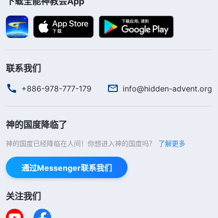
下载全能神教会App
他只完成了救赎全人类的工作，只是作了人的赎罪
祭，并未将人的败坏性情都脱去。要将人从撒但的权
势之下完全拯救出来，不仅需要耶稣作赎罪祭来担当
人的罪，而且还得需要神作更大的工作将人被撒但败
联系我们
坏的性情完全脱去。所以，在人的罪得着了赦免之
后，神又重返肉身带领人进入新的时代，开始了刑罚
+886-978-777-179
info@hidden-advent.org
审判的工作，这工作将人类带入了更高的境界。凡是
顺服在他权下的人将享受更高的真理，得着更大的祝
神的国度降临了
福，真正活在了光中，得着了真理、道路、生命。
”
神的国度已经降临在人间！你想进入神的国度吗？
了解更多
《话・卷一 神的显现与作工・写在前面的话》
通过Messenger联系我们
“
借着这一步审判刑罚的工作，使人对自己里面
污秽败坏的实质完全认识到，而且能够完全变化，成
关注我们
为被洁净的人，这样，人才有资格归到神的宝座前。
今天所作的这一切的工作都是为了让人能够得洁净，