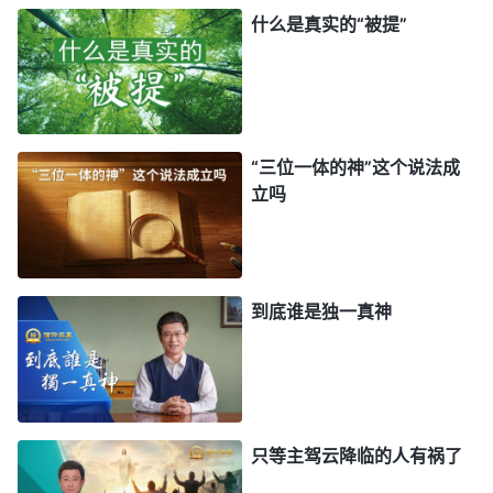
个万民都要哀哭的下场。这就应验了《启示录》的预
什么是真实的“被提”
言：“
看哪，他驾云降临！众目要看见他，连刺他的
人也要看见他，地上的万族都要因他哀哭。
”
（启示录
1:7）
“三位一体的神”这个说法成
有许多人肯定会问，到底该怎样领受主耶稣在十
立吗
字架上说“成了”这话呢？其实很简单，主耶稣说话都
是特别现实的、实际的，所以主耶稣说“成了”这话，
肯定是指主所作的救赎工作说的。人把主说的这么现
到底谁是独一真神
实、实际的话硬给理解成是指神拯救人类的工作完成
了，这就太武断了，因为神拯救人类的工作只是作了
一半，还有一步最关键的审判工作在末世来作，你怎
么就认定主耶稣说的“成了”这话是指神拯救人类的工
作已彻底作完了呢？这是不是有点儿太荒唐、太离谱
只等主驾云降临的人有祸了
了？主耶稣是因为什么被钉在十字架上的？他被钉十