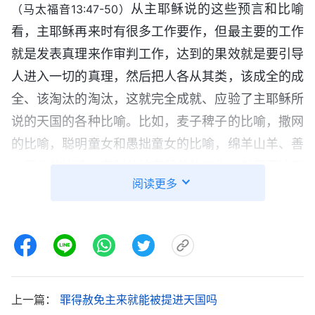
从主耶稣说的这些预言和比喻
（马太福音13:47-50）
看，主耶稣再来时有很多工作要作，但最主要的工作
就是发表真理来作审判工作，达到的果效就是要引导
人进入一切的真理，然后把人各从其类，该成全的成
全、该淘汰的淘汰，这就完全成就、应验了主耶稣所
说的天国的各种比喻。比如，麦子稗子的比喻，撒网
的比喻，聪明童女和愚拙童女的比喻，绵羊山羊、善
仆恶仆的比喻。审判从神家起首的工作，就是要达到
阅读更多
把麦子和稗子分开、善仆恶仆分开、喜爱真理的与吃
饼得饱的分开，聪明童女赴上羔羊婚筵被神成全得
着，愚拙童女因着不听神的声音而被撇弃落在灾难中
哀哭切齿，这就是借着审判工作将人都各从其类、赏
善罚恶，这就完全应验了《启示录》的预言：“
不义
上一篇：
罪得赦免主来就能被提进天国吗
的，叫他仍旧不义；污秽的，叫他仍旧污秽；为义