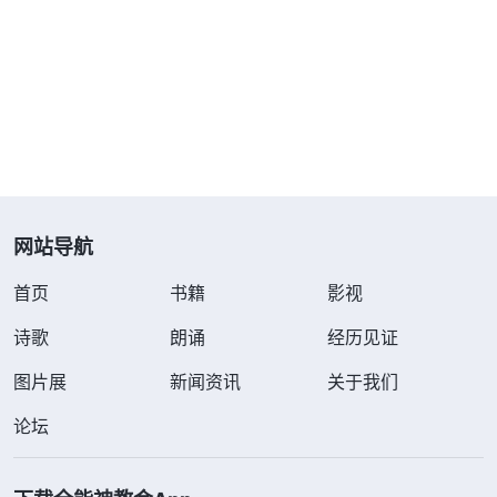
的。
”
神是公义、圣洁的，非圣洁没有
（利未记11:45）
人能见主，像这样还能常常犯罪抵挡神的人，怎么能
有资格进入神的国呢？既然人还没有彻底脱离罪恶达
到圣洁，那神拯救人类的工作能结束吗？神既要拯救
人，就要拯救彻底，神的工作绝不会半途而废，所以
主耶稣多次预言末世他必要再来。末世，主耶稣早已
回来了，就是道成肉身的全能神。全能神在主耶稣救
网站导航
赎工作的基础上，发表真理作了末世审判工作，就是
首页
书籍
影视
为了洁净人的败坏性情，使人脱离罪的捆绑、辖制，
诗歌
朗诵
经历见证
把人类从撒但权下彻底拯救出来，最终带入神的国
图片展
新闻资讯
关于我们
度。等全能神末世所作的审判工作结束了，神拯救人
类的工作才彻底完成了。
论坛
全能神说：“
耶稣来在人中间作了许多工作，但