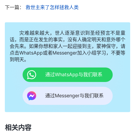
的，叫他仍旧为义；圣洁的，叫他仍旧圣洁。
”
（启示
下一篇：
救世主来了怎样拯救人类
“
看哪，我必快来！赏罚在我，要照各人所
录22:11）
行的报应他。
”
如果我们真明白主耶稣
（启示录22:12）
的预言，看见主末世再来主要是发表真理作审判工
灾难越来越大，世人逐渐意识到圣经预言不是童
话，而是正在发生的事实，没有人确定明天和意外哪个
作，将人各从其类来定规人的结局，我们还敢认定主
会先来。如果你想和家人一起迎接到主，蒙神保守，请
耶稣在十字架上说“成了”是指神拯救人类的工作彻底
点击WhatsApp或者Messenger加入小组学习，不要等
到明天。
完成了吗？还能愚蠢地观天望云等候主耶稣驾云降
临，被提在空中与主相遇吗？还能随意定罪神末世显
通过WhatsApp与我们联系
现作工所发表的一切真理吗？还能肆无忌惮地否认主
再来是
道成肉身
成为人子来作末世审判工作吗？现在
通过Messenger与我们联系
大灾难已经降临了，很多宗教人还在做着“主肯定会
再来，不会撇弃我们的”这样的美梦，现在该醒悟
了。若再不醒悟，等大灾难过后
全能神
向万民公开显
相关内容
现，那时已是神更换天地的时候了，宗教界只能落得