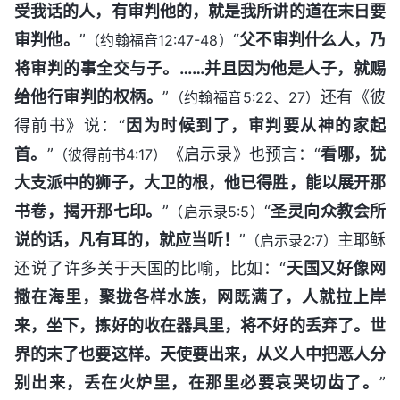
受我话的人，有审判他的，就是我所讲的道在末日要
审判他。
”
“
父不审判什么人，乃
（约翰福音12:47-48）
将审判的事全交与子。……并且因为他是人子，就赐
给他行审判的权柄。
”
还有《彼
（约翰福音5:22、27）
得前书》说：“
因为时候到了，审判要从神的家起
首。
”
《启示录》也预言：“
看哪，犹
（彼得前书4:17）
大支派中的狮子，大卫的根，他已得胜，能以展开那
书卷，揭开那七印。
”
“
圣灵向众教会所
（启示录5:5）
说的话，凡有耳的，就应当听！
”
主耶稣
（启示录2:7）
还说了许多关于天国的比喻，比如：“
天国又好像网
撒在海里，聚拢各样水族，网既满了，人就拉上岸
来，坐下，拣好的收在器具里，将不好的丢弃了。世
界的末了也要这样。天使要出来，从义人中把恶人分
别出来，丢在火炉里，在那里必要哀哭切齿了。
”