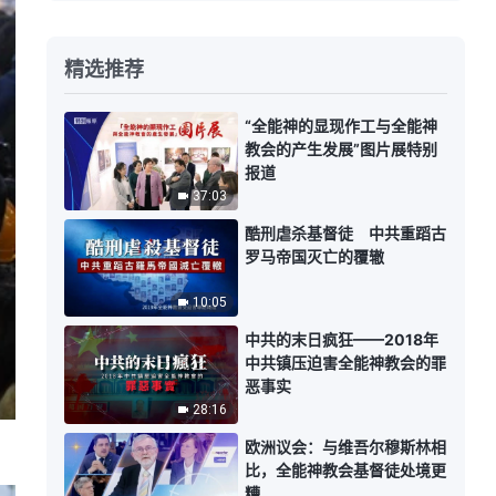
精选推荐
“全能神的显现作工与全能神
教会的产生发展”图片展特别
报道
37:03
酷刑虐杀基督徒 中共重蹈古
罗马帝国灭亡的覆辙
10:05
中共的末日疯狂——2018年
中共镇压迫害全能神教会的罪
恶事实
28:16
欧洲议会：与维吾尔穆斯林相
比，全能神教会基督徒处境更
糟