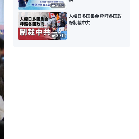
5:46
人权日多国集会 呼吁各国政
府制裁中共
8:31