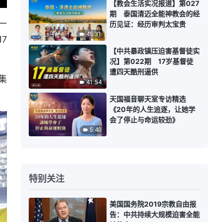
【教会生活实况报道】第027
期 泰国清迈全能神教会的经
一
历见证：经历审判太宝贵
45:31
7
【中共暴政镇压迫害基督徒实
况】第022期 17岁基督徒
遭四天酷刑逼供
集
41:54
天国福音聊天室专访精选
《20年的人生追逐，让她学
会了停止与命运较劲》
5:40
特别关注
美国国务院2019宗教自由报
告：中共持续大规模迫害全能