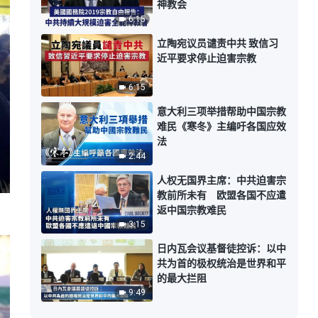
神教会
6:15
立陶宛议员谴责中共 致信习
近平要求停止迫害宗教
6:15
意大利三项举措帮助中国宗教
难民《寒冬》主编吁各国应效
法
2:44
人权无国界主席：中共迫害宗
教前所未有 欧盟各国不应遣
返中国宗教难民
3:15
日内瓦会议基督徒控诉：以中
共为首的极权统治是世界和平
的最大拦阻
9:49