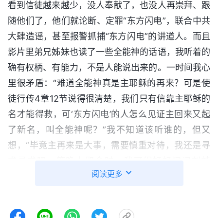
看到信徒越来越少，没人奉献了，也没人再崇拜、跟
随他们了，他们就论断、定罪“东方闪电”，联合中共
大肆造谣，甚至报警抓捕“东方闪电”的讲道人。而且
影片里弟兄姊妹也读了一些全能神的话语，我听着的
确有权柄、有能力，不是人能说出来的。一时间我心
里很矛盾：“难道全能神真是主耶稣的再来？可是使
徒行传4章12节说得很清楚，我们只有信靠主耶稣的
名才能得救，可‘东方闪电’的人怎么见证主回来又起
了新名，叫全能神呢？”我不知道该听谁的，但又
想，“毕竟主再来是大事，需要慎重对待，我还是寻
求寻求吧，等晚上聚会时，我可得好好问问刘姊
阅读更多
妹。”之后，我把影片发给了王弟兄，让他也谨慎对
待主再来的事，之后又把影片发给了刘姊妹。
揭开“除他以外，别无拯救”经文的真意