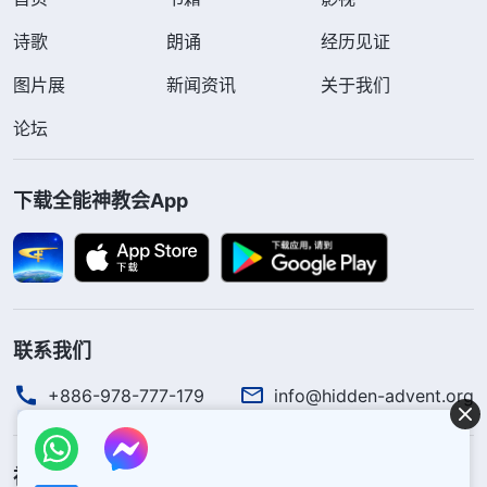
什么叫全能神呢？这有圣经根据吗？
诗歌
朗诵
经历见证
揭开神名的奥秘
图片展
新闻资讯
关于我们
就在这时，刘姊妹又接着谈道：“关于神的新
论坛
名，圣经中早有预言，如启示录3章12节：‘
得胜的，
我要叫他在我神殿中作柱子，他也必不再从那里出
下载全能神教会App
去。我又要将我神的名和我神城的名（这城就是从天
上、从我神那里降下来的新耶路撒冷），并我的新
名，都写在他上面。
’还有启示录1章8节：‘
我是阿拉
法，我是俄梅戛
（阿拉法、俄梅戛乃希腊字母首末二
字）
，是昔在、今在、以后永在的全能者。
’这两处
联系我们
经文明确预言末世神还有新的名字，就是全能者，也
+886-978-777-179
info@hidden-advent.org
就是全能神。那为什么主再来要用‘全能神’这个名字
呢？其实神在每个时代所使用的名字都不是随便取
神的国度降临了
的，都是有意义的，我们来看看全能神的话是怎么说