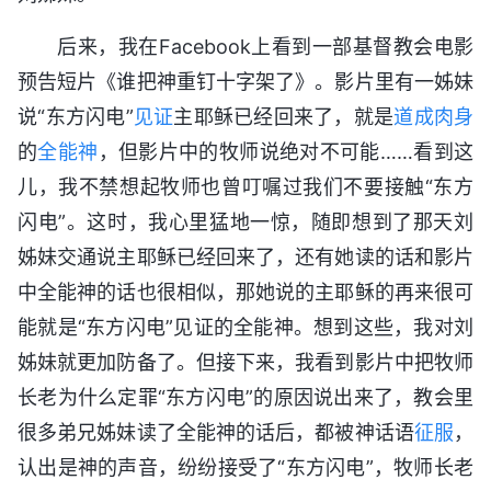
后来，我在Facebook上看到一部基督教会电影
预告短片《谁把神重钉十字架了》。影片里有一姊妹
说“东方闪电”
见证
主耶稣已经回来了，就是
道成肉身
的
全能神
，但影片中的牧师说绝对不可能……看到这
儿，我不禁想起牧师也曾叮嘱过我们不要接触“东方
闪电”。这时，我心里猛地一惊，随即想到了那天刘
姊妹交通说主耶稣已经回来了，还有她读的话和影片
中全能神的话也很相似，那她说的主耶稣的再来很可
能就是“东方闪电”见证的全能神。想到这些，我对刘
姊妹就更加防备了。但接下来，我看到影片中把牧师
长老为什么定罪“东方闪电”的原因说出来了，教会里
很多弟兄姊妹读了全能神的话后，都被神话语
征服
，
认出是神的声音，纷纷接受了“东方闪电”，牧师长老