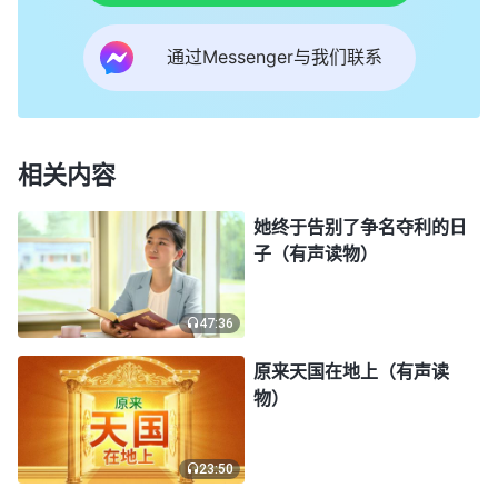
面对刘姊妹的反问，我一时不知该怎么回答，揣
摩着刘姊妹的话，我心想：“也对啊，耶和华是神，
通过Messenger与我们联系
主耶稣也是神，如果只有主耶稣才能拯救我们，
那‘
惟有我是耶和华，除我以外没有救主
’又该怎么解
释呢？看来这两节经文的意思不像我理解得那么简
相关内容
单。”
她终于告别了争名夺利的日
刘姊妹接着说：“神作律法时代的工作时，神的
子（有声读物）
名叫耶和华，当时的人只有接受耶和华神的带领，敬
拜耶和华神，遵行耶和华的道，按照神的要求做才能
47:36
得到神的看顾保守，那时神对人的要求是除了耶和华
原来天国在地上（有声读
神之外不可敬拜别的神。但当神开展新工作之后，神
物）
的名随之就会改变，我们只有接受神的新名、祷告神
的新名才能得到神的称许。就像恩典时代，神的名不
23:50
再叫耶和华，而是叫耶稣，我们接受耶稣这个名，祷