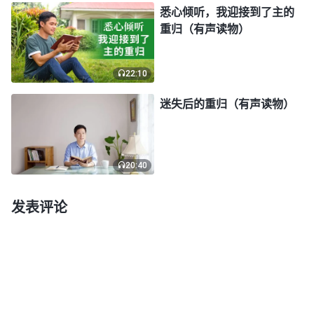
悉心倾听，我迎接到了主的
告主耶稣才能罪得赦免，享受丰丰富富的恩典和从主
重归（有声读物）
来的平安喜乐，如果我们持守耶和华的名，拒绝接受
耶稣的名，就不能获得神的带领，更不能得到主耶稣
22:10
的赦罪之恩。因此，经上说‘除他以外，别无拯救；
因为在天下人间，没有赐下别的名，我们可以靠着得
迷失后的重归（有声读物）
救’这句话，仅是指在恩典时代，我们只有接受耶稣
的名才能得救说的。虽然我们接受了主耶稣的救赎，
20:40
罪得赦免了，但我们犯罪的撒但本性依然存在，狂妄
自大、自私卑鄙、弯曲诡诈、贪婪邪恶等败坏性情还
发表评论
在我们里面根深蒂固，常常支配我们犯罪抵挡神。比
如：当临到不合己意的事时，我们常流露血气；看到
同工比我们好，还会产生嫉妒；为了维护个人利益，
我们说话常常掺水分夸大其词，说谎搞欺骗；等等。
我们一直活在犯罪认罪的情形中行不出主的话，还不