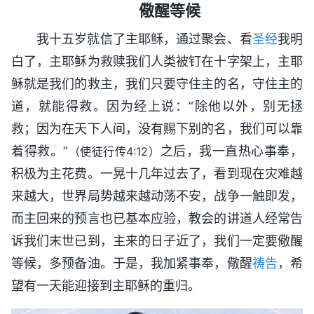
儆醒等候
我十五岁就信了主耶稣，通过聚会、看
圣经
我明
白了，主耶稣为救赎我们人类被钉在十字架上，主耶
稣就是我们的救主，我们只要守住主的名，守住主的
道，就能得救。因为经上说：“除他以外，别无拯
救；因为在天下人间，没有赐下别的名，我们可以靠
着得救。”
之后，我一直热心事奉，
（使徒行传4:12）
积极为主花费。一晃十几年过去了，看到现在灾难越
来越大，世界局势越来越动荡不安，战争一触即发，
而主回来的预言也已基本应验，教会的讲道人经常告
诉我们末世已到，主来的日子近了，我们一定要儆醒
等候，多预备油。于是，我加紧事奉，儆醒
祷告
，希
望有一天能迎接到主耶稣的重归。