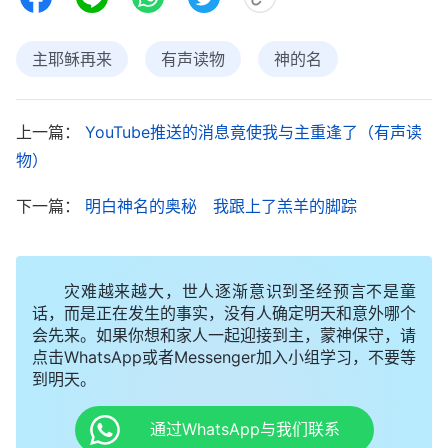
当天晚上聚会时，我问道：“经上说：‘除他以
主耶稣再来
有声读物
神的名
外，别无拯救；因为在天下人间，没有赐下别的名，
我们可以靠着得救。’
我们都是因信
（使徒行传4:12）
靠耶稣的名才得救的，除了主耶稣，没有别的神可以
上一篇：
YouTube推送的消息竟使我与主重逢了（有声读
物）
让我们得救，为什么你们见证全能神呢？这不是背叛
主耶稣吗？”
下一篇：
明白神名的奥秘 我跟上了羔羊的脚踪
刘姊妹笑笑说：“姊妹，我们不能单从字面上理
解经文的意思，你看圣经中还记载：‘
惟有我是耶和
灾难越来越大，世人逐渐意识到圣经预言不是童
华，除我以外没有救主。
’
这里也谈
（以赛亚书43:11）
话，而是正在发生的事实，没有人确定明天和意外哪个
会先来。如果你想和家人一起迎接到主，蒙神保守，请
到除了耶和华神没有谁能作我们的救主，那你说我们
点击WhatsApp或者Messenger加入小组学习，不要等
到底是信耶和华神，还是信主耶稣呢？到底谁可以拯
到明天。
救我们呢？”
通过WhatsApp与我们联系