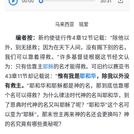
00:00
30:31
马来西亚 铭爱
编者按：
新约使徒行传4章12节记载：“除他以
外，别无拯救；因为在天下人间，没有赐下别的名，
我们可以靠着得救。”许多基督徒根据这节经文认
为：只有信靠主
耶稣
的名才能得救。可旧约以赛亚书
43章11节却记载说：“
惟有我是
耶和华
，除我以外没
有救主。
”耶和华和耶稣都是神的名，那到底信靠哪
个名可以得救？为什么律法时代神的名叫耶和华，到
了恩典时代神的名又叫耶稣了呢？“耶和华”这个名可
以变为“耶稣”，那末世主再来神的名还会更换吗？神
的名究竟有哪些奥秘呢？