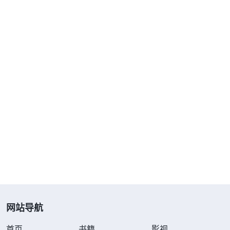
能进天国，因为神是圣洁的，污秽的人没有资格见神
的面。正如圣经上说的：‘非圣洁没有人能见
主。’
神的话也说：‘
……你们要圣
（希伯来书12:14）
洁，因为我是圣洁的。
’
末世，神为了
（利未记11:45）
把我们彻底从罪中拯救出来，再次道成肉身发表话
语，作了一步审判洁净人的工作，当神来开展新工作
时，神的名还会改变，叫全能神，我们只有紧跟羔羊
的脚踪，接受神的新名才能得到完全的救恩，才有希
望彻底蒙神拯救进天国。”
听了姊妹的交通，我恍然大悟：原来经上说的
“没有赐下别的名，我们可以靠着得救”的真意，是指
恩典时代我们只有接受主耶稣的名才能罪得赦免说
网站导航
的，并不是说神的名只能叫耶稣。但是主耶稣再来为
首页
书籍
影视