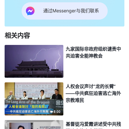
通过Messenger与我们联系
相关内容
九家国际非政府组织谴责中
共迫害全能神教会
人权会议声讨“龙的长臂”
——中共疯狂迫害逃亡海外
宗教难民
8:00
基督徒冯爱霞讲述受中共残