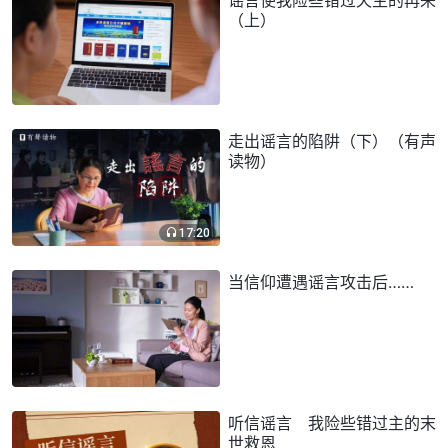
（上）
走出谣言的陷阱（下）（有声
读物）
17:20
当信仰遭遇谣言攻击后……
听信谣言 我险些错过主的末
世救恩